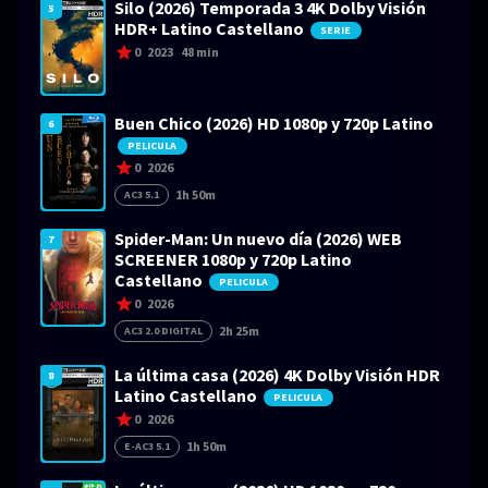
Silo (2026) Temporada 3 4K Dolby Visión
5
HDR+ Latino Castellano
SERIE
0
2023
48 min
Buen Chico (2026) HD 1080p y 720p Latino
6
PELICULA
0
2026
1h 50m
AC3 5.1
Spider-Man: Un nuevo día (2026) WEB
7
SCREENER 1080p y 720p Latino
Castellano
PELICULA
0
2026
2h 25m
AC3 2.0 DIGITAL
La última casa (2026) 4K Dolby Visión HDR
8
Latino Castellano
PELICULA
0
2026
1h 50m
E-AC3 5.1