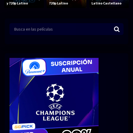
Acción
Animación
y 720p Latino
720p Latino
Latino Castellano
Aventura
Ciencia ficción
Comedia
Crimen
Terror
Drama
Familia
Suspenso
Fantástico
Romance
Bélico
Thriller
Biográfico
Musical
SERIES
Series 1080p
Series 4K HDR
Series 720p
2160p 4K SDR