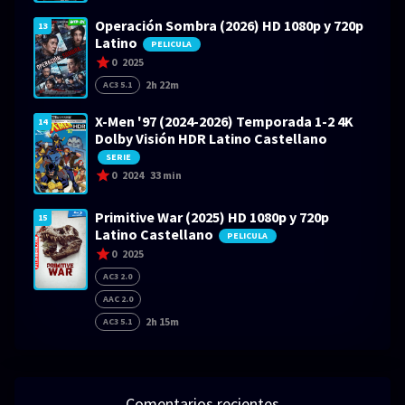
Operación Sombra (2026) HD 1080p y 720p
13
Latino
PELICULA
0
2025
2h 22m
AC3 5.1
X-Men '97 (2024-2026) Temporada 1-2 4K
14
Dolby Visión HDR Latino Castellano
SERIE
0
2024
33 min
Primitive War (2025) HD 1080p y 720p
15
Latino Castellano
PELICULA
0
2025
AC3 2.0
AAC 2.0
2h 15m
AC3 5.1
Comentarios recientes