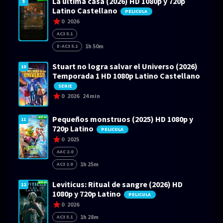
La última casa (2026) HD 1080p y 720p
9
Latino Castellano
PELICULA
0
2026
AC3 5.1
1h 50m
E-AC3 5.1
Stuart no logra salvar el Universo (2026)
10
Temporada 1 HD 1080p Latino Castellano
SERIE
0
2026
24 min
Pequeños monstruos (2025) HD 1080p y
11
720p Latino
PELICULA
0
2025
AAC 2.0
1h 25m
AC3 2.0
Leviticus: Ritual de sangre (2026) HD
12
1080p y 720p Latino
PELICULA
0
2026
1h 28m
AC3 5.1