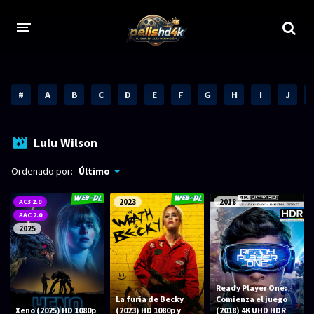
CALIDADES
#
A
B
C
D
E
F
G
H
I
J
1080p
1080p Full HD
2160p 4K HDR
Dolby Vision
Lulu Wilson
2160p REMUX 4K
2160p 4K SDR
Ordenado por:
Último
720p
60 FPS
AC3 2.0
2023
2018
AAC 2.0
h265 HEVC
1080p REMUX
2025
Bluray Completos
GÉNEROS
Ready Player One:
La furia de Becky
Comienza el juego
Xeno (2025) HD 1080p
(2023) HD 1080p y
(2018) 4K UHD HDR