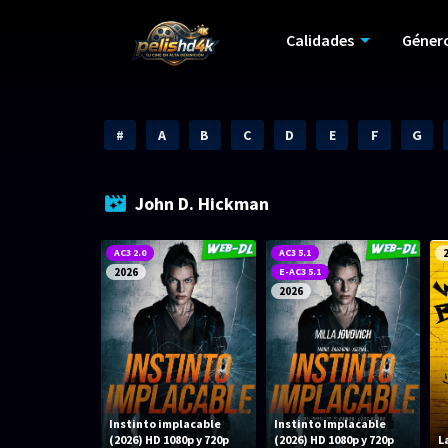
Calidades
Géner
#
A
B
C
D
E
F
G
John D. Hickman
AC3 2.0
AC3 5.1
2026
E-AC3 5.1
2026
Instinto implacable
Instinto Implacable
(2026) HD 1080p y 720p
(2026) HD 1080p y 720p
L