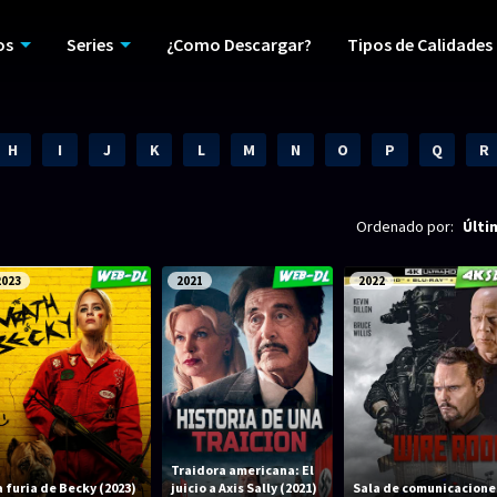
os
Series
¿Como Descargar?
Tipos de Calidades
H
I
J
K
L
M
N
O
P
Q
R
Ordenado por:
Últi
2023
2021
2022
Traidora americana: El
a furia de Becky (2023)
juicio a Axis Sally (2021)
Sala de comunicacione