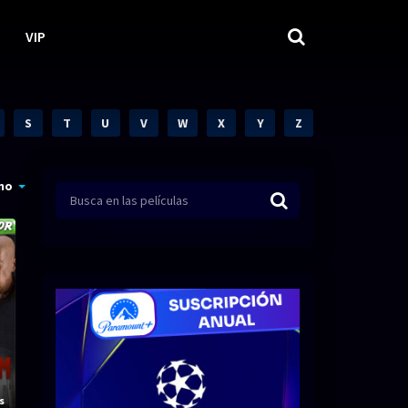
VIP
S
T
U
V
W
X
Y
Z
mo
s