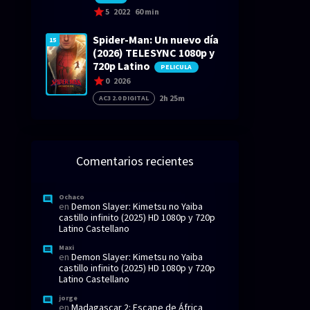
5
2022
60 min
Spider-Man: Un nuevo día
15
(2026) TELESYNC 1080p y
720p Latino
PELICULA
0
2026
2h 25m
AC3 2.0 DIGITAL
Comentarios recientes
Ochaco
en
Demon Slayer: Kimetsu no Yaiba
castillo infinito (2025) HD 1080p y 720p
Latino Castellano
Maxi
en
Demon Slayer: Kimetsu no Yaiba
castillo infinito (2025) HD 1080p y 720p
Latino Castellano
jorge
en
Madagascar 2: Escape de África