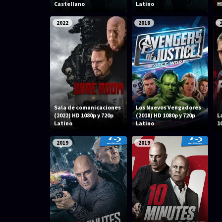
Castellano
Latino
H
2022
2018
Sala de comunicaciones
Los Nuevos Vengadores
(2022) HD 1080p y 720p
(2018) HD 1080p y 720p
L
Latino
Latino
1
2019
2019