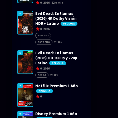
0
2026
22m min
Evil Dead: En llamas
5
(2026) 4K Dolby Visión
HDR+ Latino
PELICULA
0
2026
E-AC3 5.1
2h 0m
ESTRENO
Evil Dead: En llamas
6
(2026) HD 1080p y 720p
Latino
PELICULA
0
2026
2h 0m
AC3 5.1
Netflix Premium 1 Año
7
PELICULA
0
Disney Premium 1 Año
8