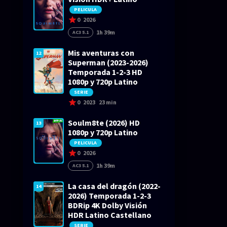
PELICULA
0
2026
1h 39m
AC3 5.1
Mis aventuras con
12
Superman (2023-2026)
Temporada 1-2-3 HD
1080p y 720p Latino
SERIE
0
2023
23 min
Soulm8te (2026) HD
13
1080p y 720p Latino
PELICULA
0
2026
1h 39m
AC3 5.1
La casa del dragón (2022-
14
2026) Temporada 1-2-3
BDRip 4K Dolby Visión
HDR Latino Castellano
SERIE