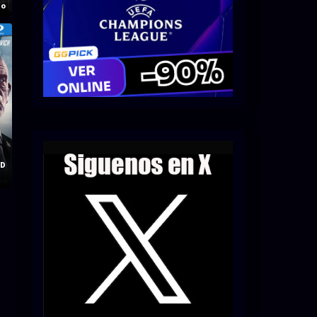
no
HD