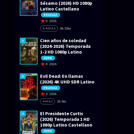
Sésamo (2026) HD 1080p
Latino Castellano
PELICULA
0
2026
0h 30m
E-AC3 5.1
Cien años de soledad
2
(2024-2026) Temporada
1-2 HD 1080p Latino
SERIE
0
2024
Evil Dead: En llamas
3
(2026) 4K UHD SDR Latino
PELICULA
0
2026
2h 0m
AC3 5.1
El Presidente Curtis
4
(2026) Temporada 1 HD
1080p Latino Castellano
SERIE