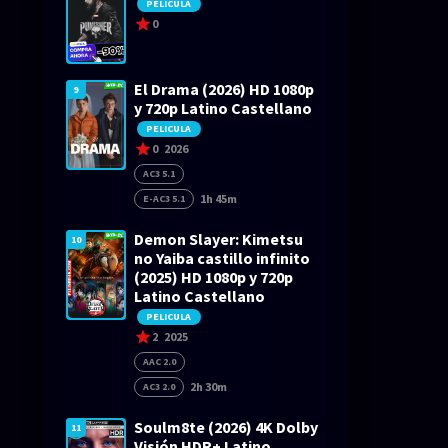
PELICULA
0
El Drama (2026) HD 1080p
9
y 720p Latino Castellano
PELICULA
0
2026
AC3 5.1
1h 45m
E-AC3 5.1
Demon Slayer: Kimetsu
10
no Yaiba castillo infinito
(2025) HD 1080p y 720p
Latino Castellano
PELICULA
2
2025
AAC 2.0
2h 30m
AC3 2.0
Soulm8te (2026) 4K Dolby
11
Visión HDR+ Latino