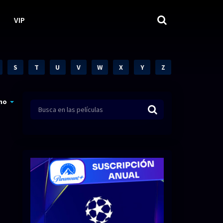
VIP
S
T
U
V
W
X
Y
Z
mo