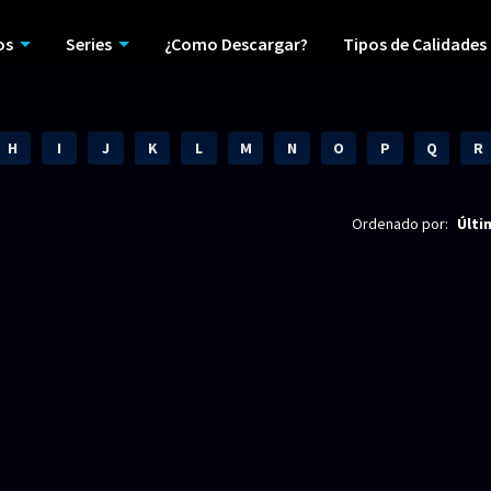
os
Series
¿Como Descargar?
Tipos de Calidades
H
I
J
K
L
M
N
O
P
Q
R
Ordenado por:
Últi