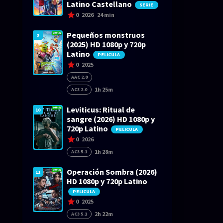
Latino Castellano
SERIE
0
2026
24 min
Pequeños monstruos
9
(2025) HD 1080p y 720p
Latino
PELICULA
0
2025
AAC 2.0
1h 25m
AC3 2.0
Leviticus: Ritual de
10
sangre (2026) HD 1080p y
720p Latino
PELICULA
0
2026
1h 28m
AC3 5.1
Operación Sombra (2026)
11
HD 1080p y 720p Latino
PELICULA
0
2025
2h 22m
AC3 5.1