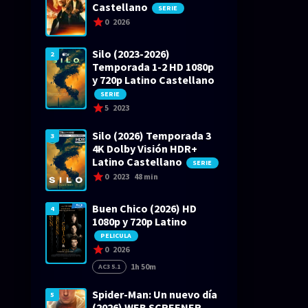
Castellano
SERIE
0
2026
Silo (2023-2026)
2
Temporada 1-2 HD 1080p
y 720p Latino Castellano
SERIE
5
2023
Silo (2026) Temporada 3
3
4K Dolby Visión HDR+
Latino Castellano
SERIE
0
2023
48 min
Buen Chico (2026) HD
4
1080p y 720p Latino
PELICULA
0
2026
1h 50m
AC3 5.1
Spider-Man: Un nuevo día
5
(2026) WEB SCREENER