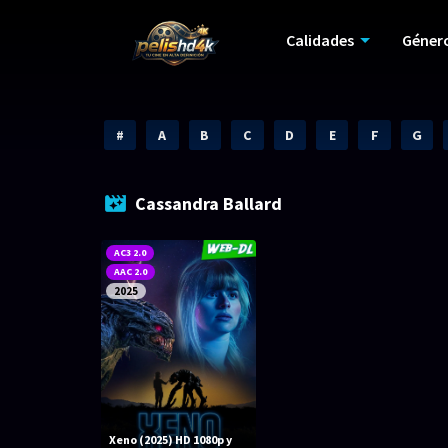
Calidades
Géner
#
A
B
C
D
E
F
G
Cassandra Ballard
AC3 2.0
AAC 2.0
2025
Xeno (2025) HD 1080p y