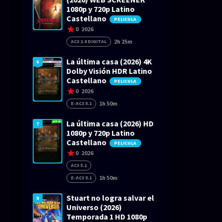
1080p y 720p Latino
Castellano
PELICULA
0
2026
2h 25m
AC3 2.0 DIGITAL
La última casa (2026) 4K
6
Dolby Visión HDR Latino
Castellano
PELICULA
0
2026
1h 50m
E-AC3 5.1
La última casa (2026) HD
7
1080p y 720p Latino
Castellano
PELICULA
0
2026
AC3 5.1
1h 50m
E-AC3 5.1
Stuart no logra salvar el
8
Universo (2026)
Temporada 1 HD 1080p