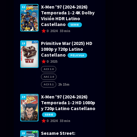
X-Men '97 (2024-2026)
12
Temporada 1-2 4K Dolby
Visión HDR Latino
Castellano
SERIE
0
2024
33 min
Primitive War (2025) HD
13
1080p y 720p Latino
Castellano
PELICULA
0
2025
AC3 2.0
AAC 2.0
2h 15m
AC3 5.1
X-Men '97 (2024-2026)
14
Temporada 1-2 HD 1080p
y 720p Latino Castellano
SERIE
0
2024
33 min
Sesame Street:
15