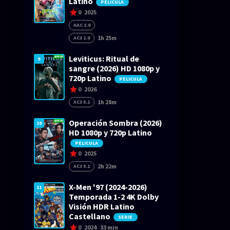
Latino
PELICULA
0
2025
AAC 2.0
1h 25m
AC3 2.0
Leviticus: Ritual de
9
sangre (2026) HD 1080p y
720p Latino
PELICULA
0
2026
1h 28m
AC3 5.1
Operación Sombra (2026)
10
HD 1080p y 720p Latino
PELICULA
0
2025
2h 22m
AC3 5.1
X-Men '97 (2024-2026)
11
Temporada 1-2 4K Dolby
Visión HDR Latino
Castellano
SERIE
0
2024
33 min