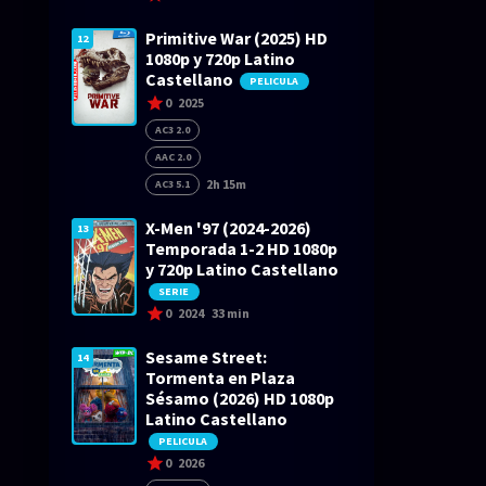
Primitive War (2025) HD
12
1080p y 720p Latino
Castellano
PELICULA
0
2025
AC3 2.0
AAC 2.0
2h 15m
AC3 5.1
X-Men '97 (2024-2026)
13
Temporada 1-2 HD 1080p
y 720p Latino Castellano
SERIE
0
2024
33 min
Sesame Street:
14
Tormenta en Plaza
Sésamo (2026) HD 1080p
Latino Castellano
PELICULA
0
2026