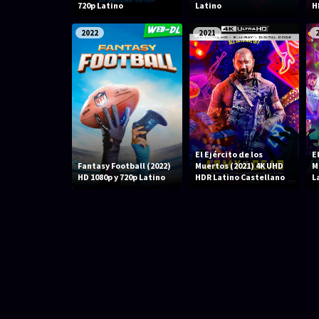
720p Latino
Latino
H
2022
2021
El Ejército de los
E
Fantasy Football (2022)
Muertos (2021) 4K UHD
M
HD 1080p y 720p Latino
HDR Latino Castellano
L