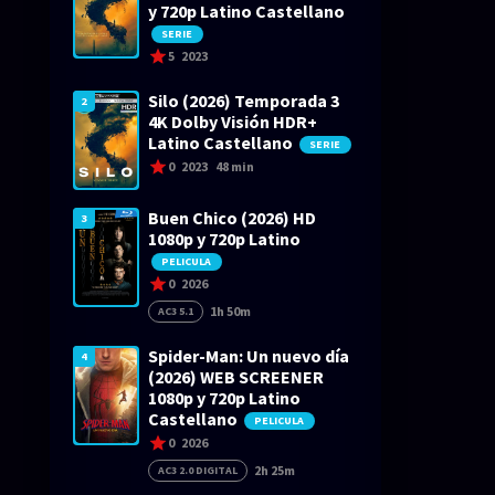
y 720p Latino Castellano
SERIE
5
2023
Silo (2026) Temporada 3
2
4K Dolby Visión HDR+
Latino Castellano
SERIE
0
2023
48 min
Buen Chico (2026) HD
3
1080p y 720p Latino
PELICULA
0
2026
1h 50m
AC3 5.1
Spider-Man: Un nuevo día
4
(2026) WEB SCREENER
1080p y 720p Latino
Castellano
PELICULA
0
2026
2h 25m
AC3 2.0 DIGITAL