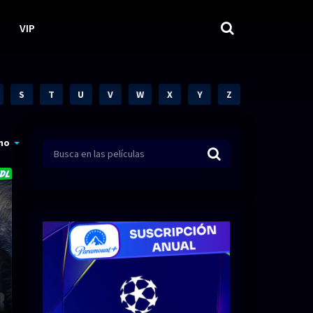
VIP
S
T
U
V
W
X
Y
Z
mo