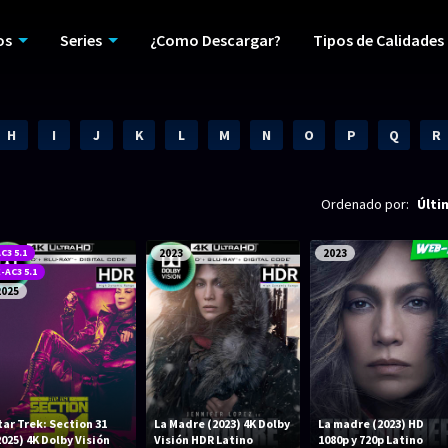
os
Series
¿Como Descargar?
Tipos de Calidades
H
I
J
K
L
M
N
O
P
Q
R
Ordenado por:
Últi
C3 5.1
2023
2023
-AC3 5.1
2025
tar Trek: Section 31
La Madre (2023) 4K Dolby
La madre (2023) HD
2025) 4K Dolby Visión
Visión HDR Latino
1080p y 720p Latino