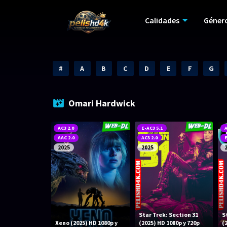
Calidades
Géner
#
A
B
C
D
E
F
G
Omari Hardwick
AC3 2.0
E-AC3 5.1
A
AAC 2.0
AC3 2.0
E
2025
2025
Star Trek: Section 31
S
Xeno (2025) HD 1080p y
(2025) HD 1080p y 720p
(