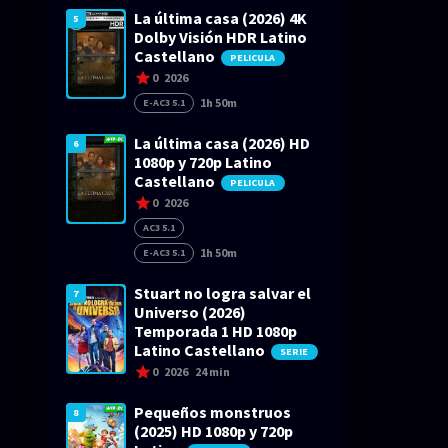
La última casa (2026) 4K
5
Dolby Visión HDR Latino
Castellano
PELICULA
0
2026
1h 50m
E-AC3 5.1
La última casa (2026) HD
6
1080p y 720p Latino
Castellano
PELICULA
0
2026
AC3 5.1
1h 50m
E-AC3 5.1
Stuart no logra salvar el
7
Universo (2026)
Temporada 1 HD 1080p
Latino Castellano
SERIE
0
2026
24 min
Pequeños monstruos
8
(2025) HD 1080p y 720p