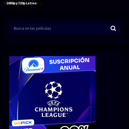
Acción
Animación
1080p y 720p Latino
Aventura
Ciencia ficción
Comedia
Crimen
Terror
Drama
Familia
Suspenso
Fantástico
Romance
Bélico
Thriller
Biográfico
Musical
SERIES
Series 1080p
Series 4K HDR
Series 720p
2160p 4K SDR