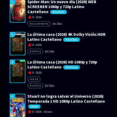
Spider-Man: Un nuevo día (2026) WEB
1
SCREENER 1080p y 720p Latino
Castellano
PELICULA
0
2026
2h 25m
AC3 2.0 DIGITAL
La última casa (2026) 4K Dolby Visión HDR
2
Latino Castellano
PELICULA
0
2026
1h 50m
E-AC3 5.1
La última casa (2026) HD 1080p y 720p
3
Latino Castellano
PELICULA
0
2026
AC3 5.1
1h 50m
E-AC3 5.1
Stuart no logra salvar el Universo (2026)
4
Temporada 1 HD 1080p Latino Castellano
SERIE
0
2026
24 min