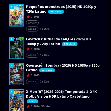
Pequeños monstruos (2025) HD 1080p y
5
720p Latino
PELICULA
0
2025
AAC 2.0
1h 25m
AC3 2.0
Leviticus: Ritual de sangre (2026) HD
6
1080p y 720p Latino
PELICULA
0
2026
1h 28m
AC3 5.1
Operación Sombra (2026) HD 1080p y 720p
7
Latino
PELICULA
0
2025
2h 22m
AC3 5.1
X-Men '97 (2024-2026) Temporada 1-2 4K
8
Dolby Visión HDR Latino Castellano
SERIE
0
2024
33 min