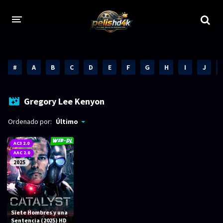
CALIDADES
#
A
B
C
D
E
F
G
H
I
J
1080p
1080p Full HD
2160p 4K HDR
Dolby Vision
Gregory Lee Kenyon
2160p REMUX 4K
2160p 4K SDR
Ordenado por:
Último
720p
60 FPS
AC3 2.0
AAC 2.0
h265 HEVC
1080p REMUX
2025
Bluray Completos
GÉNEROS
Siete Hombres y una
Sentencia (2025) HD