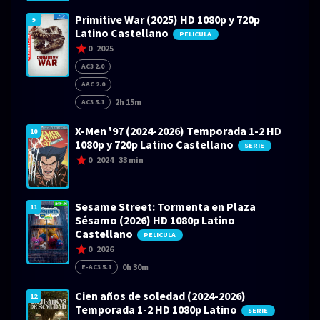
Primitive War (2025) HD 1080p y 720p
9
Latino Castellano
PELICULA
0
2025
AC3 2.0
AAC 2.0
2h 15m
AC3 5.1
X-Men '97 (2024-2026) Temporada 1-2 HD
10
1080p y 720p Latino Castellano
SERIE
0
2024
33 min
Sesame Street: Tormenta en Plaza
11
Sésamo (2026) HD 1080p Latino
Castellano
PELICULA
0
2026
0h 30m
E-AC3 5.1
Cien años de soledad (2024-2026)
12
Temporada 1-2 HD 1080p Latino
SERIE