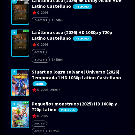
La última casa (2026) 4K Dolby Visión HDR
5
Latino Castellano
PELICULA
0
2026
1h 50m
E-AC3 5.1
La última casa (2026) HD 1080p y 720p
6
Latino Castellano
PELICULA
0
2026
AC3 5.1
1h 50m
E-AC3 5.1
Stuart no logra salvar el Universo (2026)
7
Temporada 1 HD 1080p Latino Castellano
SERIE
0
2026
24 min
Pequeños monstruos (2025) HD 1080p y
8
720p Latino
PELICULA
0
2025
AAC 2.0
1h 25m
AC3 2.0