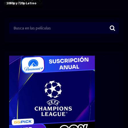
Acción
Animación
1080p y 720p Latino
Aventura
Ciencia ficción
Comedia
Crimen
Terror
Drama
Familia
Suspenso
Fantástico
Romance
Bélico
Thriller
Biográfico
Musical
SERIES
Series 1080p
Series 4K HDR
Series 720p
2160p 4K SDR