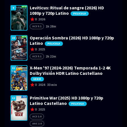
Leviticus: Ritual de sangre (2026) HD
9
1080p y 720p Latino
PELICULA
0
2026
1h 28m
AC3 5.1
Operación Sombra (2026) HD 1080p y 720p
10
Latino
PELICULA
0
2025
2h 22m
AC3 5.1
X-Men '97 (2024-2026) Temporada 1-2 4K
11
Dolby Visión HDR Latino Castellano
SERIE
0
2024
33 min
Primitive War (2025) HD 1080p y 720p
12
Latino Castellano
PELICULA
0
2025
AC3 2.0
AAC 2.0