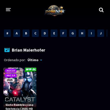
CALIDADES
#
A
B
C
D
E
F
G
H
I
J
1080p
1080p Full HD
2160p 4K HDR
Dolby Vision
Brian Maierhofer
2160p REMUX 4K
2160p 4K SDR
Ordenado por:
Último
720p
60 FPS
AC3 2.0
AAC 2.0
h265 HEVC
1080p REMUX
2025
Bluray Completos
GÉNEROS
Siete Hombres y una
Sentencia (2025) HD