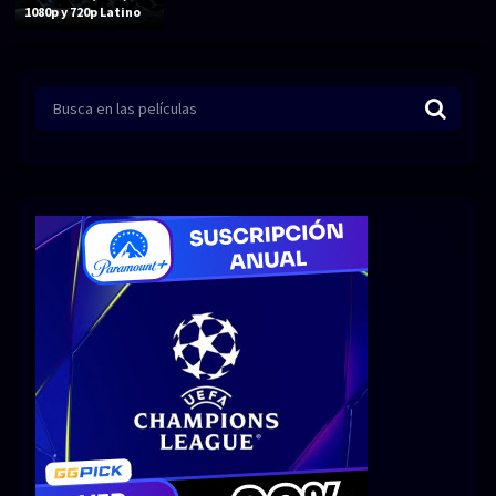
Acción
Animación
1080p y 720p Latino
Aventura
Ciencia ficción
Comedia
Crimen
Terror
Drama
Familia
Suspenso
Fantástico
Romance
Bélico
Thriller
Biográfico
Musical
SERIES
Series 1080p
Series 4K HDR
Series 720p
2160p 4K SDR