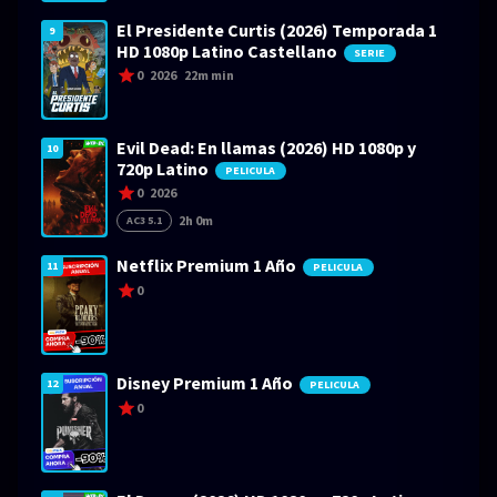
El Presidente Curtis (2026) Temporada 1
9
HD 1080p Latino Castellano
SERIE
0
2026
22m min
Evil Dead: En llamas (2026) HD 1080p y
10
720p Latino
PELICULA
0
2026
2h 0m
AC3 5.1
Netflix Premium 1 Año
11
PELICULA
0
Disney Premium 1 Año
12
PELICULA
0