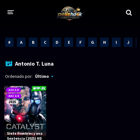
CALIDADES
#
A
B
C
D
E
F
G
H
I
J
1080p
1080p Full HD
2160p 4K HDR
Dolby Vision
Antonio T. Luna
2160p REMUX 4K
2160p 4K SDR
Ordenado por:
Último
720p
60 FPS
AC3 2.0
AAC 2.0
h265 HEVC
1080p REMUX
2025
Bluray Completos
GÉNEROS
Siete Hombres y una
Sentencia (2025) HD