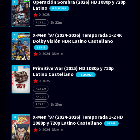
Operación Sombra (2026) HD 1080p y 720p
1
Latino
PELICULA
0
2025
2h 22m
AC3 5.1
X-Men '97 (2024-2026) Temporada 1-2 4K
2
Dolby Visión HDR Latino Castellano
SERIE
0
2024
33 min
Primitive War (2025) HD 1080p y 720p
3
Latino Castellano
PELICULA
0
2025
AC3 2.0
AAC 2.0
2h 15m
AC3 5.1
X-Men '97 (2024-2026) Temporada 1-2 HD
4
1080p y 720p Latino Castellano
SERIE
0
2024
33 min