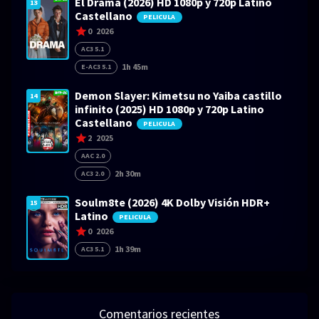
El Drama (2026) HD 1080p y 720p Latino
13
Castellano
PELICULA
0
2026
AC3 5.1
1h 45m
E-AC3 5.1
Demon Slayer: Kimetsu no Yaiba castillo
14
infinito (2025) HD 1080p y 720p Latino
Castellano
PELICULA
2
2025
AAC 2.0
2h 30m
AC3 2.0
Soulm8te (2026) 4K Dolby Visión HDR+
15
Latino
PELICULA
0
2026
1h 39m
AC3 5.1
Comentarios recientes