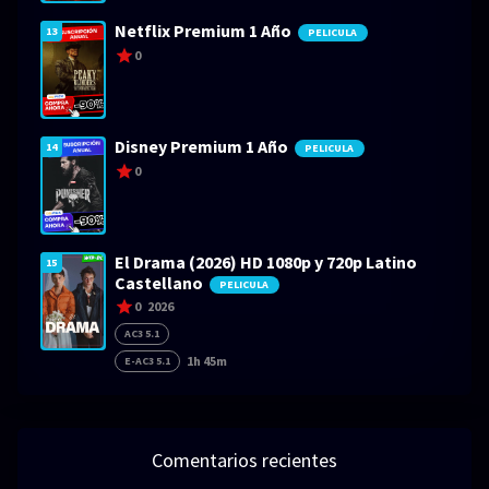
Netflix Premium 1 Año
13
PELICULA
0
Disney Premium 1 Año
14
PELICULA
0
El Drama (2026) HD 1080p y 720p Latino
15
Castellano
PELICULA
0
2026
AC3 5.1
1h 45m
E-AC3 5.1
Comentarios recientes