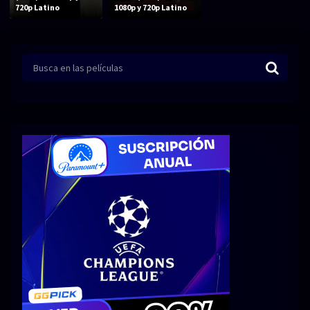
Acción
Animación
720p Latino
1080p y 720p Latino
Aventura
Ciencia ficción
Comedia
Crimen
Terror
Drama
Familia
Suspenso
Fantástico
Romance
Bélico
Thriller
Biográfico
Musical
SERIES
Series 1080p
Series 4K HDR
Series 720p
2160p 4K SDR