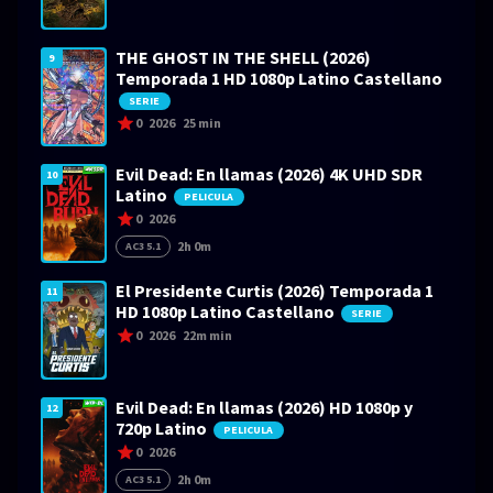
THE GHOST IN THE SHELL (2026)
9
Temporada 1 HD 1080p Latino Castellano
SERIE
0
2026
25 min
Evil Dead: En llamas (2026) 4K UHD SDR
10
Latino
PELICULA
0
2026
2h 0m
AC3 5.1
El Presidente Curtis (2026) Temporada 1
11
HD 1080p Latino Castellano
SERIE
0
2026
22m min
Evil Dead: En llamas (2026) HD 1080p y
12
720p Latino
PELICULA
0
2026
2h 0m
AC3 5.1