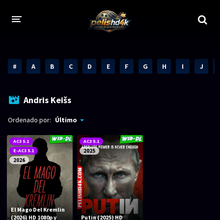
CALIDADES
#
A
B
C
D
E
F
G
H
I
J
1080p
1080p Full HD
2160p 4K HDR
Dolby Vision
Andris Keišs
2160p REMUX 4K
2160p 4K SDR
Ordenado por:
Último
720p
60 FPS
AC3 5.1
AC3 5.1
E-AC3 5.1
2025
h265 HEVC
1080p REMUX
2026
Bluray Completos
GÉNEROS
El Mago Del Kremlin
(2026) HD 1080p y
Putin (2025) HD