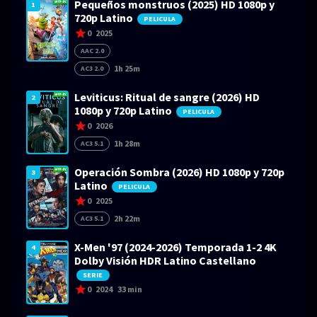
Pequeños monstruos (2025) HD 1080p y
1
720p Latino
PELICULA
0
2025
AAC 2.0
1h 25m
AC3 2.0
Leviticus: Ritual de sangre (2026) HD
2
1080p y 720p Latino
PELICULA
0
2026
1h 28m
AC3 5.1
Operación Sombra (2026) HD 1080p y 720p
3
Latino
PELICULA
0
2025
2h 22m
AC3 5.1
X-Men '97 (2024-2026) Temporada 1-2 4K
4
Dolby Visión HDR Latino Castellano
SERIE
0
2024
33 min