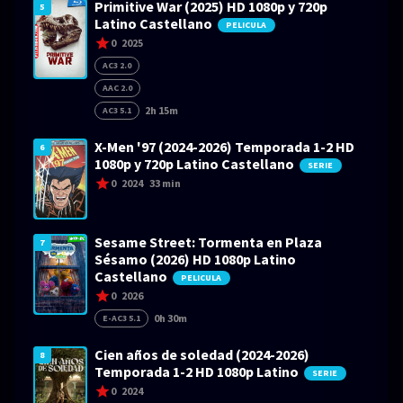
Primitive War (2025) HD 1080p y 720p
5
Latino Castellano
PELICULA
0
2025
AC3 2.0
AAC 2.0
2h 15m
AC3 5.1
X-Men '97 (2024-2026) Temporada 1-2 HD
6
1080p y 720p Latino Castellano
SERIE
0
2024
33 min
Sesame Street: Tormenta en Plaza
7
Sésamo (2026) HD 1080p Latino
Castellano
PELICULA
0
2026
0h 30m
E-AC3 5.1
Cien años de soledad (2024-2026)
8
Temporada 1-2 HD 1080p Latino
SERIE
0
2024