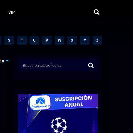
VIP
S
T
U
V
W
X
Y
Z
mo