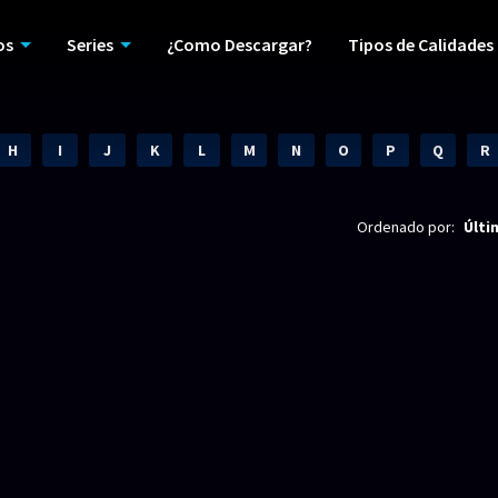
os
Series
¿Como Descargar?
Tipos de Calidades
H
I
J
K
L
M
N
O
P
Q
R
Ordenado por:
Últi