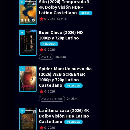
Silo (2026) Temporada 3
5
4K Dolby Visión HDR+
Latino Castellano
SERIE
0
2023
48 min
Buen Chico (2026) HD
6
1080p y 720p Latino
PELICULA
0
2026
1h 50m
AC3 5.1
Spider-Man: Un nuevo día
7
(2026) WEB SCREENER
1080p y 720p Latino
Castellano
PELICULA
0
2026
2h 25m
AC3 2.0 DIGITAL
La última casa (2026) 4K
8
Dolby Visión HDR Latino
Castellano
PELICULA
0
2026