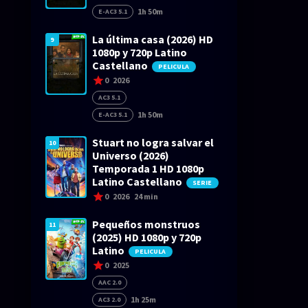
1h 50m
E-AC3 5.1
La última casa (2026) HD
9
1080p y 720p Latino
Castellano
PELICULA
0
2026
AC3 5.1
1h 50m
E-AC3 5.1
Stuart no logra salvar el
10
Universo (2026)
Temporada 1 HD 1080p
Latino Castellano
SERIE
0
2026
24 min
Pequeños monstruos
11
(2025) HD 1080p y 720p
Latino
PELICULA
0
2025
AAC 2.0
1h 25m
AC3 2.0