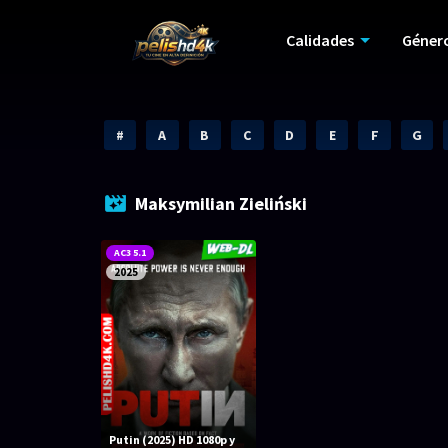
Calidades
Géner
#
A
B
C
D
E
F
G
Maksymilian Zieliński
AC3 5.1
2025
Putin (2025) HD 1080p y