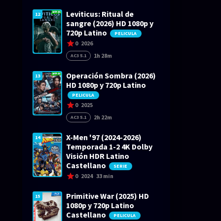
Leviticus: Ritual de
12
sangre (2026) HD 1080p y
720p Latino
PELICULA
0
2026
1h 28m
AC3 5.1
Operación Sombra (2026)
13
HD 1080p y 720p Latino
PELICULA
0
2025
2h 22m
AC3 5.1
X-Men '97 (2024-2026)
14
Temporada 1-2 4K Dolby
Visión HDR Latino
Castellano
SERIE
0
2024
33 min
Primitive War (2025) HD
15
1080p y 720p Latino
Castellano
PELICULA