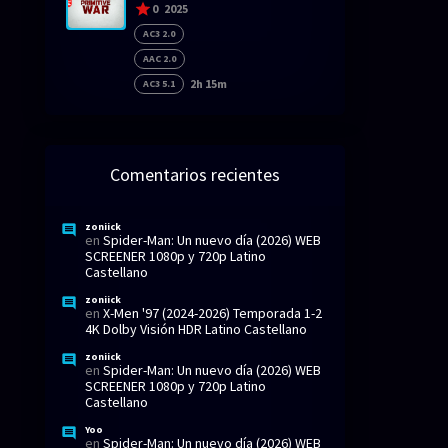
0
2025
AC3 2.0
AAC 2.0
2h 15m
AC3 5.1
Comentarios recientes
zoniick
en
Spider-Man: Un nuevo día (2026) WEB
SCREENER 1080p y 720p Latino
Castellano
zoniick
en
X-Men '97 (2024-2026) Temporada 1-2
4K Dolby Visión HDR Latino Castellano
zoniick
en
Spider-Man: Un nuevo día (2026) WEB
SCREENER 1080p y 720p Latino
Castellano
Yoo
en
Spider-Man: Un nuevo día (2026) WEB