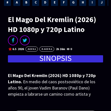
Acción
Animación
#
A
B
C
D
E
F
G
H
I
J
Aventura
Ciencia ficción
El Mago Del Kremlin (2026)
Comedia
Crimen
HD 1080p y 720p Latino
Terror
Drama
Familia
Suspenso
6.5
2026
2h 16m
0
AC3 5.1
E-AC3 5.1
Fantástico
Romance
SINOPSIS
Bélico
Thriller
Biográfico
Musical
El Mago Del Kremlin (2026) HD 1080p y 720p
Latino.
En medio del caos postsoviético de los
SERIES
años 90, el joven Vadim Baranov (Paul Dano)
empieza a labrarse un camino como artista y
Series 1080p
Series 4K HDR
productor de televisión. Su elocuencia y conexión
Series 720p
2160p 4K SDR
con las altas esferas le llevan a convertirse, de la