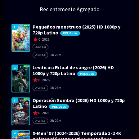
Recientemente Agregado
Pequeños monstruos (2025) HD 1080p y
1
720p Latino
PELICULA
0
2025
AAC 2.0
1h 25m
AC3 2.0
Leviticus: Ritual de sangre (2026) HD
2
1080p y 720p Latino
PELICULA
0
2026
1h 28m
AC3 5.1
Operación Sombra (2026) HD 1080p y 720p
3
Latino
PELICULA
0
2025
2h 22m
AC3 5.1
X-Men '97 (2024-2026) Temporada 1-2 4K
4