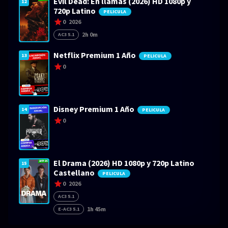
Evil Dead: En llamas (2026) HD 1080p y
12
720p Latino
PELICULA
0
2026
2h 0m
AC3 5.1
Netflix Premium 1 Año
13
PELICULA
0
Disney Premium 1 Año
14
PELICULA
0
El Drama (2026) HD 1080p y 720p Latino
15
Castellano
PELICULA
0
2026
AC3 5.1
1h 45m
E-AC3 5.1