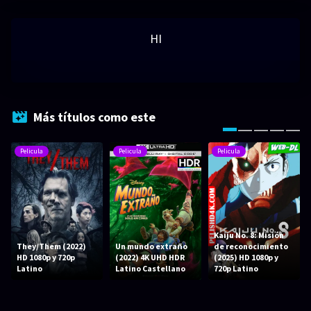
HI
Más títulos como este
Pelicula
Pelicula
Pelicula
Kaiju No. 8: Misión
They/Them (2022)
Un mundo extraño
de reconocimiento
HD 1080p y 720p
(2022) 4K UHD HDR
(2025) HD 1080p y
Latino
Latino Castellano
720p Latino