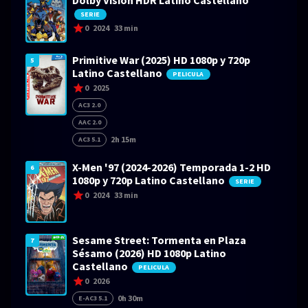
Dolby Visión HDR Latino Castellano
SERIE
0
2024
33 min
Primitive War (2025) HD 1080p y 720p
5
Latino Castellano
PELICULA
0
2025
AC3 2.0
AAC 2.0
2h 15m
AC3 5.1
X-Men '97 (2024-2026) Temporada 1-2 HD
6
1080p y 720p Latino Castellano
SERIE
0
2024
33 min
Sesame Street: Tormenta en Plaza
7
Sésamo (2026) HD 1080p Latino
Castellano
PELICULA
0
2026
0h 30m
E-AC3 5.1