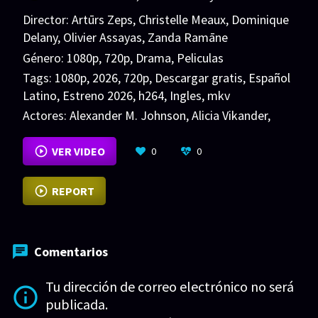
Director:
Artūrs Zeps
,
Christelle Meaux
,
Dominique
Delany
,
Olivier Assayas
,
Zanda Ramāne
Género:
1080p
,
720p
,
Drama
,
Peliculas
Tags:
1080p
,
2026
,
720p
,
Descargar gratis
,
Español
Latino
,
Estreno 2026
,
h264
,
Ingles
,
mkv
Actores:
Alexander M. Johnson
,
Alicia Vikander
,
Andreas Pumilia
VER MÁS
VER VIDEO
0
0
REPORT
Comentarios
Tu dirección de correo electrónico no será
publicada.