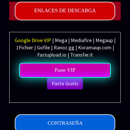
ENLACES DE DESCARGA
Google Drive VIP
| Mega | Mediafire | Megaup |
1Fichier | Gofile | Ranoz.gg | Koramaup.com |
Fastupload.io | Transfer.it
Paste VIP
Paste Gratis
CONTRASEÑA