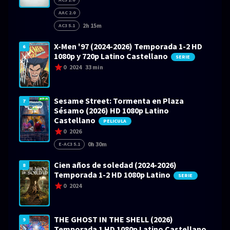
AAC 2.0
2h 15m
AC3 5.1
X-Men '97 (2024-2026) Temporada 1-2 HD
6
1080p y 720p Latino Castellano
SERIE
0
2024
33 min
Sesame Street: Tormenta en Plaza
7
Sésamo (2026) HD 1080p Latino
Castellano
PELICULA
0
2026
0h 30m
E-AC3 5.1
Cien años de soledad (2024-2026)
8
Temporada 1-2 HD 1080p Latino
SERIE
0
2024
THE GHOST IN THE SHELL (2026)
9
Temporada 1 HD 1080p Latino Castellano