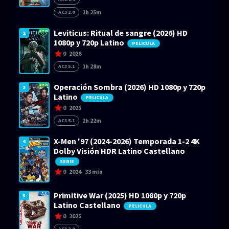
1h 25m
AC3 2.0
Leviticus: Ritual de sangre (2026) HD
2
1080p y 720p Latino
PELICULA
0
2026
1h 28m
AC3 5.1
Operación Sombra (2026) HD 1080p y 720p
3
Latino
PELICULA
0
2025
2h 22m
AC3 5.1
X-Men '97 (2024-2026) Temporada 1-2 4K
4
Dolby Visión HDR Latino Castellano
SERIE
0
2024
33 min
Primitive War (2025) HD 1080p y 720p
5
Latino Castellano
PELICULA
0
2025
AC3 2.0