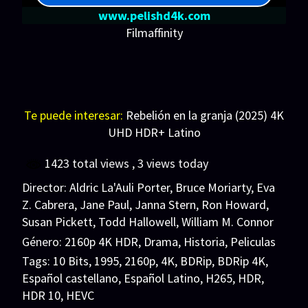
www.pelishd4k.com
Filmaffinity
Te puede interesar:
Rebelión en la granja (2025) 4K
UHD HDR+ Latino
1423 total views
, 3 views today
Director:
Aldric La'Auli Porter
,
Bruce Moriarty
,
Eva
Z. Cabrera
,
Jane Paul
,
Janna Stern
,
Ron Howard
,
Susan Pickett
,
Todd Hallowell
,
William M. Connor
Género:
2160p 4K HDR
,
Drama
,
Historia
,
Peliculas
Tags:
10 Bits
,
1995
,
2160p
,
4K
,
BDRip
,
BDRip 4K
,
Español castellano
,
Español Latino
,
H265
,
HDR
,
HDR 10
,
HEVC