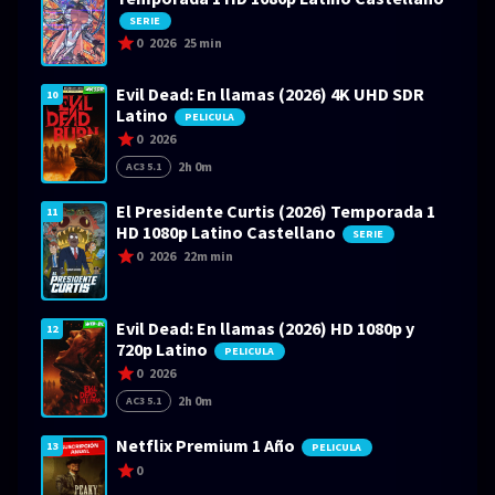
SERIE
0
2026
25 min
Evil Dead: En llamas (2026) 4K UHD SDR
10
Latino
PELICULA
0
2026
2h 0m
AC3 5.1
El Presidente Curtis (2026) Temporada 1
11
HD 1080p Latino Castellano
SERIE
0
2026
22m min
Evil Dead: En llamas (2026) HD 1080p y
12
720p Latino
PELICULA
0
2026
2h 0m
AC3 5.1
Netflix Premium 1 Año
13
PELICULA
0