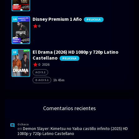
Disney Premium 1 Año
14
PELICULA
0
El Drama (2026) HD 1080p y 720p Latino
15
Castellano
PELICULA
0
2026
AC3 5.1
1h 45m
E-AC3 5.1
Comentarios recientes
Ochaco
en
Demon Slayer: Kimetsu no Yaiba castillo infinito (2025) HD
1080p y 720p Latino Castellano