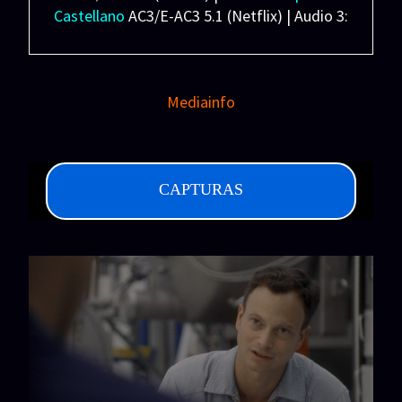
Castellano
AC3/E-AC3 5.1 (Netflix) | Audio 3:
Inglés
E-AC3 7.1 (Bluray) | Subtítulos: Español
Latino/Castellano/Inglés (SRT) Español
Forzados (SRT)
Mediainfo
Peso: 11.4 GB
CAPTURAS