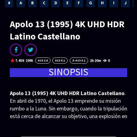
Acción
Animación
#
A
B
C
D
E
F
G
H
I
J
Aventura
Ciencia ficción
Apolo 13 (1995) 4K UHD HDR
Comedia
Crimen
Latino Castellano
Terror
Drama
Familia
Suspenso
7.459
1995
2h 20m
0
AC3 2.0
AC3 5.1
E-AC3 5.1
Fantástico
Romance
SINOPSIS
Bélico
Thriller
Biográfico
Musical
Apolo 13 (1995) 4K UHD HDR Latino Castellano
.
En abril de 1970, el Apolo 13 emprende su misión
SERIES
rumbo a la Luna. Sin embargo, cuando la tripulación
está cerca de alcanzar su objetivo, una explosión en
Series 1080p
Series 4K HDR
pleno espacio provoca la pérdida de oxígeno,
Series 720p
2160p 4K SDR
energía y el control de la trayectoria de la nave. La