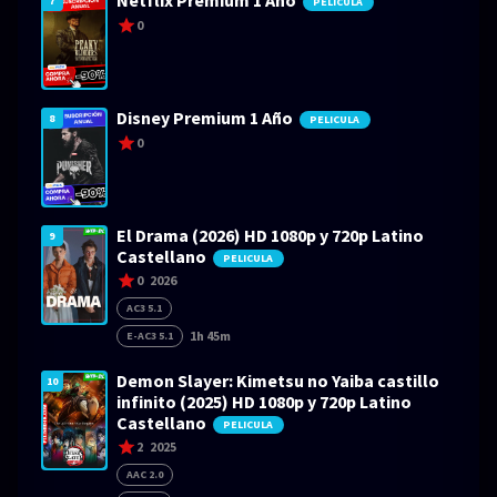
Netflix Premium 1 Año
7
PELICULA
0
Disney Premium 1 Año
8
PELICULA
0
El Drama (2026) HD 1080p y 720p Latino
9
Castellano
PELICULA
0
2026
AC3 5.1
1h 45m
E-AC3 5.1
Demon Slayer: Kimetsu no Yaiba castillo
10
infinito (2025) HD 1080p y 720p Latino
Castellano
PELICULA
2
2025
AAC 2.0