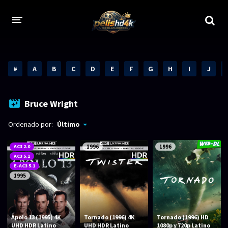
CALIDADES
#
A
B
C
D
E
F
G
H
I
J
1080p
1080p Full HD
2160p 4K HDR
Dolby Vision
Bruce Wright
2160p REMUX 4K
2160p 4K SDR
Ordenado por:
Último
720p
60 FPS
AC3 2.0
1996
1996
AC3 5.1
h265 HEVC
1080p REMUX
E-AC3 5.1
1995
Bluray Completos
GÉNEROS
Apolo 13 (1995) 4K
Tornado (1996) 4K
Tornado (1996) HD
UHD HDR Latino
UHD HDR Latino
1080p y 720p Latino