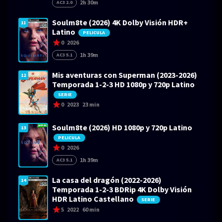
2h 30m
AC3 2.0
Soulm8te (2026) 4K Dolby Visión HDR+
11
Latino
PELICULA
0
2026
1h 39m
AC3 5.1
Mis aventuras con Superman (2023-2026)
12
Temporada 1-2-3 HD 1080p y 720p Latino
SERIE
0
2023
23 min
Soulm8te (2026) HD 1080p y 720p Latino
13
PELICULA
0
2026
1h 39m
AC3 5.1
La casa del dragón (2022-2026)
14
Temporada 1-2-3 BDRip 4K Dolby Visión
HDR Latino Castellano
SERIE
5
2022
60 min