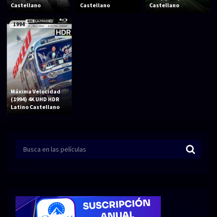
Acción
Animación
Castellano
Castellano
Castellano
Aventura
Ciencia ficción
1994
Comedia
Crimen
Terror
Drama
Familia
Suspenso
Máxima Velocidad
Fantástico
Romance
(1994) 4K UHD HDR
Latino Castellano
Bélico
Thriller
Biográfico
Musical
SERIES
Series 1080p
Series 4K HDR
Series 720p
2160p 4K SDR