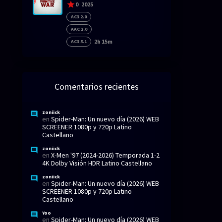
0
2025
AC3 2.0
AAC 2.0
2h 15m
AC3 5.1
Comentarios recientes
zoniick
en
Spider-Man: Un nuevo día (2026) WEB
SCREENER 1080p y 720p Latino
Castellano
zoniick
en
X-Men '97 (2024-2026) Temporada 1-2
4K Dolby Visión HDR Latino Castellano
zoniick
en
Spider-Man: Un nuevo día (2026) WEB
SCREENER 1080p y 720p Latino
Castellano
Yoo
en
Spider-Man: Un nuevo día (2026) WEB