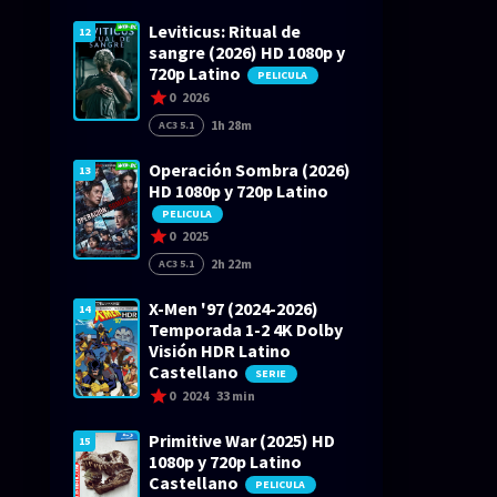
Leviticus: Ritual de
12
sangre (2026) HD 1080p y
720p Latino
PELICULA
0
2026
1h 28m
AC3 5.1
Operación Sombra (2026)
13
HD 1080p y 720p Latino
PELICULA
0
2025
2h 22m
AC3 5.1
X-Men '97 (2024-2026)
14
Temporada 1-2 4K Dolby
Visión HDR Latino
Castellano
SERIE
0
2024
33 min
Primitive War (2025) HD
15
1080p y 720p Latino
Castellano
PELICULA