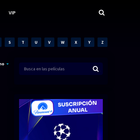
VIP
S
T
U
V
W
X
Y
Z
mo