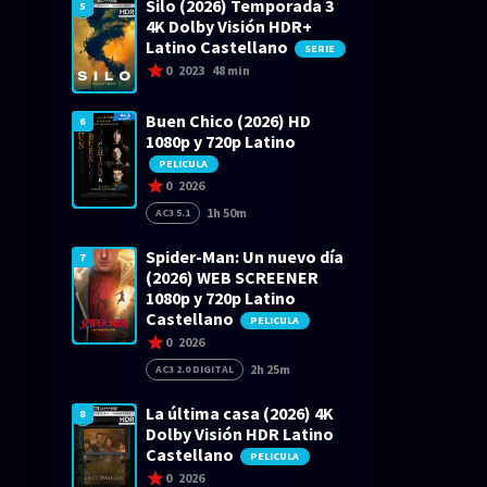
Silo (2026) Temporada 3
5
4K Dolby Visión HDR+
Latino Castellano
SERIE
0
2023
48 min
Buen Chico (2026) HD
6
1080p y 720p Latino
PELICULA
0
2026
1h 50m
AC3 5.1
Spider-Man: Un nuevo día
7
(2026) WEB SCREENER
1080p y 720p Latino
Castellano
PELICULA
0
2026
2h 25m
AC3 2.0 DIGITAL
La última casa (2026) 4K
8
Dolby Visión HDR Latino
Castellano
PELICULA
0
2026