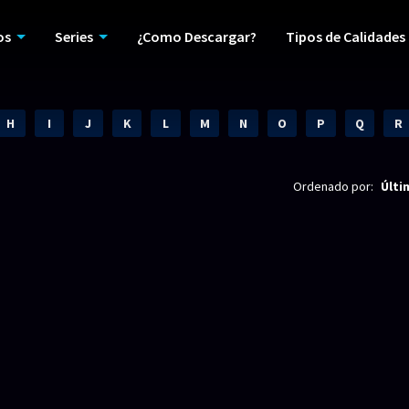
os
Series
¿Como Descargar?
Tipos de Calidades
H
I
J
K
L
M
N
O
P
Q
R
Ordenado por:
Últi