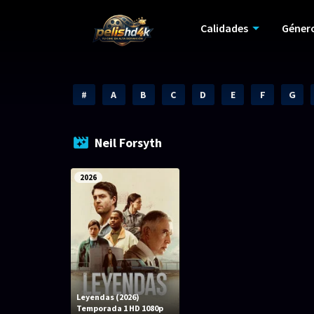
Calidades
Géner
#
A
B
C
D
E
F
G
Neil Forsyth
2026
Leyendas (2026)
Temporada 1 HD 1080p