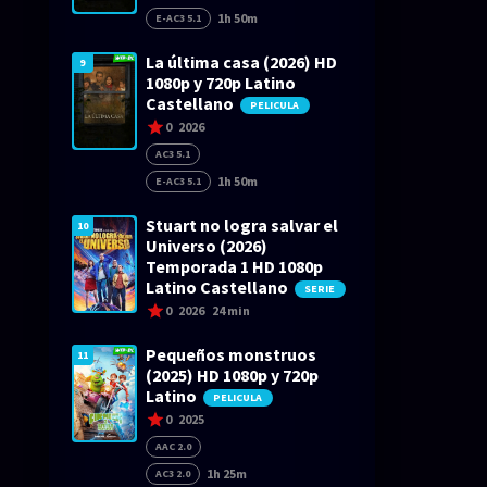
1h 50m
E-AC3 5.1
La última casa (2026) HD
9
1080p y 720p Latino
Castellano
PELICULA
0
2026
AC3 5.1
1h 50m
E-AC3 5.1
Stuart no logra salvar el
10
Universo (2026)
Temporada 1 HD 1080p
Latino Castellano
SERIE
0
2026
24 min
Pequeños monstruos
11
(2025) HD 1080p y 720p
Latino
PELICULA
0
2025
AAC 2.0
1h 25m
AC3 2.0