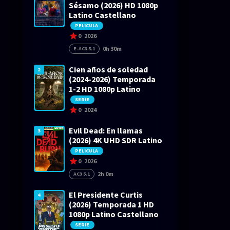
Sésamo (2026) HD 1080p
Latino Castellano
PELICULA
0
2026
0h 30m
E-AC3 5.1
Cien años de soledad
2
(2024-2026) Temporada
1-2 HD 1080p Latino
SERIE
0
2024
Evil Dead: En llamas
3
(2026) 4K UHD SDR Latino
PELICULA
0
2026
2h 0m
AC3 5.1
El Presidente Curtis
4
(2026) Temporada 1 HD
1080p Latino Castellano
SERIE