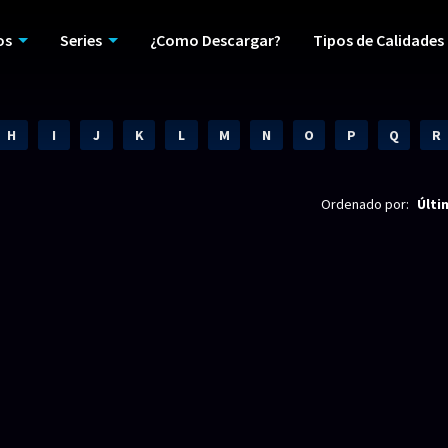
os
Series
¿Como Descargar?
Tipos de Calidades
H
I
J
K
L
M
N
O
P
Q
R
Ordenado por:
Últi