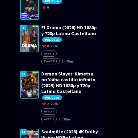
PELICULA
0
El Drama (2026) HD 1080p
9
y 720p Latino Castellano
PELICULA
0
2026
AC3 5.1
1h 45m
E-AC3 5.1
Demon Slayer: Kimetsu
10
no Yaiba castillo infinito
(2025) HD 1080p y 720p
Latino Castellano
PELICULA
2
2025
AAC 2.0
2h 30m
AC3 2.0
Soulm8te (2026) 4K Dolby
11
Visión HDR+ Latino