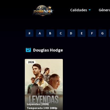
Calidades
Géner
#
A
B
C
D
E
F
G
Douglas Hodge
2026
Leyendas (2026)
Temporada 1 HD 1080p