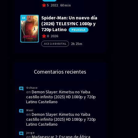
5
2022
60 min
Spider-Man: Un nuevo día
15
(2026) TELESYNC 1080p y
720p Latino
PELICULA
0
2026
2h 25m
AC3 2.0 DIGITAL
Comentarios recientes
Ochaco
en
Demon Slayer: Kimetsu no Yaiba
castillo infinito (2025) HD 1080p y 720p
Latino Castellano
Maxi
en
Demon Slayer: Kimetsu no Yaiba
castillo infinito (2025) HD 1080p y 720p
Latino Castellano
jorge
en
Madagascar 2: Escape de África