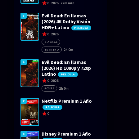
0
2026
22m min
Evil Dead: En llamas
5
(2026) 4K Dolby Visión
HDR+ Latino
PELICULA
0
2026
E-AC3 5.1
2h 0m
ESTRENO
Evil Dead: En llamas
6
(2026) HD 1080p y 720p
Latino
PELICULA
0
2026
2h 0m
AC3 5.1
Netflix Premium 1 Año
7
PELICULA
0
Disney Premium 1 Año
8