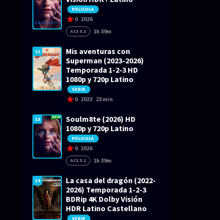
PELICULA
0
2026
1h 39m
AC3 5.1
Mis aventuras con
12
Superman (2023-2026)
Temporada 1-2-3 HD
1080p y 720p Latino
SERIE
0
2023
23 min
Soulm8te (2026) HD
13
1080p y 720p Latino
PELICULA
0
2026
1h 39m
AC3 5.1
La casa del dragón (2022-
14
2026) Temporada 1-2-3
BDRip 4K Dolby Visión
HDR Latino Castellano
SERIE