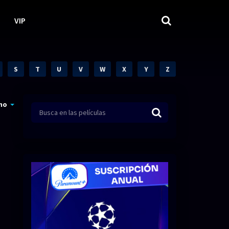
VIP
S
T
U
V
W
X
Y
Z
mo