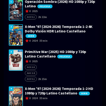
Operación Sombra (2026) HD 1080p y 720p
1
Latino
PELICULA
0
2025
2h 22m
AC3 5.1
X-Men '97 (2024-2026) Temporada 1-2 4K
2
Dolby Visión HDR Latino Castellano
SERIE
0
2024
33 min
Primitive War (2025) HD 1080p y 720p
3
Latino Castellano
PELICULA
0
2025
AC3 2.0
AAC 2.0
2h 15m
AC3 5.1
X-Men '97 (2024-2026) Temporada 1-2 HD
4
1080p y 720p Latino Castellano
SERIE
0
2024
33 min