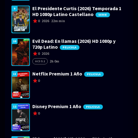
El Presidente Curtis (2026) Temporada 1
9
HD 1080p Latino Castellano
SERIE
0
2026
22m min
Evil Dead: En llamas (2026) HD 1080p y
10
720p Latino
PELICULA
0
2026
2h 0m
AC3 5.1
Netflix Premium 1 Año
11
PELICULA
0
Disney Premium 1 Año
12
PELICULA
0