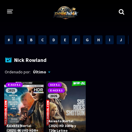
CALIDADES
#
A
B
C
D
E
F
G
H
I
J
1080p
1080p Full HD
2160p 4K HDR
Dolby Vision
Nick Rowland
2160p REMUX 4K
2160p 4K SDR
Ordenado por:
Último
720p
60 FPS
E-AC3 5.1
AC3 5.1
2025
E-AC3 5.1
h265 HEVC
1080p REMUX
2025
Bluray Completos
GÉNEROS
Asiento Mortal
Asiento Mortal
(2025) HD 1080p y
(2025) 4K UHD HDR+
720p Latino