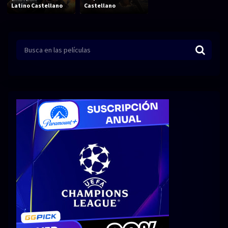
Acción
Animación
Latino Castellano
Castellano
Aventura
Ciencia ficción
Comedia
Crimen
Terror
Drama
Familia
Suspenso
Fantástico
Romance
Bélico
Thriller
Biográfico
Musical
SERIES
Series 1080p
Series 4K HDR
Series 720p
2160p 4K SDR