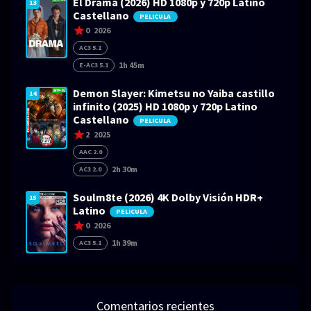
El Drama (2026) HD 1080p y 720p Latino
13
Castellano
PELICULA
0
2026
AC3 5.1
1h 45m
E-AC3 5.1
Demon Slayer: Kimetsu no Yaiba castillo
14
infinito (2025) HD 1080p y 720p Latino
Castellano
PELICULA
2
2025
AAC 2.0
2h 30m
AC3 2.0
Soulm8te (2026) 4K Dolby Visión HDR+
15
Latino
PELICULA
0
2026
1h 39m
AC3 5.1
Comentarios recientes