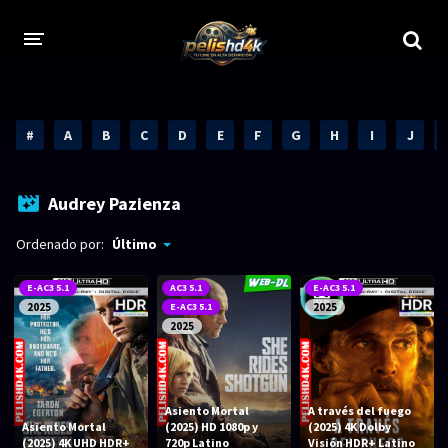
CALIDADES
#
A
B
C
D
E
F
G
H
I
J
1080p
1080p Full HD
2160p 4K HDR
Dolby Vision
Audrey Pazienza
2160p REMUX 4K
2160p 4K SDR
Ordenado por:
Último
720p
60 FPS
E-AC3 5.1
AC3 5.1
E-AC3 5.1
2025
E-AC3 5.1
2025
h265 HEVC
1080p REMUX
2025
Bluray Completos
GÉNEROS
Asiento Mortal
A través del fuego
Asiento Mortal
(2025) HD 1080p y
(2025) 4K Dolby
(2025) 4K UHD HDR+
720p Latino
Visión HDR+ Latino