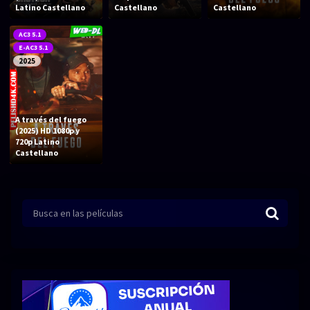
Acción
Animación
Latino Castellano
Castellano
Castellano
Aventura
Ciencia ficción
AC3 5.1
E-AC3 5.1
Comedia
Crimen
2025
Terror
Drama
Familia
Suspenso
A través del fuego
(2025) HD 1080p y
Fantástico
Romance
720p Latino
Castellano
Bélico
Thriller
Biográfico
Musical
SERIES
Series 1080p
Series 4K HDR
Series 720p
2160p 4K SDR