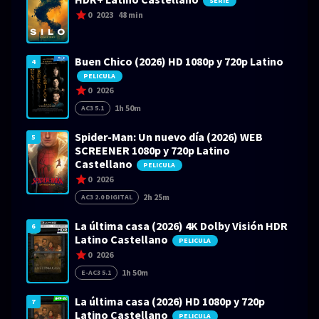
SERIE
0
2023
48 min
Buen Chico (2026) HD 1080p y 720p Latino
4
PELICULA
0
2026
1h 50m
AC3 5.1
Spider-Man: Un nuevo día (2026) WEB
5
SCREENER 1080p y 720p Latino
Castellano
PELICULA
0
2026
2h 25m
AC3 2.0 DIGITAL
La última casa (2026) 4K Dolby Visión HDR
6
Latino Castellano
PELICULA
0
2026
1h 50m
E-AC3 5.1
La última casa (2026) HD 1080p y 720p
7
Latino Castellano
PELICULA