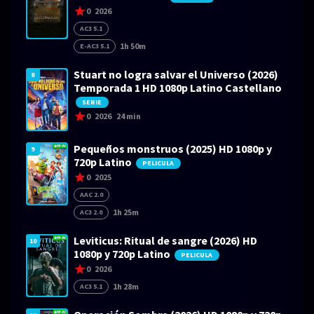
0
2026
AC3 5.1
1h 50m
E-AC3 5.1
Stuart no logra salvar el Universo (2026)
8
Temporada 1 HD 1080p Latino Castellano
SERIE
0
2026
24 min
Pequeños monstruos (2025) HD 1080p y
9
720p Latino
PELICULA
0
2025
AAC 2.0
1h 25m
AC3 2.0
Leviticus: Ritual de sangre (2026) HD
10
1080p y 720p Latino
PELICULA
0
2026
1h 28m
AC3 5.1