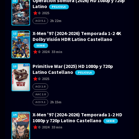
Operación Sombra (2026) HD 1080p y 720p
11
Latino
PELICULA
0
2025
2h 22m
AC3 5.1
X-Men '97 (2024-2026) Temporada 1-2 4K
12
Dolby Visión HDR Latino Castellano
SERIE
0
2024
33 min
Primitive War (2025) HD 1080p y 720p
13
Latino Castellano
PELICULA
0
2025
AC3 2.0
AAC 2.0
2h 15m
AC3 5.1
X-Men '97 (2024-2026) Temporada 1-2 HD
14
1080p y 720p Latino Castellano
SERIE
0
2024
33 min