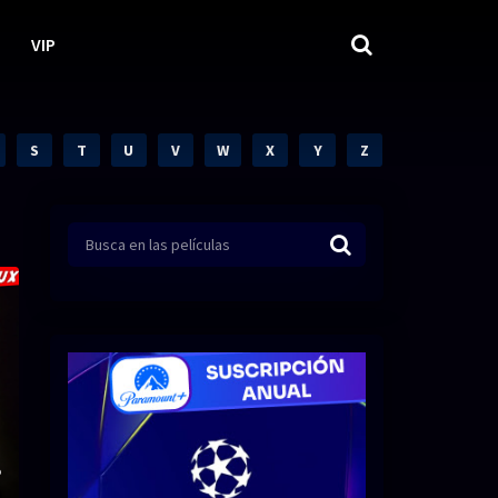
VIP
S
T
U
V
W
X
Y
Z
p