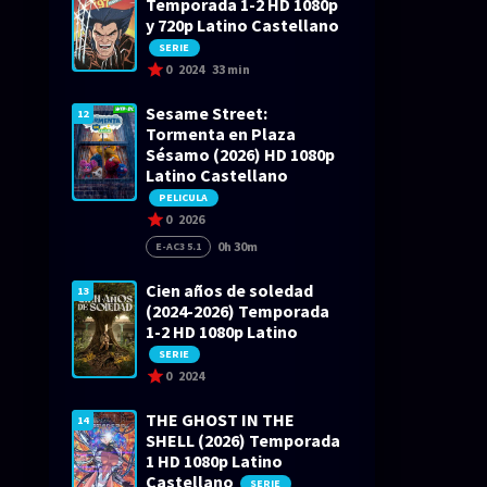
Temporada 1-2 HD 1080p
y 720p Latino Castellano
SERIE
0
2024
33 min
Sesame Street:
12
Tormenta en Plaza
Sésamo (2026) HD 1080p
Latino Castellano
PELICULA
0
2026
0h 30m
E-AC3 5.1
Cien años de soledad
13
(2024-2026) Temporada
1-2 HD 1080p Latino
SERIE
0
2024
THE GHOST IN THE
14
SHELL (2026) Temporada
1 HD 1080p Latino
Castellano
SERIE