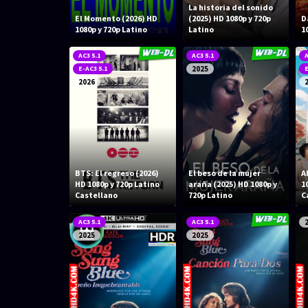
La historia del sonido
El Momento (2026) HD
(2025) HD 1080p y 720p
D
1080p y 720p Latino
Latino
1
AC3 5.1
AC3 5.1
A
E-AC3 5.1
2025
E
2026
BTS: El regreso (2026)
El beso de la mujer
A
HD 1080p y 720p Latino
araña (2025) HD 1080p y
1
Castellano
720p Latino
C
AC3 5.1
AC3 5.1
2025
2025