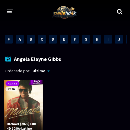
CALIDADES
#
A
B
C
D
E
F
G
H
I
J
1080p
1080p Full HD
2160p 4K HDR
Dolby Vision
Angela Elayne Gibbs
2160p REMUX 4K
2160p 4K SDR
Ordenado por:
Último
720p
60 FPS
AC3 5.1
2026
h265 HEVC
1080p REMUX
Bluray Completos
GÉNEROS
Michael (2026) Full
HD 1080p Latino