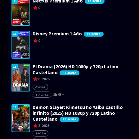
Netflix Premium 1 Año
9
PELICULA
0
Disney Premium 1 Año
10
PELICULA
0
El Drama (2026) HD 1080p y 720p Latino
11
Castellano
PELICULA
0
2026
AC3 5.1
1h 45m
E-AC3 5.1
Demon Slayer: Kimetsu no Yaiba castillo
12
infinito (2025) HD 1080p y 720p Latino
Castellano
PELICULA
2
2025
AAC 2.0