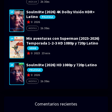
2h 30m
AC3 2.0
Soulm8te (2026) 4K Dolby Visión HDR+
13
Latino
PELICULA
0
2026
1h 39m
AC3 5.1
Mis aventuras con Superman (2023-2026)
14
Temporada 1-2-3 HD 1080p y 720p Latino
SERIE
0
2023
23 min
Soulm8te (2026) HD 1080p y 720p Latino
15
PELICULA
0
2026
1h 39m
AC3 5.1
Comentarios recientes