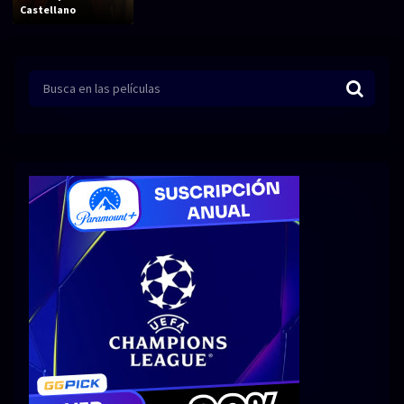
Acción
Animación
Castellano
Aventura
Ciencia ficción
Comedia
Crimen
Terror
Drama
Familia
Suspenso
Fantástico
Romance
Bélico
Thriller
Biográfico
Musical
SERIES
Series 1080p
Series 4K HDR
Series 720p
2160p 4K SDR