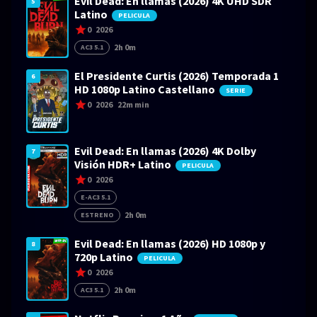
Evil Dead: En llamas (2026) 4K UHD SDR
5
Latino
PELICULA
0
2026
2h 0m
AC3 5.1
El Presidente Curtis (2026) Temporada 1
6
HD 1080p Latino Castellano
SERIE
0
2026
22m min
Evil Dead: En llamas (2026) 4K Dolby
7
Visión HDR+ Latino
PELICULA
0
2026
E-AC3 5.1
2h 0m
ESTRENO
Evil Dead: En llamas (2026) HD 1080p y
8
720p Latino
PELICULA
0
2026
2h 0m
AC3 5.1