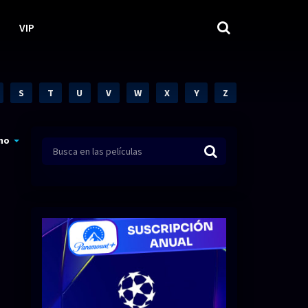
VIP
S
T
U
V
W
X
Y
Z
mo