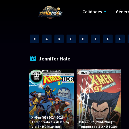
Calidades
Géner
#
A
B
C
D
E
F
G
Jennifer Hale
2024
2024
X-Men '97 (2024-2026)
Temporada 1-2 4K Dolby
X-Men '97 (2024-2026)
Visión HDR Latino
Temporada 1-2 HD 1080p