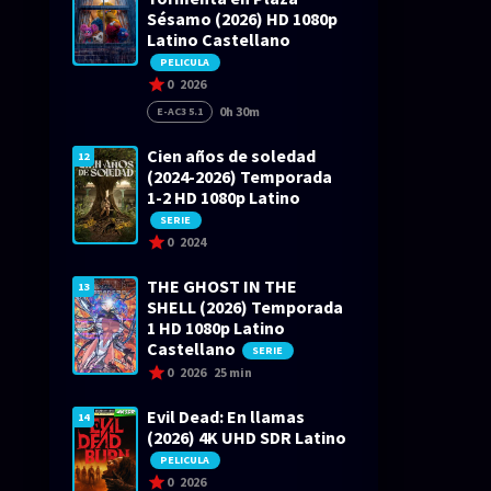
Sésamo (2026) HD 1080p
Latino Castellano
PELICULA
0
2026
0h 30m
E-AC3 5.1
Cien años de soledad
12
(2024-2026) Temporada
1-2 HD 1080p Latino
SERIE
0
2024
THE GHOST IN THE
13
SHELL (2026) Temporada
1 HD 1080p Latino
Castellano
SERIE
0
2026
25 min
Evil Dead: En llamas
14
(2026) 4K UHD SDR Latino
PELICULA
0
2026