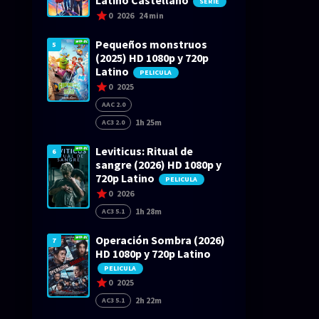
Latino Castellano
SERIE
0
2026
24 min
Pequeños monstruos
5
(2025) HD 1080p y 720p
Latino
PELICULA
0
2025
AAC 2.0
1h 25m
AC3 2.0
Leviticus: Ritual de
6
sangre (2026) HD 1080p y
720p Latino
PELICULA
0
2026
1h 28m
AC3 5.1
Operación Sombra (2026)
7
HD 1080p y 720p Latino
PELICULA
0
2025
2h 22m
AC3 5.1