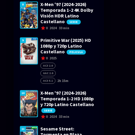
X-Men '97 (2024-2026)
8
Temporada 1-2 4K Dolby
Visión HDR Latino
Castellano
SERIE
0
2024
33 min
Primitive War (2025) HD
9
1080p y 720p Latino
Castellano
PELICULA
0
2025
AC3 2.0
AAC 2.0
2h 15m
AC3 5.1
X-Men '97 (2024-2026)
10
Temporada 1-2 HD 1080p
y 720p Latino Castellano
SERIE
0
2024
33 min
Sesame Street:
11
Tormenta en Plaza