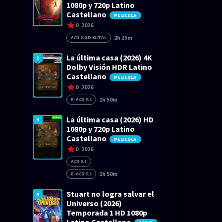
1080p y 720p Latino
Castellano
PELICULA
0
2026
2h 25m
AC3 2.0 DIGITAL
La última casa (2026) 4K
2
Dolby Visión HDR Latino
Castellano
PELICULA
0
2026
1h 50m
E-AC3 5.1
La última casa (2026) HD
3
1080p y 720p Latino
Castellano
PELICULA
0
2026
AC3 5.1
1h 50m
E-AC3 5.1
Stuart no logra salvar el
4
Universo (2026)
Temporada 1 HD 1080p