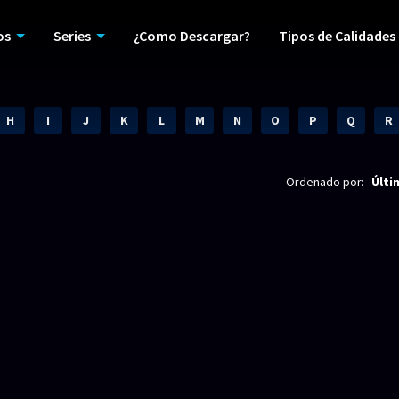
os
Series
¿Como Descargar?
Tipos de Calidades
H
I
J
K
L
M
N
O
P
Q
R
Ordenado por:
Últi