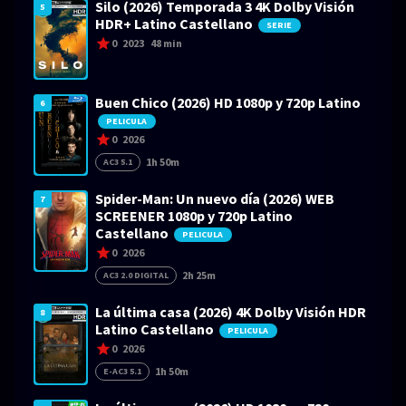
Silo (2026) Temporada 3 4K Dolby Visión
5
HDR+ Latino Castellano
SERIE
0
2023
48 min
Buen Chico (2026) HD 1080p y 720p Latino
6
PELICULA
0
2026
1h 50m
AC3 5.1
Spider-Man: Un nuevo día (2026) WEB
7
SCREENER 1080p y 720p Latino
Castellano
PELICULA
0
2026
2h 25m
AC3 2.0 DIGITAL
La última casa (2026) 4K Dolby Visión HDR
8
Latino Castellano
PELICULA
0
2026
1h 50m
E-AC3 5.1