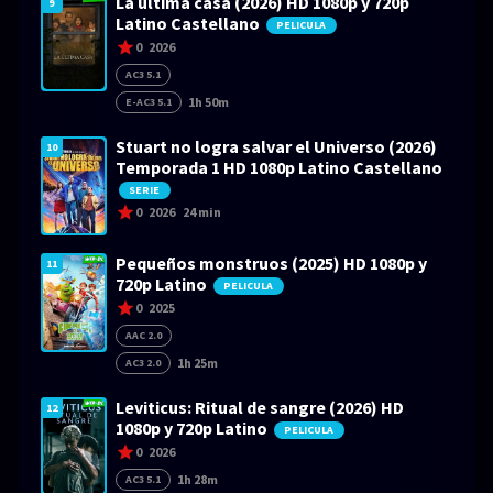
La última casa (2026) HD 1080p y 720p
9
Latino Castellano
PELICULA
0
2026
AC3 5.1
1h 50m
E-AC3 5.1
Stuart no logra salvar el Universo (2026)
10
Temporada 1 HD 1080p Latino Castellano
SERIE
0
2026
24 min
Pequeños monstruos (2025) HD 1080p y
11
720p Latino
PELICULA
0
2025
AAC 2.0
1h 25m
AC3 2.0
Leviticus: Ritual de sangre (2026) HD
12
1080p y 720p Latino
PELICULA
0
2026
1h 28m
AC3 5.1