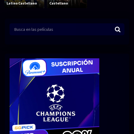
Acción
Animación
Latino Castellano
Castellano
Aventura
Ciencia ficción
Comedia
Crimen
Terror
Drama
Familia
Suspenso
Fantástico
Romance
Bélico
Thriller
Biográfico
Musical
SERIES
Series 1080p
Series 4K HDR
Series 720p
2160p 4K SDR