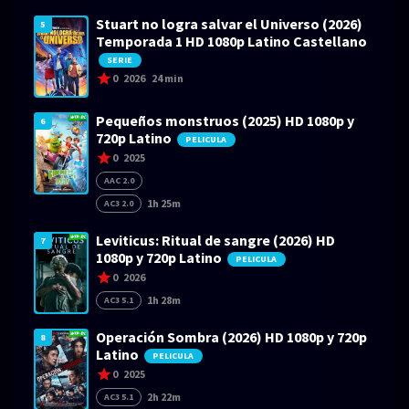
Stuart no logra salvar el Universo (2026)
5
Temporada 1 HD 1080p Latino Castellano
SERIE
0
2026
24 min
Pequeños monstruos (2025) HD 1080p y
6
720p Latino
PELICULA
0
2025
AAC 2.0
1h 25m
AC3 2.0
Leviticus: Ritual de sangre (2026) HD
7
1080p y 720p Latino
PELICULA
0
2026
1h 28m
AC3 5.1
Operación Sombra (2026) HD 1080p y 720p
8
Latino
PELICULA
0
2025
2h 22m
AC3 5.1