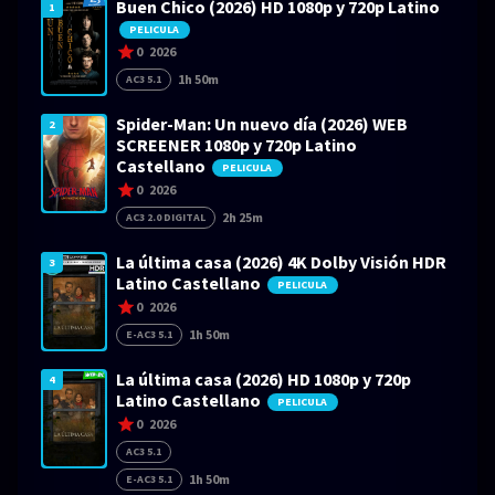
Buen Chico (2026) HD 1080p y 720p Latino
1
PELICULA
0
2026
1h 50m
AC3 5.1
Spider-Man: Un nuevo día (2026) WEB
2
SCREENER 1080p y 720p Latino
Castellano
PELICULA
0
2026
2h 25m
AC3 2.0 DIGITAL
La última casa (2026) 4K Dolby Visión HDR
3
Latino Castellano
PELICULA
0
2026
1h 50m
E-AC3 5.1
La última casa (2026) HD 1080p y 720p
4
Latino Castellano
PELICULA
0
2026
AC3 5.1
1h 50m
E-AC3 5.1