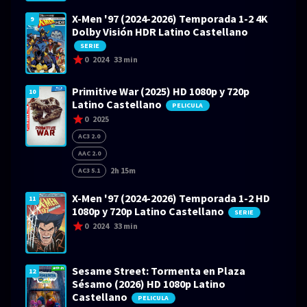
X-Men '97 (2024-2026) Temporada 1-2 4K
9
Dolby Visión HDR Latino Castellano
SERIE
0
2024
33 min
Primitive War (2025) HD 1080p y 720p
10
Latino Castellano
PELICULA
0
2025
AC3 2.0
AAC 2.0
2h 15m
AC3 5.1
X-Men '97 (2024-2026) Temporada 1-2 HD
11
1080p y 720p Latino Castellano
SERIE
0
2024
33 min
Sesame Street: Tormenta en Plaza
12
Sésamo (2026) HD 1080p Latino
Castellano
PELICULA