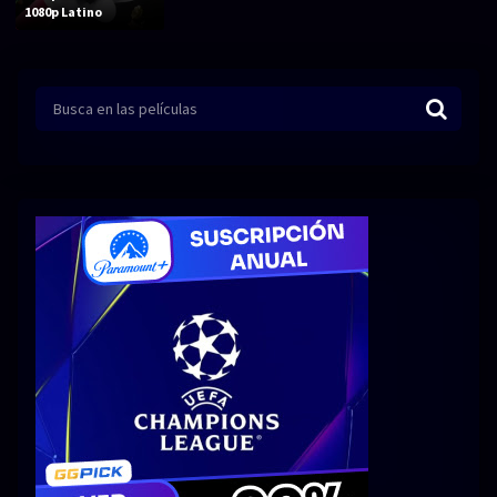
Acción
Animación
1080p Latino
Aventura
Ciencia ficción
Comedia
Crimen
Terror
Drama
Familia
Suspenso
Fantástico
Romance
Bélico
Thriller
Biográfico
Musical
SERIES
Series 1080p
Series 4K HDR
Series 720p
2160p 4K SDR