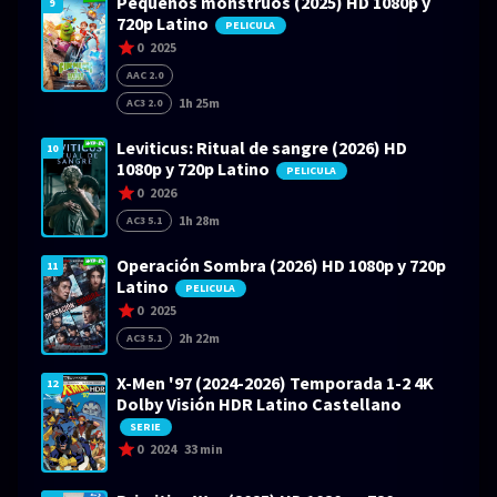
Pequeños monstruos (2025) HD 1080p y
9
720p Latino
PELICULA
0
2025
AAC 2.0
1h 25m
AC3 2.0
Leviticus: Ritual de sangre (2026) HD
10
1080p y 720p Latino
PELICULA
0
2026
1h 28m
AC3 5.1
Operación Sombra (2026) HD 1080p y 720p
11
Latino
PELICULA
0
2025
2h 22m
AC3 5.1
X-Men '97 (2024-2026) Temporada 1-2 4K
12
Dolby Visión HDR Latino Castellano
SERIE
0
2024
33 min