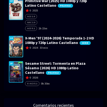
Primitive War (2025) HD 1080p y 720p
13
Latino Castellano
PELICULA
0
2025
AC3 2.0
AAC 2.0
2h 15m
AC3 5.1
X-Men '97 (2024-2026) Temporada 1-2 HD
14
1080p y 720p Latino Castellano
SERIE
0
2024
33 min
Sesame Street: Tormenta en Plaza
15
Sésamo (2026) HD 1080p Latino
Castellano
PELICULA
0
2026
0h 30m
E-AC3 5.1
Comentarios recientes