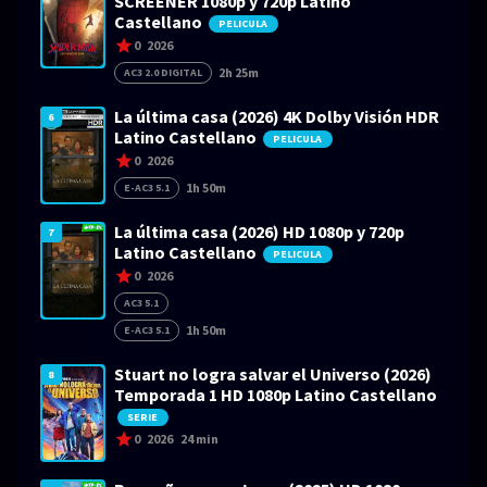
SCREENER 1080p y 720p Latino
Castellano
PELICULA
0
2026
2h 25m
AC3 2.0 DIGITAL
La última casa (2026) 4K Dolby Visión HDR
6
Latino Castellano
PELICULA
0
2026
1h 50m
E-AC3 5.1
La última casa (2026) HD 1080p y 720p
7
Latino Castellano
PELICULA
0
2026
AC3 5.1
1h 50m
E-AC3 5.1
Stuart no logra salvar el Universo (2026)
8
Temporada 1 HD 1080p Latino Castellano
SERIE
0
2026
24 min