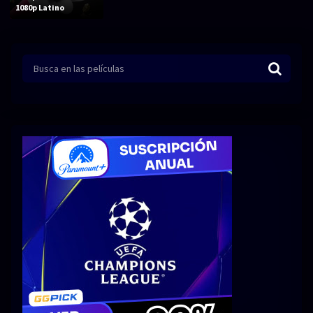
Acción
Animación
1080p Latino
Aventura
Ciencia ficción
Comedia
Crimen
Terror
Drama
Familia
Suspenso
Fantástico
Romance
Bélico
Thriller
Biográfico
Musical
SERIES
Series 1080p
Series 4K HDR
Series 720p
2160p 4K SDR