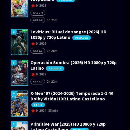
0
2025
AAC 2.0
1h 25m
AC3 2.0
Leviticus: Ritual de sangre (2026) HD
2
1080p y 720p Latino
PELICULA
0
2026
1h 28m
AC3 5.1
Operación Sombra (2026) HD 1080p y 720p
3
Latino
PELICULA
0
2025
2h 22m
AC3 5.1
X-Men '97 (2024-2026) Temporada 1-2 4K
4
Dolby Visión HDR Latino Castellano
SERIE
0
2024
33 min
Primitive War (2025) HD 1080p y 720p
5
Latino Castellano
PELICULA