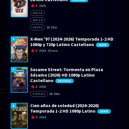
0
2025
AC3 2.0
AAC 2.0
2h 15m
AC3 5.1
X-Men '97 (2024-2026) Temporada 1-2 HD
6
1080p y 720p Latino Castellano
SERIE
0
2024
33 min
Sesame Street: Tormenta en Plaza
7
Sésamo (2026) HD 1080p Latino
Castellano
PELICULA
0
2026
0h 30m
E-AC3 5.1
Cien años de soledad (2024-2026)
8
Temporada 1-2 HD 1080p Latino
SERIE
0
2024