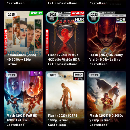
Acción
Animación
Castellano
Latino Castellano
Castellano
Aventura
Ciencia ficción
2025
2023
2023
Comedia
Crimen
Terror
Drama
Familia
Suspenso
Indomables (2025)
Flash (2023) REMUX
Flash (2023) 4K Dolby
Fantástico
Romance
HD 1080p y 720p
4K Dolby Visión HDR
Visión HDR+ Latino
Latino
Latino Castellano
Castellano
Bélico
Thriller
2023
2023
2023
Biográfico
Musical
SERIES
Series 1080p
Series 4K HDR
Flash (2023) Full HD
Flash (2023) 60 FPS
Flash (2023) HD 1080p
1080p Latino
1080p Latino
y 720p Latino
Series 720p
2160p 4K SDR
Castellano
Castellano
Castellano