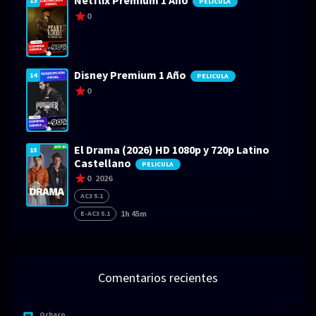
13
PELICULA
0
Disney Premium 1 Año
14
PELICULA
0
El Drama (2026) HD 1080p y 720p Latino
15
Castellano
PELICULA
0
2026
AC3 5.1
1h 45m
E-AC3 5.1
Comentarios recientes
Ochaco