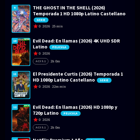
THE GHOST IN THE SHELL (2026)
9
Temporada 1 HD 1080p Latino Castellano
SERIE
0
2026
25 min
Evil Dead: En llamas (2026) 4K UHD SDR
10
Latino
PELICULA
0
2026
2h 0m
AC3 5.1
El Presidente Curtis (2026) Temporada 1
11
HD 1080p Latino Castellano
SERIE
0
2026
22m min
Evil Dead: En llamas (2026) HD 1080p y
12
720p Latino
PELICULA
0
2026
2h 0m
AC3 5.1
Netflix Premium 1 Año