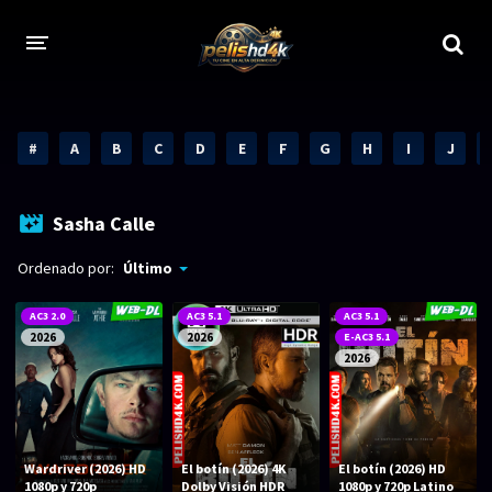
CALIDADES
#
A
B
C
D
E
F
G
H
I
J
1080p
1080p Full HD
2160p 4K HDR
Dolby Vision
Sasha Calle
2160p REMUX 4K
2160p 4K SDR
Ordenado por:
Último
720p
60 FPS
AC3 2.0
AC3 5.1
AC3 5.1
2026
2026
E-AC3 5.1
h265 HEVC
1080p REMUX
2026
Bluray Completos
GÉNEROS
Wardriver (2026) HD
El botín (2026) 4K
El botín (2026) HD
1080p y 720p
Dolby Visión HDR
1080p y 720p Latino