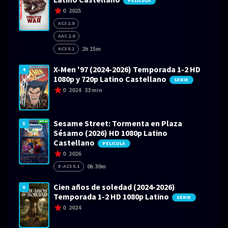
PELICULA
0
2025
AC3 2.0
AAC 2.0
2h 15m
AC3 5.1
X-Men '97 (2024-2026) Temporada 1-2 HD
4
1080p y 720p Latino Castellano
SERIE
0
2024
33 min
Sesame Street: Tormenta en Plaza
5
Sésamo (2026) HD 1080p Latino
Castellano
PELICULA
0
2026
0h 30m
E-AC3 5.1
Cien años de soledad (2024-2026)
6
Temporada 1-2 HD 1080p Latino
SERIE
0
2024