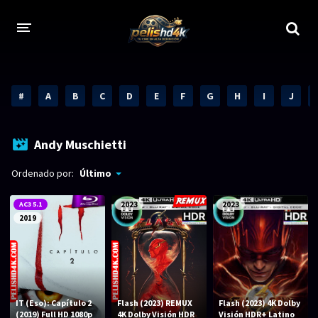
CALIDADES
#
A
B
C
D
E
F
G
H
I
J
1080p
1080p Full HD
2160p 4K HDR
Dolby Vision
Andy Muschietti
2160p REMUX 4K
2160p 4K SDR
Ordenado por:
Último
720p
60 FPS
AC3 5.1
2023
2023
2019
h265 HEVC
1080p REMUX
Bluray Completos
GÉNEROS
IT (Eso): Capítulo 2
Flash (2023) REMUX
Flash (2023) 4K Dolby
(2019) Full HD 1080p
4K Dolby Visión HDR
Visión HDR+ Latino