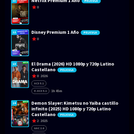
Netflix Premium 1 Año
11
PELICULA
0
Disney Premium 1 Año
12
PELICULA
0
El Drama (2026) HD 1080p y 720p Latino
13
Castellano
PELICULA
0
2026
AC3 5.1
1h 45m
E-AC3 5.1
Demon Slayer: Kimetsu no Yaiba castillo
14
infinito (2025) HD 1080p y 720p Latino
Castellano
PELICULA
2
2025
AAC 2.0