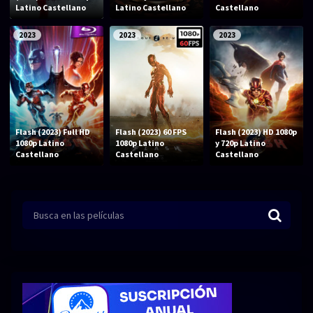
Acción
Animación
Latino Castellano
Latino Castellano
Castellano
Aventura
Ciencia ficción
2023
2023
2023
Comedia
Crimen
Terror
Drama
Familia
Suspenso
Flash (2023) Full HD
Flash (2023) 60 FPS
Flash (2023) HD 1080p
Fantástico
Romance
1080p Latino
1080p Latino
y 720p Latino
Castellano
Castellano
Castellano
Bélico
Thriller
Biográfico
Musical
SERIES
Series 1080p
Series 4K HDR
Series 720p
2160p 4K SDR