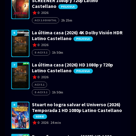
SCREENER 1080p y 720p Latino
Castellano
PELICULA
0
2026
2h 25m
AC3 2.0 DIGITAL
La última casa (2026) 4K Dolby Visión HDR
6
Latino Castellano
PELICULA
0
2026
1h 50m
E-AC3 5.1
La última casa (2026) HD 1080p y 720p
7
Latino Castellano
PELICULA
0
2026
AC3 5.1
1h 50m
E-AC3 5.1
Stuart no logra salvar el Universo (2026)
8
Temporada 1 HD 1080p Latino Castellano
SERIE
0
2026
24 min