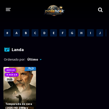
CALIDADES
#
A
B
C
D
E
F
G
H
I
J
1080p
1080p Full HD
2160p 4K HDR
Dolby Vision
Landa
2160p REMUX 4K
2160p 4K SDR
Ordenado por:
Último
720p
60 FPS
AC3 2.0
E-AC3 2.0
h265 HEVC
1080p REMUX
2025
Bluray Completos
GÉNEROS
Temporada de caza
(2025) HD 1080p y