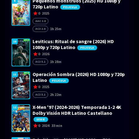
Pequeños monstruos (2025) HD 1080p y
9
720p Latino
PELICULA
0
2025
AAC 2.0
1h 25m
AC3 2.0
Leviticus: Ritual de sangre (2026) HD
10
1080p y 720p Latino
PELICULA
0
2026
1h 28m
AC3 5.1
Operación Sombra (2026) HD 1080p y 720p
11
Latino
PELICULA
0
2025
2h 22m
AC3 5.1
X-Men '97 (2024-2026) Temporada 1-2 4K
12
Dolby Visión HDR Latino Castellano
SERIE
0
2024
33 min