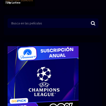
Acción
Animación
720p Latino
Aventura
Ciencia ficción
Comedia
Crimen
Terror
Drama
Familia
Suspenso
Fantástico
Romance
Bélico
Thriller
Biográfico
Musical
SERIES
Series 1080p
Series 4K HDR
Series 720p
2160p 4K SDR