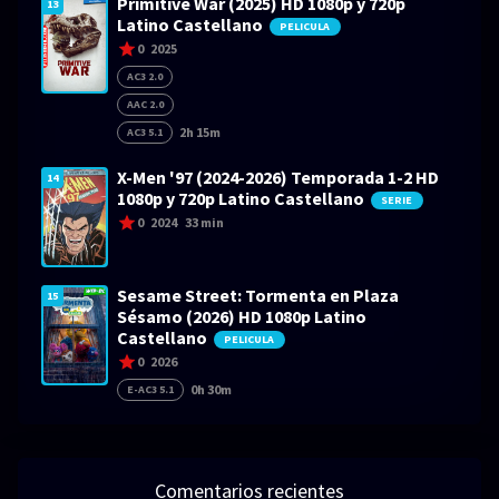
Primitive War (2025) HD 1080p y 720p
13
Latino Castellano
PELICULA
0
2025
AC3 2.0
AAC 2.0
2h 15m
AC3 5.1
X-Men '97 (2024-2026) Temporada 1-2 HD
14
1080p y 720p Latino Castellano
SERIE
0
2024
33 min
Sesame Street: Tormenta en Plaza
15
Sésamo (2026) HD 1080p Latino
Castellano
PELICULA
0
2026
0h 30m
E-AC3 5.1
Comentarios recientes