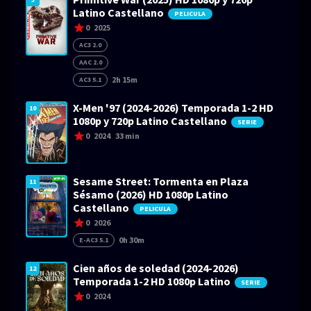
Latino Castellano
PELICULA
0
2025
AC3 2.0
AAC 2.0
2h 15m
AC3 5.1
X-Men '97 (2024-2026) Temporada 1-2 HD
10
1080p y 720p Latino Castellano
SERIE
0
2024
33 min
Sesame Street: Tormenta en Plaza
11
Sésamo (2026) HD 1080p Latino
Castellano
PELICULA
0
2026
0h 30m
E-AC3 5.1
Cien años de soledad (2024-2026)
12
Temporada 1-2 HD 1080p Latino
SERIE
0
2024