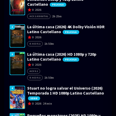
Castellano
PELICULA
0
2026
2h 25m
AC3 2.0 DIGITAL
La última casa (2026) 4K Dolby Visión HDR
2
Latino Castellano
PELICULA
0
2026
1h 50m
E-AC3 5.1
La última casa (2026) HD 1080p y 720p
3
Latino Castellano
PELICULA
0
2026
AC3 5.1
1h 50m
E-AC3 5.1
Stuart no logra salvar el Universo (2026)
4
Temporada 1 HD 1080p Latino Castellano
SERIE
0
2026
24 min
Pequeños monstruos (2025) HD 1080p y
5