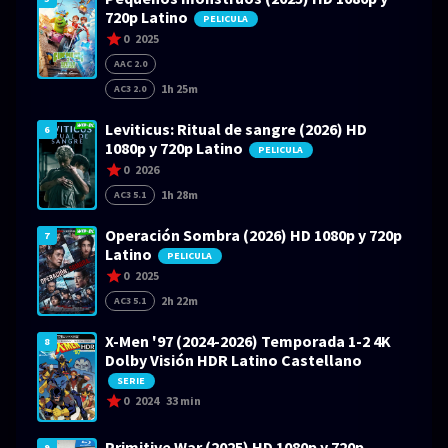
720p Latino
PELICULA
0
2025
AAC 2.0
1h 25m
AC3 2.0
Leviticus: Ritual de sangre (2026) HD
6
1080p y 720p Latino
PELICULA
0
2026
1h 28m
AC3 5.1
Operación Sombra (2026) HD 1080p y 720p
7
Latino
PELICULA
0
2025
2h 22m
AC3 5.1
X-Men '97 (2024-2026) Temporada 1-2 4K
8
Dolby Visión HDR Latino Castellano
SERIE
0
2024
33 min
Primitive War (2025) HD 1080p y 720p
9