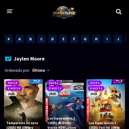
CALIDADES
#
A
B
C
D
E
F
G
H
I
J
1080p
1080p Full HD
2160p 4K HDR
Dolby Vision
Jaylen Moore
2160p REMUX 4K
2160p 4K SDR
Ordenado por:
Último
720p
60 FPS
AC3 2.0
AC3 5.1
AC3 5.1
E-AC3 2.0
E-AC3 7.1
E-AC3 7.1
h265 HEVC
1080p REMUX
2025
2025
2025
Bluray Completos
GÉNEROS
Los tipos malos 2
Temporada de caza
(2025) 4K Dolby
Los tipos malos 2
(2025) HD 1080p y
Visión HDR Latino
(2025) Full HD 1080p