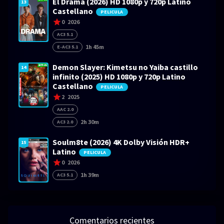
El Drama (2026) HD 1080p y 720p Latino
13
Castellano
PELICULA
0
2026
AC3 5.1
1h 45m
E-AC3 5.1
Demon Slayer: Kimetsu no Yaiba castillo
14
infinito (2025) HD 1080p y 720p Latino
Castellano
PELICULA
2
2025
AAC 2.0
2h 30m
AC3 2.0
Soulm8te (2026) 4K Dolby Visión HDR+
15
Latino
PELICULA
0
2026
1h 39m
AC3 5.1
Comentarios recientes