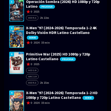
Operación Sombra (2026) HD 1080p y 720p
1
Latino
PELICULA
0
2025
2h 22m
AC3 5.1
X-Men '97 (2024-2026) Temporada 1-2 4K
2
Dolby Visión HDR Latino Castellano
SERIE
0
2024
33 min
Primitive War (2025) HD 1080p y 720p
3
Latino Castellano
PELICULA
0
2025
AC3 2.0
AAC 2.0
2h 15m
AC3 5.1
X-Men '97 (2024-2026) Temporada 1-2 HD
4
1080p y 720p Latino Castellano
SERIE
0
2024
33 min