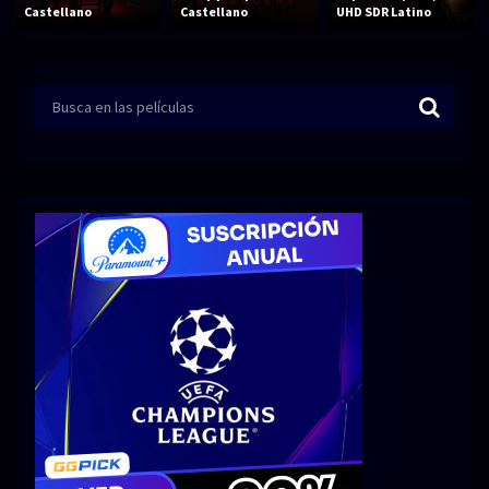
Acción
Animación
Castellano
Castellano
UHD SDR Latino
Aventura
Ciencia ficción
Comedia
Crimen
Terror
Drama
Familia
Suspenso
Fantástico
Romance
Bélico
Thriller
Biográfico
Musical
SERIES
Series 1080p
Series 4K HDR
Series 720p
2160p 4K SDR