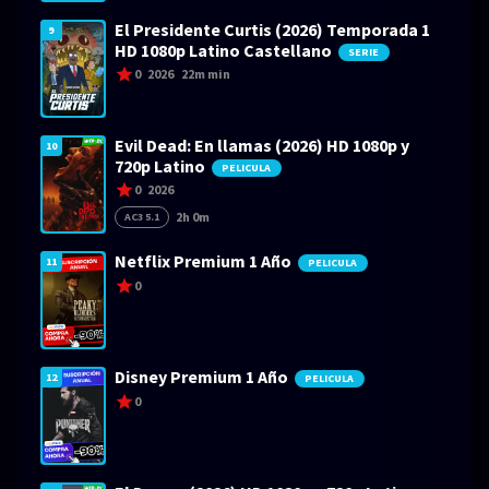
El Presidente Curtis (2026) Temporada 1
9
HD 1080p Latino Castellano
SERIE
0
2026
22m min
Evil Dead: En llamas (2026) HD 1080p y
10
720p Latino
PELICULA
0
2026
2h 0m
AC3 5.1
Netflix Premium 1 Año
11
PELICULA
0
Disney Premium 1 Año
12
PELICULA
0