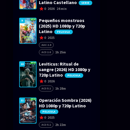
Latino Castellano
SERIE
0
2026
24 min
Pequeños monstruos
9
(2025) HD 1080p y 720p
Latino
PELICULA
0
2025
AAC 2.0
1h 25m
AC3 2.0
Leviticus: Ritual de
10
sangre (2026) HD 1080p y
720p Latino
PELICULA
0
2026
1h 28m
AC3 5.1
Operación Sombra (2026)
11
HD 1080p y 720p Latino
PELICULA
0
2025
2h 22m
AC3 5.1