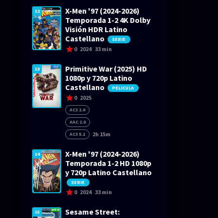
X-Men '97 (2024-2026)
12
Temporada 1-2 4K Dolby
Visión HDR Latino
Castellano
SERIE
0
2024
33 min
Primitive War (2025) HD
13
1080p y 720p Latino
Castellano
PELICULA
0
2025
AC3 2.0
AAC 2.0
2h 15m
AC3 5.1
X-Men '97 (2024-2026)
14
Temporada 1-2 HD 1080p
y 720p Latino Castellano
SERIE
0
2024
33 min
Sesame Street:
15