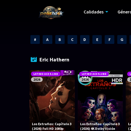
Calidades
Géner
#
A
B
C
D
E
F
G
Eric Hathern
LATINO AC3 5.1 BD
LATINO AC3 5.1 BD
L
2026
2026
Los Extraños: Capítulo 3
Los Extraños: Capítulo 3
L
(2026) Full HD 1080p
(2026) 4K Dolby Visión
(