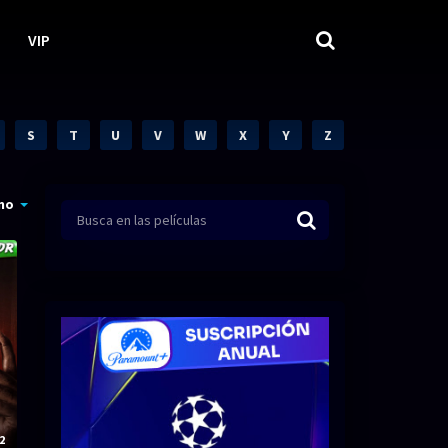
VIP
S
T
U
V
W
X
Y
Z
mo
2