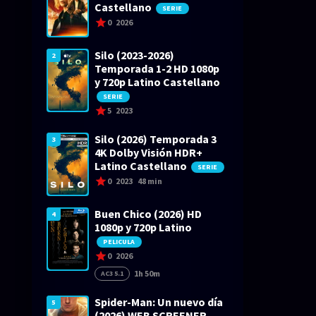
Castellano
SERIE
0
2026
Silo (2023-2026)
2
Temporada 1-2 HD 1080p
y 720p Latino Castellano
SERIE
5
2023
Silo (2026) Temporada 3
3
4K Dolby Visión HDR+
Latino Castellano
SERIE
0
2023
48 min
Buen Chico (2026) HD
4
1080p y 720p Latino
PELICULA
0
2026
1h 50m
AC3 5.1
Spider-Man: Un nuevo día
5
(2026) WEB SCREENER