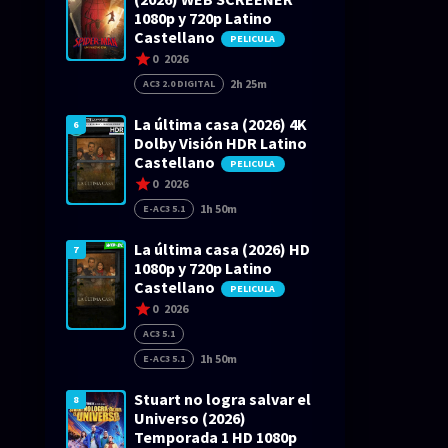
1080p y 720p Latino
Castellano
PELICULA
0
2026
2h 25m
AC3 2.0 DIGITAL
La última casa (2026) 4K
6
Dolby Visión HDR Latino
Castellano
PELICULA
0
2026
1h 50m
E-AC3 5.1
La última casa (2026) HD
7
1080p y 720p Latino
Castellano
PELICULA
0
2026
AC3 5.1
1h 50m
E-AC3 5.1
Stuart no logra salvar el
8
Universo (2026)
Temporada 1 HD 1080p