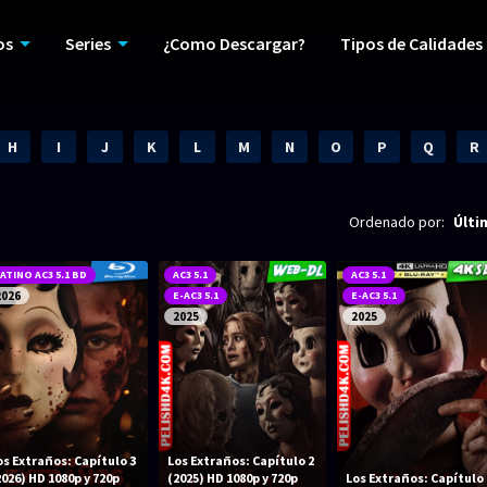
os
Series
¿Como Descargar?
Tipos de Calidades
H
I
J
K
L
M
N
O
P
Q
R
Ordenado por:
Últi
ATINO AC3 5.1 BD
AC3 5.1
AC3 5.1
2026
E-AC3 5.1
E-AC3 5.1
2025
2025
os Extraños: Capítulo 3
Los Extraños: Capítulo 2
2026) HD 1080p y 720p
(2025) HD 1080p y 720p
Los Extraños: Capítulo 