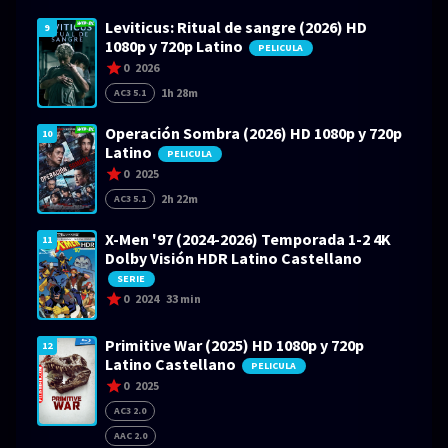
Leviticus: Ritual de sangre (2026) HD
9
1080p y 720p Latino
PELICULA
0
2026
1h 28m
AC3 5.1
Operación Sombra (2026) HD 1080p y 720p
10
Latino
PELICULA
0
2025
2h 22m
AC3 5.1
X-Men '97 (2024-2026) Temporada 1-2 4K
11
Dolby Visión HDR Latino Castellano
SERIE
0
2024
33 min
Primitive War (2025) HD 1080p y 720p
12
Latino Castellano
PELICULA
0
2025
AC3 2.0
AAC 2.0