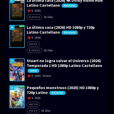
La última casa (2026) 4K Dolby Visión HDR
5
Latino Castellano
PELICULA
0
2026
1h 50m
E-AC3 5.1
La última casa (2026) HD 1080p y 720p
6
Latino Castellano
PELICULA
0
2026
AC3 5.1
1h 50m
E-AC3 5.1
Stuart no logra salvar el Universo (2026)
7
Temporada 1 HD 1080p Latino Castellano
SERIE
0
2026
24 min
Pequeños monstruos (2025) HD 1080p y
8
720p Latino
PELICULA
0
2025
AAC 2.0
1h 25m
AC3 2.0