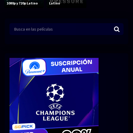
Acción
Animación
1080p y 720p Latino
Latino
Aventura
Ciencia ficción
Comedia
Crimen
Terror
Drama
Familia
Suspenso
Fantástico
Romance
Bélico
Thriller
Biográfico
Musical
SERIES
Series 1080p
Series 4K HDR
Series 720p
2160p 4K SDR