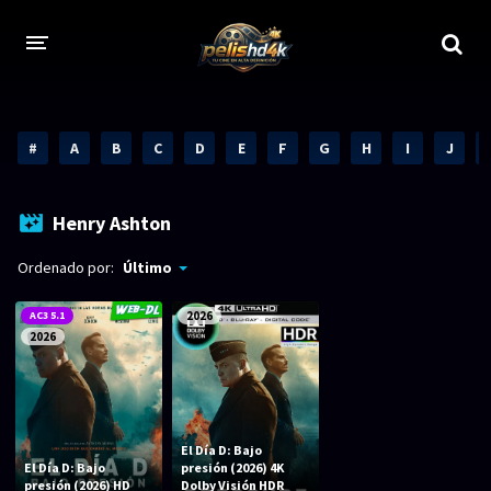
CALIDADES
#
A
B
C
D
E
F
G
H
I
J
1080p
1080p Full HD
2160p 4K HDR
Dolby Vision
Henry Ashton
2160p REMUX 4K
2160p 4K SDR
Ordenado por:
Último
720p
60 FPS
AC3 5.1
2026
2026
h265 HEVC
1080p REMUX
Bluray Completos
GÉNEROS
El Día D: Bajo
El Día D: Bajo
presión (2026) 4K
presión (2026) HD
Dolby Visión HDR