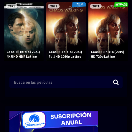
Series 1080p 60 FPS
2021
2021
2021
¿COMO DESCARGAR?
TIPOS DE CALIDADES
VIP
Caos: El Inicio (2021)
Caos: El Inicio (2021)
Caos: El Inicio (2019)
4K UHD HDR Latino
Full HD 1080p Latino
HD 720p Latino