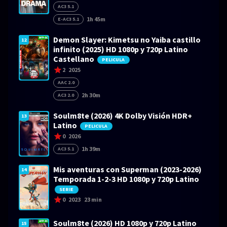
AC3 5.1
1h 45m
E-AC3 5.1
Demon Slayer: Kimetsu no Yaiba castillo
12
infinito (2025) HD 1080p y 720p Latino
Castellano
PELICULA
2
2025
AAC 2.0
2h 30m
AC3 2.0
Soulm8te (2026) 4K Dolby Visión HDR+
13
Latino
PELICULA
0
2026
1h 39m
AC3 5.1
Mis aventuras con Superman (2023-2026)
14
Temporada 1-2-3 HD 1080p y 720p Latino
SERIE
0
2023
23 min
Soulm8te (2026) HD 1080p y 720p Latino
15