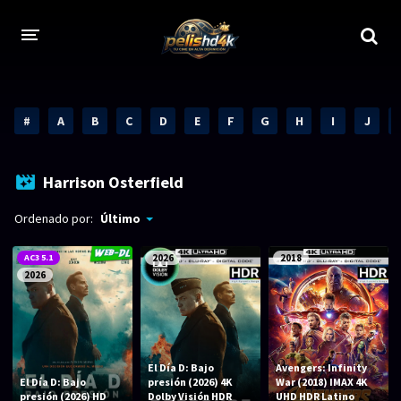
CALIDADES
#
A
B
C
D
E
F
G
H
I
J
1080p
1080p Full HD
2160p 4K HDR
Dolby Vision
Harrison Osterfield
2160p REMUX 4K
2160p 4K SDR
Ordenado por:
Último
720p
60 FPS
AC3 5.1
2026
2018
2026
h265 HEVC
1080p REMUX
Bluray Completos
GÉNEROS
El Día D: Bajo
Avengers: Infinity
El Día D: Bajo
presión (2026) 4K
War (2018) IMAX 4K
presión (2026) HD
Dolby Visión HDR
UHD HDR Latino