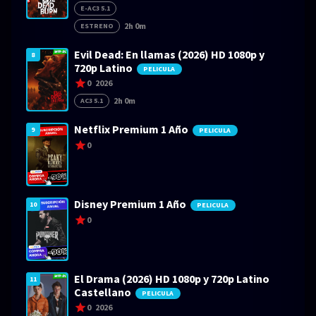
E-AC3 5.1
2h 0m
ESTRENO
Evil Dead: En llamas (2026) HD 1080p y
8
720p Latino
PELICULA
0
2026
2h 0m
AC3 5.1
Netflix Premium 1 Año
9
PELICULA
0
Disney Premium 1 Año
10
PELICULA
0
El Drama (2026) HD 1080p y 720p Latino
11
Castellano
PELICULA
0
2026