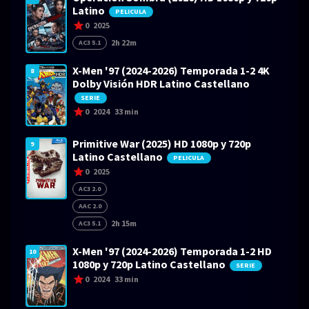
Latino
PELICULA
0
2025
2h 22m
AC3 5.1
X-Men '97 (2024-2026) Temporada 1-2 4K
8
Dolby Visión HDR Latino Castellano
SERIE
0
2024
33 min
Primitive War (2025) HD 1080p y 720p
9
Latino Castellano
PELICULA
0
2025
AC3 2.0
AAC 2.0
2h 15m
AC3 5.1
X-Men '97 (2024-2026) Temporada 1-2 HD
10
1080p y 720p Latino Castellano
SERIE
0
2024
33 min