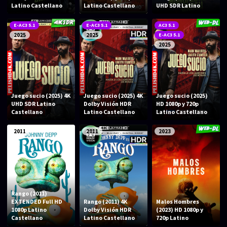
Acción
Animación
Latino Castellano
Latino Castellano
UHD SDR Latino
Aventura
Ciencia ficción
E-AC3 5.1
E-AC3 5.1
AC3 5.1
2025
2025
E-AC3 5.1
Comedia
Crimen
2025
Terror
Drama
Familia
Suspenso
Juego sucio (2025) 4K
Juego sucio (2025) 4K
Juego sucio (2025)
Fantástico
Romance
UHD SDR Latino
Dolby Visión HDR
HD 1080p y 720p
Castellano
Latino Castellano
Latino Castellano
Bélico
Thriller
2011
2011
2023
Biográfico
Musical
SERIES
Series 1080p
Series 4K HDR
Rango (2011)
EXTENDED Full HD
Rango (2011) 4K
Malos Hombres
1080p Latino
Dolby Visión HDR
(2023) HD 1080p y
Series 720p
2160p 4K SDR
Castellano
Latino Castellano
720p Latino