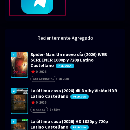
Recientemente Agregado
Spider-Man: Un nuevo día (2026) WEB
1
SCREENER 1080p y 720p Latino
Castellano
PELICULA
0
2026
2h 25m
AC3 2.0 DIGITAL
La última casa (2026) 4K Dolby Visión HDR
2
Latino Castellano
PELICULA
0
2026
1h 50m
E-AC3 5.1
La última casa (2026) HD 1080p y 720p
3
Latino Castellano
PELICULA