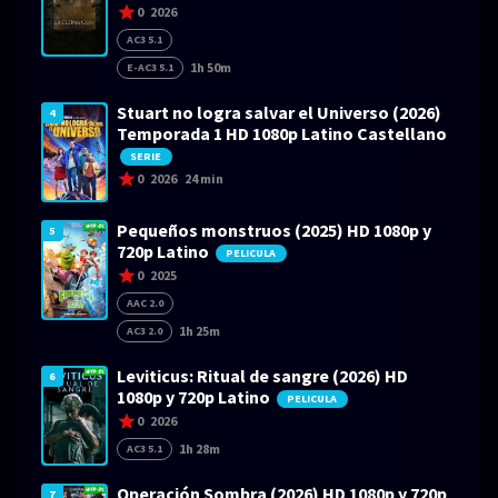
0
2026
AC3 5.1
1h 50m
E-AC3 5.1
Stuart no logra salvar el Universo (2026)
4
Temporada 1 HD 1080p Latino Castellano
SERIE
0
2026
24 min
Pequeños monstruos (2025) HD 1080p y
5
720p Latino
PELICULA
0
2025
AAC 2.0
1h 25m
AC3 2.0
Leviticus: Ritual de sangre (2026) HD
6
1080p y 720p Latino
PELICULA
0
2026
1h 28m
AC3 5.1
Operación Sombra (2026) HD 1080p y 720p
7