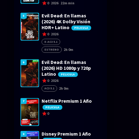
0
2026
22m min
Evil Dead: En llamas
5
(2026) 4K Dolby Visión
HDR+ Latino
PELICULA
0
2026
E-AC3 5.1
2h 0m
ESTRENO
Evil Dead: En llamas
6
(2026) HD 1080p y 720p
Latino
PELICULA
0
2026
2h 0m
AC3 5.1
Netflix Premium 1 Año
7
PELICULA
0
Disney Premium 1 Año
8