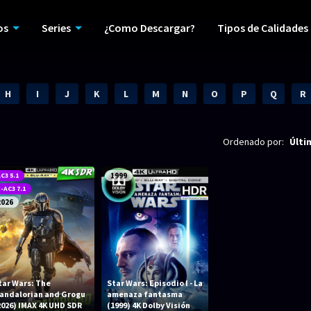
os
Series
¿Como Descargar?
Tipos de Calidades
H
I
J
K
L
M
N
O
P
Q
R
Ordenado por:
Últi
C3 5.1
1999
-AC3 7.1
2026
tar Wars: The
Star Wars: Episodio I - La
andalorian and Grogu
amenaza fantasma
2026) IMAX 4K UHD SDR
(1999) 4K Dolby Visión