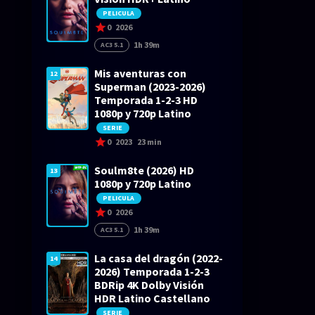
PELICULA
0
2026
1h 39m
AC3 5.1
Mis aventuras con
12
Superman (2023-2026)
Temporada 1-2-3 HD
1080p y 720p Latino
SERIE
0
2023
23 min
Soulm8te (2026) HD
13
1080p y 720p Latino
PELICULA
0
2026
1h 39m
AC3 5.1
La casa del dragón (2022-
14
2026) Temporada 1-2-3
BDRip 4K Dolby Visión
HDR Latino Castellano
SERIE