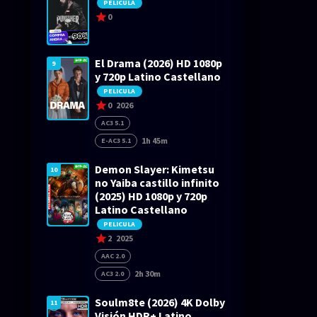
PELICULA
0
El Drama (2026) HD 1080p
9
y 720p Latino Castellano
PELICULA
0
2026
AC3 5.1
1h 45m
E-AC3 5.1
Demon Slayer: Kimetsu
10
no Yaiba castillo infinito
(2025) HD 1080p y 720p
Latino Castellano
PELICULA
2
2025
AAC 2.0
2h 30m
AC3 2.0
Soulm8te (2026) 4K Dolby
11
Visión HDR+ Latino