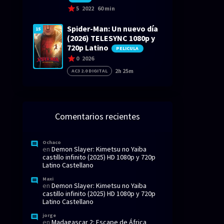
5
2022
60 min
Spider-Man: Un nuevo día
15
(2026) TELESYNC 1080p y
720p Latino
PELICULA
0
2026
2h 25m
AC3 2.0 DIGITAL
Comentarios recientes
Ochaco
en
Demon Slayer: Kimetsu no Yaiba
castillo infinito (2025) HD 1080p y 720p
Latino Castellano
Maxi
en
Demon Slayer: Kimetsu no Yaiba
castillo infinito (2025) HD 1080p y 720p
Latino Castellano
jorge
en
Madagascar 2: Escape de África