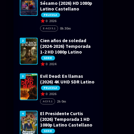
Sésamo (2026) HD 1080p
Latino Castellano
PELICULA
0
2026
0h 30m
E-AC3 5.1
Cien años de soledad
2
(2024-2026) Temporada
1-2 HD 1080p Latino
SERIE
0
2024
Evil Dead: En llamas
3
(2026) 4K UHD SDR Latino
PELICULA
0
2026
2h 0m
AC3 5.1
El Presidente Curtis
4
(2026) Temporada 1 HD
1080p Latino Castellano
SERIE