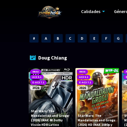
Calidades
Géner
#
A
B
C
D
E
F
G
Doug Chiang
IMAX
IMAX
A
AC3 5.1
AC3 5.1
E
E-AC3 7.1
E-AC3 7.1
2026
2026
Star Wars: The
Mandalorian and Grogu
Star Wars: The
S
(2026) IMAX 4K Dolby
Mandalorian and Grogu
M
Visión HDR Latino
(2026) HD IMAX 1080p y
(