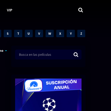
VIP
S
T
U
V
W
X
Y
Z
mo