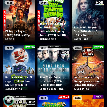
2025
2024
El día que la Tierra
explotó: Una
Star Wars: Rogue
El Rey de Reyes
película de Looney
One (2016) 4K UHD
(2025) 1080p y 720p
Tunes (2024) Full HD
HDR Latino
Latino
1080p Latino
Castellano
2024
2013
2024
Padre de familia: El
Star Trek: En la
Loud House: No hay
regalo del hombre
oscuridad (2013)
tiempo para espiar
blanco (2024) HD
IMAX 4K UHD HDR
(2024) HD 1080p y
1080p Latino
Latino Castellano
720p Latino
2015
2016
2016