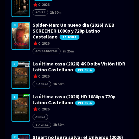
0
2026
1h 50m
AC3 5.1
Spider-Man: Un nuevo día (2026) WEB
4
SCREENER 1080p y 720p Latino
Castellano
PELICULA
0
2026
2h 25m
AC3 2.0 DIGITAL
La última casa (2026) 4K Dolby Visión HDR
5
Latino Castellano
PELICULA
0
2026
1h 50m
E-AC3 5.1
La última casa (2026) HD 1080p y 720p
6
Latino Castellano
PELICULA
0
2026
AC3 5.1
1h 50m
E-AC3 5.1
Stuart no logra salvar el Universo (2026)
7