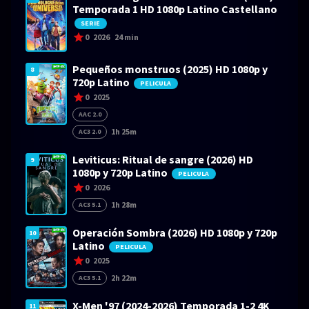
Temporada 1 HD 1080p Latino Castellano
SERIE
0
2026
24 min
Pequeños monstruos (2025) HD 1080p y
8
720p Latino
PELICULA
0
2025
AAC 2.0
1h 25m
AC3 2.0
Leviticus: Ritual de sangre (2026) HD
9
1080p y 720p Latino
PELICULA
0
2026
1h 28m
AC3 5.1
Operación Sombra (2026) HD 1080p y 720p
10
Latino
PELICULA
0
2025
2h 22m
AC3 5.1
X-Men '97 (2024-2026) Temporada 1-2 4K
11