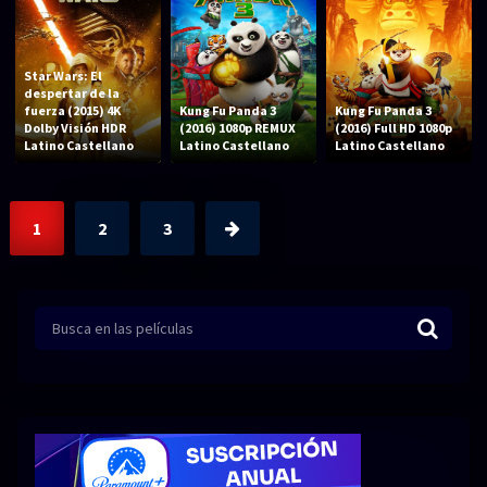
Star Wars: El
despertar de la
fuerza (2015) 4K
Kung Fu Panda 3
Kung Fu Panda 3
Dolby Visión HDR
(2016) 1080p REMUX
(2016) Full HD 1080p
Latino Castellano
Latino Castellano
Latino Castellano
1
2
3