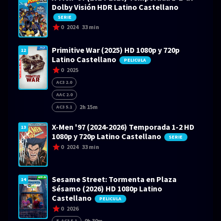
Dolby Visión HDR Latino Castellano
SERIE
0
2024
33 min
Primitive War (2025) HD 1080p y 720p
12
Latino Castellano
PELICULA
0
2025
AC3 2.0
AAC 2.0
2h 15m
AC3 5.1
X-Men '97 (2024-2026) Temporada 1-2 HD
13
1080p y 720p Latino Castellano
SERIE
0
2024
33 min
Sesame Street: Tormenta en Plaza
14
Sésamo (2026) HD 1080p Latino
Castellano
PELICULA
0
2026
0h 30m
E-AC3 5.1