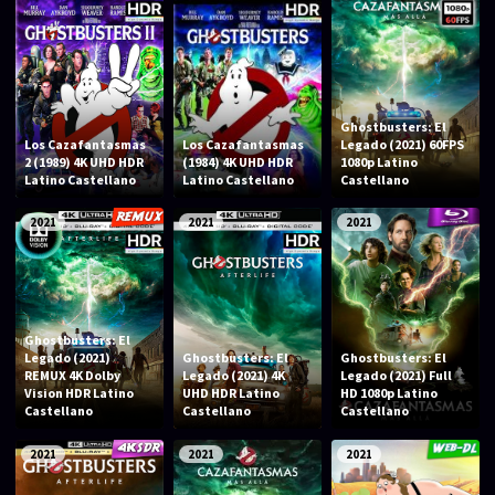
Ghostbusters: El
Los Cazafantasmas
Los Cazafantasmas
Legado (2021) 60FPS
2 (1989) 4K UHD HDR
(1984) 4K UHD HDR
1080p Latino
Latino Castellano
Latino Castellano
Castellano
2021
2021
2021
Ghostbusters: El
Legado (2021)
Ghostbusters: El
Ghostbusters: El
REMUX 4K Dolby
Legado (2021) 4K
Legado (2021) Full
Vision HDR Latino
UHD HDR Latino
HD 1080p Latino
Castellano
Castellano
Castellano
2021
2021
2021