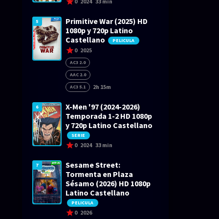
0
2024
33 min
Primitive War (2025) HD
5
1080p y 720p Latino
Castellano
PELICULA
0
2025
AC3 2.0
AAC 2.0
2h 15m
AC3 5.1
X-Men '97 (2024-2026)
6
Temporada 1-2 HD 1080p
y 720p Latino Castellano
SERIE
0
2024
33 min
Sesame Street:
7
Tormenta en Plaza
Sésamo (2026) HD 1080p
Latino Castellano
PELICULA
0
2026