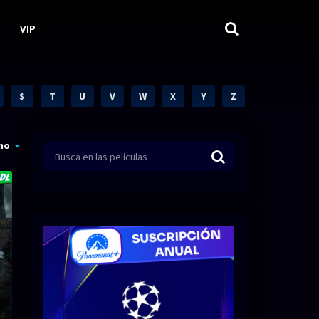
VIP
S
T
U
V
W
X
Y
Z
mo