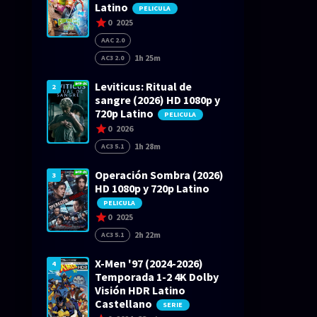
Latino
PELICULA
0
2025
AAC 2.0
1h 25m
AC3 2.0
Leviticus: Ritual de
2
sangre (2026) HD 1080p y
720p Latino
PELICULA
0
2026
1h 28m
AC3 5.1
Operación Sombra (2026)
3
HD 1080p y 720p Latino
PELICULA
0
2025
2h 22m
AC3 5.1
X-Men '97 (2024-2026)
4
Temporada 1-2 4K Dolby
Visión HDR Latino
Castellano
SERIE