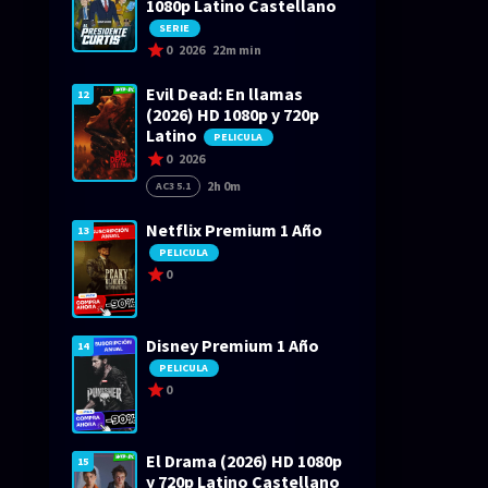
1080p Latino Castellano
SERIE
0
2026
22m min
Evil Dead: En llamas
12
(2026) HD 1080p y 720p
Latino
PELICULA
0
2026
2h 0m
AC3 5.1
Netflix Premium 1 Año
13
PELICULA
0
Disney Premium 1 Año
14
PELICULA
0
El Drama (2026) HD 1080p
15
y 720p Latino Castellano