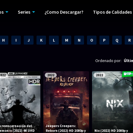
os
Series
¿Como Descargar?
Tipos de Calidades
H
I
J
K
L
M
N
O
P
Q
R
Ordenado por:
Últi
2022
2022
2022
a reencarnación del
Jeepers Creepers:
emonio (2022) 4K UHD
Reborn (2022) HD 1080p y
Nix (2022) HD 1080p y