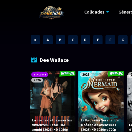
Calidades
Géner
#
A
B
C
D
E
F
G
Dee Wallace
E-AC3 5.1
2023
2026
La noche de los muertos
La Pequeña Serena: Un
vivientes. Estallido
Océano de Aventuras
L
zombi (2026) HD 1080p
(2023) HD 1080p y 720p
d