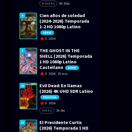
0h 30m
E-AC3 5.1
Cien años de soledad
8
(2024-2026) Temporada
1-2 HD 1080p Latino
SERIE
0
2024
THE GHOST IN THE
9
SHELL (2026) Temporada
1 HD 1080p Latino
Castellano
SERIE
0
2026
25 min
Evil Dead: En llamas
10
(2026) 4K UHD SDR Latino
PELICULA
0
2026
2h 0m
AC3 5.1
El Presidente Curtis
11
(2026) Temporada 1 HD