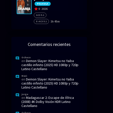
PELICULA
0
2026
AC3 5.1
1h 45m
E-AC3 5.1
Comentarios recientes
Ochaco
en
Demon Slayer: Kimetsu no Yaiba
castillo infinito (2025) HD 1080p y 720p
Latino Castellano
Maxi
en
Demon Slayer: Kimetsu no Yaiba
castillo infinito (2025) HD 1080p y 720p
Latino Castellano
jorge
en
Madagascar 2: Escape de África
(2008) 4K Dolby Visión HDR Latino
Castellano
Ochaco