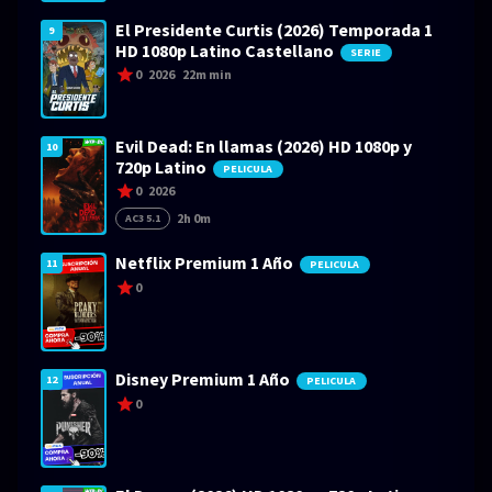
El Presidente Curtis (2026) Temporada 1
9
HD 1080p Latino Castellano
SERIE
0
2026
22m min
Evil Dead: En llamas (2026) HD 1080p y
10
720p Latino
PELICULA
0
2026
2h 0m
AC3 5.1
Netflix Premium 1 Año
11
PELICULA
0
Disney Premium 1 Año
12
PELICULA
0