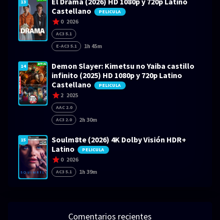
El Drama (2026) HD 1080p y 720p Latino
13
Castellano
PELICULA
0
2026
AC3 5.1
1h 45m
E-AC3 5.1
Demon Slayer: Kimetsu no Yaiba castillo
14
infinito (2025) HD 1080p y 720p Latino
Castellano
PELICULA
2
2025
AAC 2.0
2h 30m
AC3 2.0
Soulm8te (2026) 4K Dolby Visión HDR+
15
Latino
PELICULA
0
2026
1h 39m
AC3 5.1
Comentarios recientes