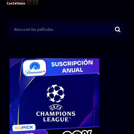
Acción
Animación
Castellano
Aventura
Ciencia ficción
Comedia
Crimen
Terror
Drama
Familia
Suspenso
Fantástico
Romance
Bélico
Thriller
Biográfico
Musical
SERIES
Series 1080p
Series 4K HDR
Series 720p
2160p 4K SDR