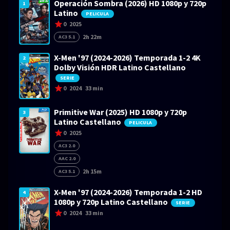
Operación Sombra (2026) HD 1080p y 720p
1
Latino
PELICULA
0
2025
2h 22m
AC3 5.1
X-Men '97 (2024-2026) Temporada 1-2 4K
2
Dolby Visión HDR Latino Castellano
SERIE
0
2024
33 min
Primitive War (2025) HD 1080p y 720p
3
Latino Castellano
PELICULA
0
2025
AC3 2.0
AAC 2.0
2h 15m
AC3 5.1
X-Men '97 (2024-2026) Temporada 1-2 HD
4
1080p y 720p Latino Castellano
SERIE
0
2024
33 min