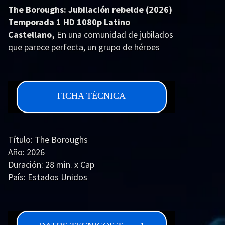
Acción
Animación
The Boroughs: Jubilación rebelde (2026)
Temporada 1 HD 1080p Latino
Aventura
Ciencia ficción
Castellano,
En una comunidad de jubilados
Comedia
Crimen
que parece perfecta, un grupo de héroes
poco convencionales deben evitar que una
Terror
Drama
amenaza de otro mundo les robe lo único
Familia
Suspenso
que no tienen: tiempo..
FICHA TÉCNICA
Fantástico
Romance
Bélico
Thriller
Título: The Boroughs
Biográfico
Musical
Año: 2026
Duración: 28 min. x Cap
SERIES
País: Estados Unidos
Guion: Jeffrey Addiss, Will Matthews
Series 1080p
Series 4K HDR
Música: John Paesano
Series 720p
2160p 4K SDR
Fotografía: Michelle Lawler, Matthew