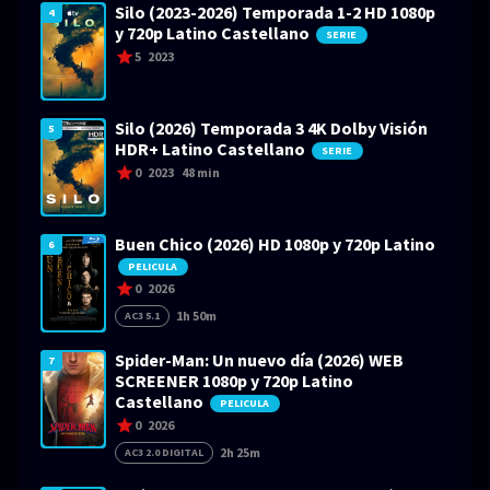
Silo (2023-2026) Temporada 1-2 HD 1080p
4
y 720p Latino Castellano
SERIE
5
2023
Silo (2026) Temporada 3 4K Dolby Visión
5
HDR+ Latino Castellano
SERIE
0
2023
48 min
Buen Chico (2026) HD 1080p y 720p Latino
6
PELICULA
0
2026
1h 50m
AC3 5.1
Spider-Man: Un nuevo día (2026) WEB
7
SCREENER 1080p y 720p Latino
Castellano
PELICULA
0
2026
2h 25m
AC3 2.0 DIGITAL