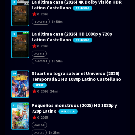
La última casa (2026) 4K Dolby Visión HDR
8
Latino Castellano
PELICULA
0
2026
1h 50m
E-AC3 5.1
La última casa (2026) HD 1080p y 720p
9
Latino Castellano
PELICULA
0
2026
AC3 5.1
1h 50m
E-AC3 5.1
Stuart no logra salvar el Universo (2026)
10
Temporada 1 HD 1080p Latino Castellano
SERIE
0
2026
24 min
Pequeños monstruos (2025) HD 1080p y
11
720p Latino
PELICULA
0
2025
AAC 2.0
1h 25m
AC3 2.0