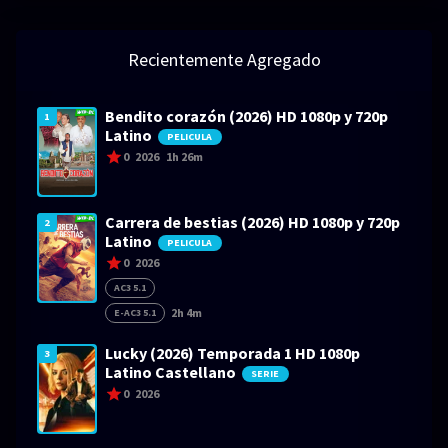
Recientemente Agregado
Bendito corazón (2026) HD 1080p y 720p
1
Latino
PELICULA
0
2026
1h 26m
Carrera de bestias (2026) HD 1080p y 720p
2
Latino
PELICULA
0
2026
AC3 5.1
2h 4m
E-AC3 5.1
Lucky (2026) Temporada 1 HD 1080p
3
Latino Castellano
SERIE
0
2026