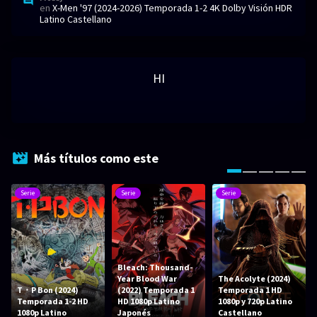
en
X-Men '97 (2024-2026) Temporada 1-2 4K Dolby Visión HDR
Latino Castellano
HI
Más títulos como este
Serie
Serie
Serie
Bleach: Thousand-
Year Blood War
The Acolyte (2024)
T・P Bon (2024)
(2022) Temporada 1
Temporada 1 HD
Temporada 1-2 HD
HD 1080p Latino
1080p y 720p Latino
1080p Latino
Japonés
Castellano