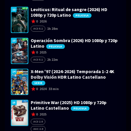
Leviticus: Ritual de sangre (2026) HD
12
1080p y 720p Latino
PELICULA
0
2026
1h 28m
AC3 5.1
Operación Sombra (2026) HD 1080p y 720p
13
Latino
PELICULA
0
2025
2h 22m
AC3 5.1
X-Men '97 (2024-2026) Temporada 1-2 4K
14
Dolby Visión HDR Latino Castellano
SERIE
0
2024
33 min
Primitive War (2025) HD 1080p y 720p
15
Latino Castellano
PELICULA
0
2025
AC3 2.0
AAC 2.0