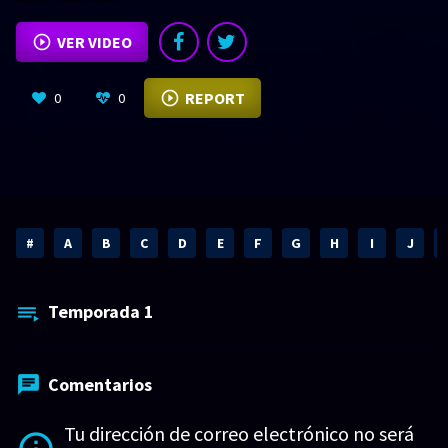
VER VIDEO
REPORT
0
0
#
A
B
C
D
E
F
G
H
I
J
Temporada
1
Comentarios
Tu dirección de correo electrónico no será