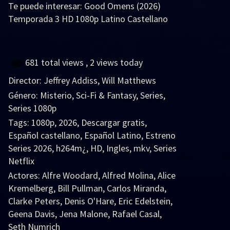
Te puede interesar:
Good Omens (2026)
Temporada 3 HD 1080p Latino Castellano
681 total views
, 2 views today
Director:
Jeffrey Addiss
,
Will Matthews
Género:
Misterio
,
Sci-Fi & Fantasy
,
Series
,
Series 1080p
Tags:
1080p
,
2026
,
Descargar gratis
,
Español castellano
,
Español Latino
,
Estreno
Series 2026
,
h264m¿
,
HD
,
Ingles
,
mkv
,
Series
Netflix
Actores:
Alfre Woodard
,
Alfred Molina
,
Alice
Kremelberg
,
Bill Pullman
,
Carlos Miranda
,
Clarke Peters
,
Denis O'Hare
,
Eric Edelstein
,
Geena Davis
,
Jena Malone
,
Rafael Casal
,
Seth Numrich