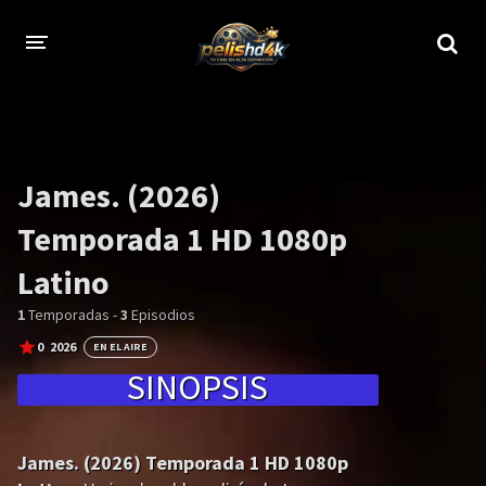
CALIDADES
1080p
1080p Full HD
James. (2026)
2160p 4K HDR
Dolby Vision
Temporada 1 HD 1080p
2160p REMUX 4K
2160p 4K SDR
Latino
720p
60 FPS
1
Temporadas -
3
Episodios
h265 HEVC
1080p REMUX
0
2026
EN EL AIRE
SINOPSIS
Bluray Completos
GÉNEROS
James. (2026) Temporada 1 HD 1080p