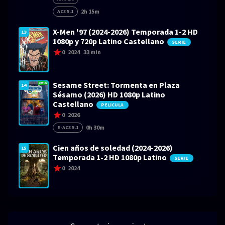
2h 15m
AC3 5.1
X-Men '97 (2024-2026) Temporada 1-2 HD
13
1080p y 720p Latino Castellano
SERIE
0
2024
33 min
Sesame Street: Tormenta en Plaza
14
Sésamo (2026) HD 1080p Latino
Castellano
PELICULA
0
2026
0h 30m
E-AC3 5.1
Cien años de soledad (2024-2026)
15
Temporada 1-2 HD 1080p Latino
SERIE
0
2024