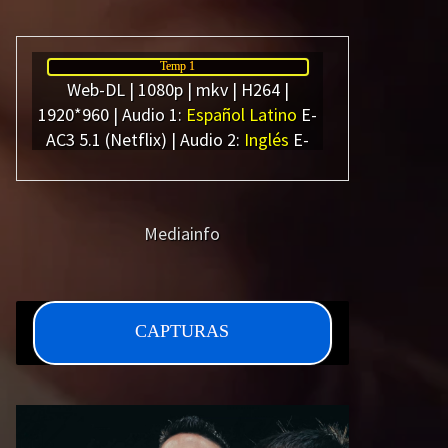
Series 1080p 60 FPS
Netflix
¿COMO DESCARGAR?
Temp 1
Web-DL | 1080p | mkv | H264 |
TIPOS DE CALIDADES
1920*960 | Audio 1:
Español Latino
E-
AC3 5.1 (Netflix) | Audio 2:
Inglés
E-
VIP
AC3 5.1 (Netflix) | Subtítulos: Español
Latino/Inglés (SRT) Español Forzados
(SRT)
Mediainfo
Peso: 2.21 GB xCap Aprx (4/4 Capítulos
Disponibles )
CAPTURAS