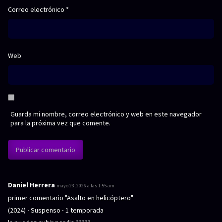
Correo electrónico
*
Web
Guarda mi nombre, correo electrónico y web en este navegador
para la próxima vez que comente.
Daniel Herrera
d
mayo 23, 2026 a las 1:55 am
i
primer comentario "Asalto en helicóptero"
c
(2024) ‧ Suspenso ‧ 1 temporada
e