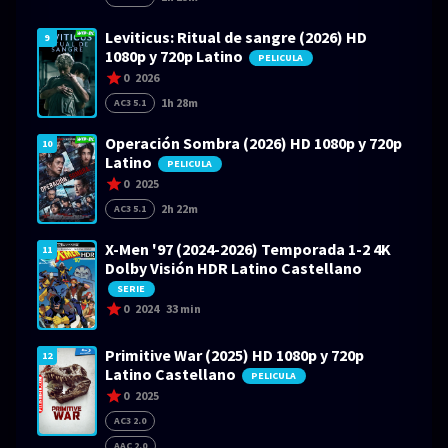
Leviticus: Ritual de sangre (2026) HD
9
1080p y 720p Latino
PELICULA
0
2026
1h 28m
AC3 5.1
Operación Sombra (2026) HD 1080p y 720p
10
Latino
PELICULA
0
2025
2h 22m
AC3 5.1
X-Men '97 (2024-2026) Temporada 1-2 4K
11
Dolby Visión HDR Latino Castellano
SERIE
0
2024
33 min
Primitive War (2025) HD 1080p y 720p
12
Latino Castellano
PELICULA
0
2025
AC3 2.0
AAC 2.0