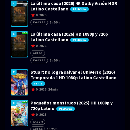
La última casa (2026) 4K Dolby Visión HDR
5
Latino Castellano
PELICULA
0
2026
1h 50m
E-AC3 5.1
La última casa (2026) HD 1080p y 720p
6
Latino Castellano
PELICULA
0
2026
AC3 5.1
1h 50m
E-AC3 5.1
Stuart no logra salvar el Universo (2026)
7
Temporada 1 HD 1080p Latino Castellano
SERIE
0
2026
24 min
Pequeños monstruos (2025) HD 1080p y
8
720p Latino
PELICULA
0
2025
AAC 2.0
1h 25m
AC3 2.0