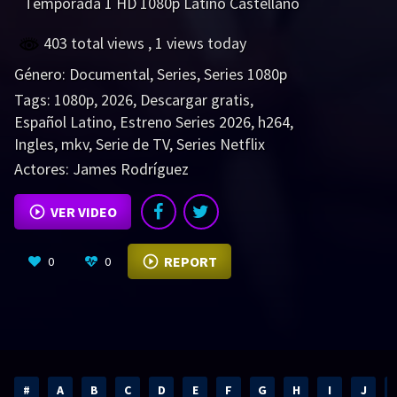
Temporada 1 HD 1080p Latino Castellano
403 total views
, 1 views today
Género:
Documental
,
Series
,
Series 1080p
Tags:
1080p
,
2026
,
Descargar gratis
,
Español Latino
,
Estreno Series 2026
,
h264
,
Ingles
,
mkv
,
Serie de TV
,
Series Netflix
Actores:
James Rodríguez
VER VIDEO
REPORT
0
0
#
A
B
C
D
E
F
G
H
I
J