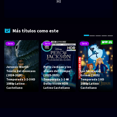
HI
Más títulos como este
Serie
Serie
Serie
Jurassic World:
Percy Jackson y los
Teoría del dinocaos
dioses del Olimpo
Las hermanas
(2024-2025)
(2023-2025)
Grimm (2025)
Temporada 1-2-3 HD
Temporada 1-2 4K
Temporada 1 HD
1080p Latino
Dolby Visión HDR
1080p Latino
Castellano
Latino Castellano
Castellano