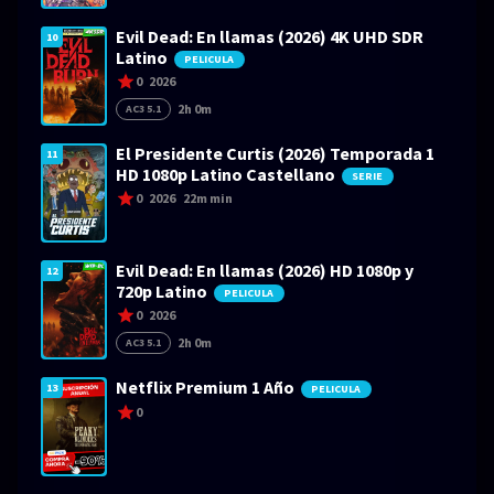
Evil Dead: En llamas (2026) 4K UHD SDR
10
Latino
PELICULA
0
2026
2h 0m
AC3 5.1
El Presidente Curtis (2026) Temporada 1
11
HD 1080p Latino Castellano
SERIE
0
2026
22m min
Evil Dead: En llamas (2026) HD 1080p y
12
720p Latino
PELICULA
0
2026
2h 0m
AC3 5.1
Netflix Premium 1 Año
13
PELICULA
0