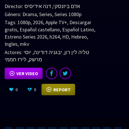
Director:
דנה אידיסיס
,
אדם ביזנסקי
Género:
Drama
,
Series
,
Series 1080p
Tags:
1080p
,
2026
,
Apple TV+
,
Descargar
gratis
,
Español castellano
,
Español Latino
,
Estreno Series 2026
,
h264
,
HD
,
Hebreo
,
Ingles
,
mkv
Actores:
יוסי
,
יבגניה דודינה
,
טליה לין רון
לירז חממי
,
מרשק
VER VIDEO
REPORT
0
0