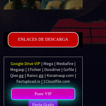
ENLACES DE DESCARGA
Google Drive VIP
| Mega | Mediafire |
Megaup | 1Fichier | Doodrive | Gofile |
Qiwi.gg | Ranoz.gg | Koramaup.com |
Fastupload.io | 1Cloudfile.com
Paste VIP
Paste Gratis