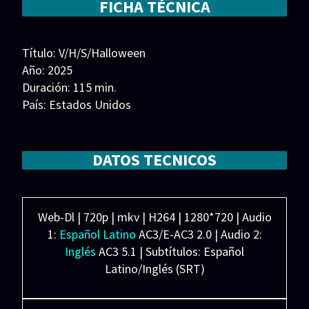
FICHA TÉCNICA
Series 1080p 60 FPS
¿COMO DESCARGAR?
Título: V/H/S/Halloween
Año: 2025
TIPOS DE CALIDADES
Duración: 115 min.
VIP
País: Estados Unidos
Guion: R.H. Norman, Micheline Pitt
Música: Ilsik Byun
Fotografía:
DATOS TECNICOS
Reparto: Lawson Greyson, Jenna Hogan, Riley
Nottingham, Jake Ellsworth
Productora: Shudder, Cinepocalypse Productions
Web-Dl | 720p | mkv | H264 | 1280*720 | Audio
1:
Español Latino
AC3/E-AC3 2.0 | Audio 2:
Inglés
AC3 5.1 | Subtítulos: Español
Latino/Inglés (SRT)
Peso: 1.84 GB