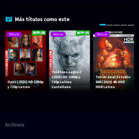
Más títulos como este
Pelicula
Pelicula
Pelicula
Teléfono negro 2
(2025) HD 1080p y
Terror en el Estudio
Opus (2025) HD 1080p
720p Latino
666 (2022) 4K UHD
y 720p Latino
Castellano
HDR Latino
Archivos