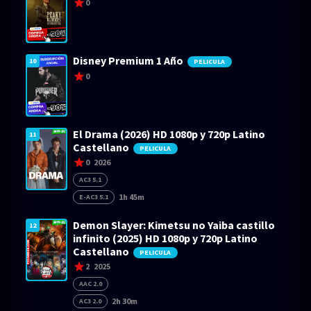
0
Disney Premium 1 Año
10
PELICULA
0
El Drama (2026) HD 1080p y 720p Latino
11
Castellano
PELICULA
0
2026
AC3 5.1
1h 45m
E-AC3 5.1
Demon Slayer: Kimetsu no Yaiba castillo
12
infinito (2025) HD 1080p y 720p Latino
Castellano
PELICULA
2
2025
AAC 2.0
2h 30m
AC3 2.0