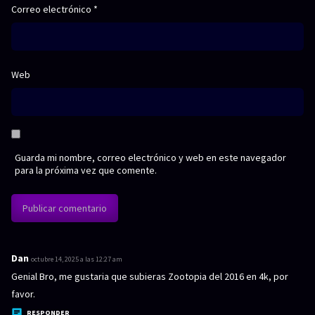
Correo electrónico
*
Web
Guarda mi nombre, correo electrónico y web en este navegador
para la próxima vez que comente.
Dan
d
octubre 14, 2025 a las 12:27 am
i
Genial Bro, me gustaria que subieras Zootopia del 2016 en 4k, por
c
favor.
e
RESPONDER