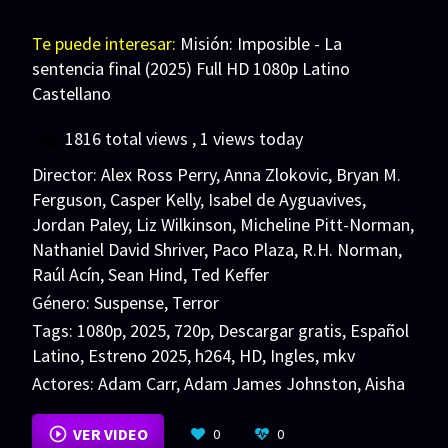
Te puede interesar:
Misión: Imposible - La
sentencia final (2025) Full HD 1080p Latino
Castellano
1816 total views
, 1 views today
Director:
Alex Ross Perry
,
Anna Zlokovic
,
Bryan M.
Ferguson
,
Casper Kelly
,
Isabel de Ayguavives
,
Jordan Paley
,
Liz Wilkinson
,
Micheline Pitt-Norman
,
Nathaniel David Shriver
,
Paco Plaza
,
R.H. Norman
,
Raúl Acín
,
Sean Hind
,
Ted Keffer
Género:
Suspense
,
Terror
Tags:
1080p
,
2025
,
720p
,
Descargar gratis
,
Español
Latino
,
Estreno 2025
,
h264
,
HD
,
Ingles
,
mkv
Actores:
Adam Carr
,
Adam James Johnston
,
Aisha
Lawal
VER MÁS
VER VIDEO
0
0