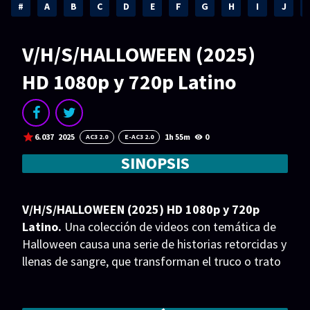
Acción
Animación
#
A
B
C
D
E
F
G
H
I
J
Aventura
Ciencia ficción
V/H/S/HALLOWEEN (2025)
Comedia
Crimen
HD 1080p y 720p Latino
Terror
Drama
Familia
Suspenso
6.037
2025
1h 55m
0
AC3 2.0
E-AC3 2.0
Fantástico
Romance
SINOPSIS
Bélico
Thriller
Biográfico
Musical
V/H/S/HALLOWEEN (2025) HD 1080p y 720p
Latino.
Una colección de videos con temática de
SERIES
Halloween causa una serie de historias retorcidas y
llenas de sangre, que transforman el truco o trato
Series 1080p
Series 4K HDR
en una lucha por la supervivencia.
Series 720p
2160p 4K SDR