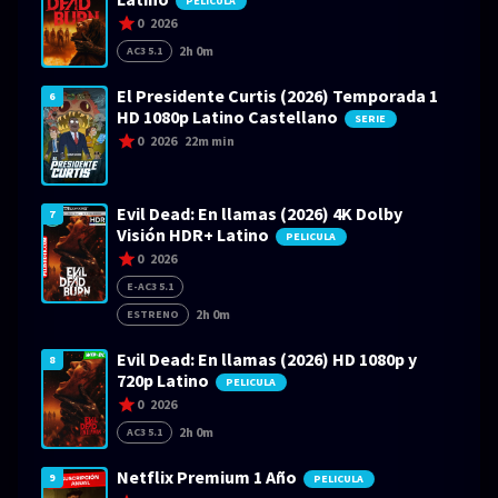
PELICULA
0
2026
2h 0m
AC3 5.1
El Presidente Curtis (2026) Temporada 1
6
HD 1080p Latino Castellano
SERIE
0
2026
22m min
Evil Dead: En llamas (2026) 4K Dolby
7
Visión HDR+ Latino
PELICULA
0
2026
E-AC3 5.1
2h 0m
ESTRENO
Evil Dead: En llamas (2026) HD 1080p y
8
720p Latino
PELICULA
0
2026
2h 0m
AC3 5.1
Netflix Premium 1 Año
9
PELICULA