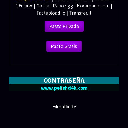
1Fichier | Gofile | Ranoz.gg | Koramaup.com |
Fastupload.io | Transfer.it
Paste Privado
Paste Gratis
CONTRASEÑA
www.pelishd4k.com
Filmaffinity