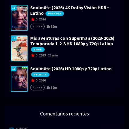
Soulm8te (2026) 4K Dolby Visión HDR+
13
Latino
PELICULA
0
2026
1h 39m
AC3 5.1
Mis aventuras con Superman (2023-2026)
14
Temporada 1-2-3 HD 1080p y 720p Latino
SERIE
0
2023
23 min
Soulm8te (2026) HD 1080p y 720p Latino
15
PELICULA
0
2026
1h 39m
AC3 5.1
Comentarios recientes
Ochaco