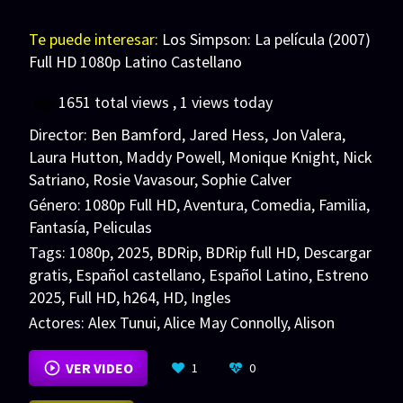
Te puede interesar:
Los Simpson: La película (2007)
Full HD 1080p Latino Castellano
1651 total views
, 1 views today
Director:
Ben Bamford
,
Jared Hess
,
Jon Valera
,
Laura Hutton
,
Maddy Powell
,
Monique Knight
,
Nick
Satriano
,
Rosie Vavasour
,
Sophie Calver
Género:
1080p Full HD
,
Aventura
,
Comedia
,
Familia
,
Fantasía
,
Peliculas
Tags:
1080p
,
2025
,
BDRip
,
BDRip full HD
,
Descargar
gratis
,
Español castellano
,
Español Latino
,
Estreno
2025
,
Full HD
,
h264
,
HD
,
Ingles
Actores:
Alex Tunui
,
Alice May Connolly
,
Alison
Quigan
VER MÁS
VER VIDEO
1
0