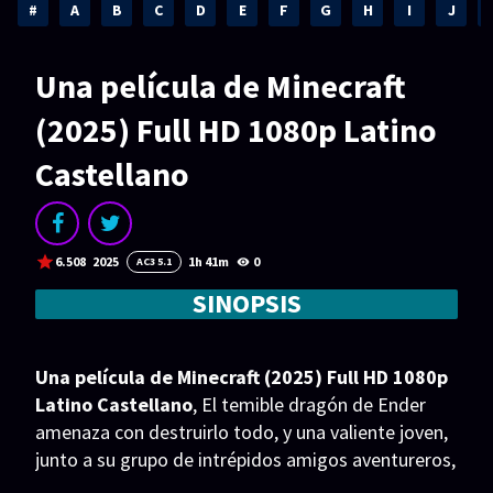
Acción
Animación
#
A
B
C
D
E
F
G
H
I
J
Aventura
Ciencia ficción
Una película de Minecraft
Comedia
Crimen
(2025) Full HD 1080p Latino
Terror
Drama
Castellano
Familia
Suspenso
Fantástico
Romance
6.508
2025
1h 41m
0
AC3 5.1
Bélico
Thriller
SINOPSIS
Biográfico
Musical
SERIES
Una película de Minecraft (2025) Full HD 1080p
Latino Castellano
, El temible dragón de Ender
Series 1080p
Series 4K HDR
amenaza con destruirlo todo, y una valiente joven,
junto a su grupo de intrépidos amigos aventureros,
Series 720p
2160p 4K SDR
se embarca en una misión desesperada para salvar