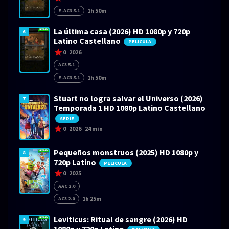
1h 50m
E-AC3 5.1
La última casa (2026) HD 1080p y 720p
6
Latino Castellano
PELICULA
0
2026
AC3 5.1
1h 50m
E-AC3 5.1
Stuart no logra salvar el Universo (2026)
7
Temporada 1 HD 1080p Latino Castellano
SERIE
0
2026
24 min
Pequeños monstruos (2025) HD 1080p y
8
720p Latino
PELICULA
0
2025
AAC 2.0
1h 25m
AC3 2.0
Leviticus: Ritual de sangre (2026) HD
9