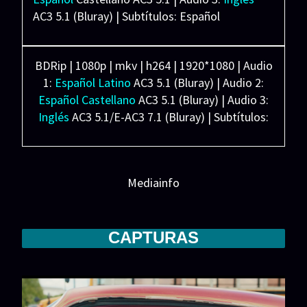
Legendary Pictures, On The Roam. Distribuidora:
AC3 5.1 (Bluray) | Subtítulos: Español
Warner Bros.
Latino/Castellano/Inglés (SRT)(PGS) Español
Forzados (SRT)(PGS)
BDRip | 1080p | mkv | h264 | 1920*1080 | Audio
Ligera: 4.19 GB
1:
Español Latino
AC3 5.1 (Bluray) | Audio 2:
Español Castellano
AC3 5.1 (Bluray) | Audio 3:
Inglés
AC3 5.1/E-AC3 7.1 (Bluray) | Subtítulos:
Español Latino/Castellano/Inglés (SRT)(PGS)
Español Forzados (SRT)(PGS)
Pesada: 7.41 GB
Mediainfo
CAPTURAS