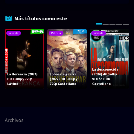
Más títulos como este
Pelicula
Pelicula
Pelicula
La desconocida
La Herencia (2024)
Lobos de guerra
(2026) 4K Dolby
HD 1080p y 720p
(2022) HD 1080p y
Visión HDR
Latino
720p Castellano
Castellano
Archivos