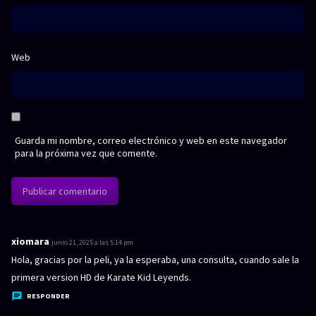
Web
Guarda mi nombre, correo electrónico y web en este navegador
para la próxima vez que comente.
xiomara
d
junio 21, 2025 a las 5:14 pm
i
Hola, gracias por la peli, ya la esperaba, una consulta, cuando sale la
c
primera version HD de Karate Kid Leyends.
e
RESPONDER
: