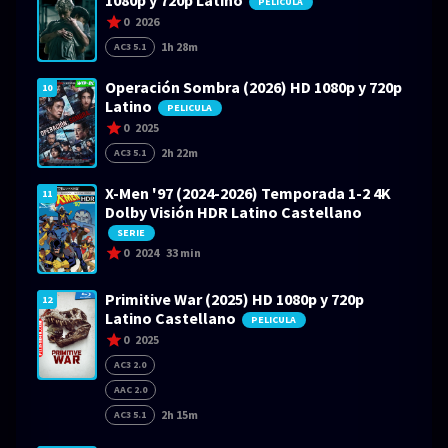
1080p y 720p Latino
PELICULA
0
2026
1h 28m
AC3 5.1
Operación Sombra (2026) HD 1080p y 720p
10
Latino
PELICULA
0
2025
2h 22m
AC3 5.1
X-Men '97 (2024-2026) Temporada 1-2 4K
11
Dolby Visión HDR Latino Castellano
SERIE
0
2024
33 min
Primitive War (2025) HD 1080p y 720p
12
Latino Castellano
PELICULA
0
2025
AC3 2.0
AAC 2.0
2h 15m
AC3 5.1