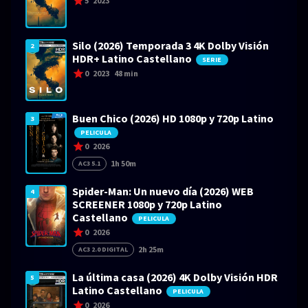
5
2023
Silo (2026) Temporada 3 4K Dolby Visión
2
HDR+ Latino Castellano
SERIE
0
2023
48 min
Buen Chico (2026) HD 1080p y 720p Latino
3
PELICULA
0
2026
1h 50m
AC3 5.1
Spider-Man: Un nuevo día (2026) WEB
4
SCREENER 1080p y 720p Latino
Castellano
PELICULA
0
2026
2h 25m
AC3 2.0 DIGITAL
La última casa (2026) 4K Dolby Visión HDR
5
Latino Castellano
PELICULA
0
2026