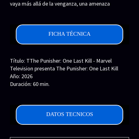
vaya más allá de la venganza, una amenaza
Series 1080p 60 FPS
inesperada lo obliga a volver al combate.
¿COMO DESCARGAR?
TIPOS DE CALIDADES
FICHA TÉCNICA
VIP
Título: TThe Punisher: One Last Kill - Marvel
Television presenta The Punisher: One Last Kill
Año: 2026
Duración: 60 min.
País: Estados Unidos
Guion: Jon Bernthal, Reinaldo Marcus Green
Música: Daniel Pemberton
DATOS TECNICOS
Fotografía: Robert Elswit
Reparto: Jon Bernthal, Jason R. Moore, Roe
Rancell, Mila Jaymes, Dominick Mancino, Nick
Koumalatsos, Colton Hill, Evelyn O. Vaccaro,