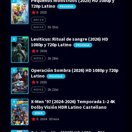
Pequeños monstruos (2025) HD 1080p y
1
720p Latino
PELICULA
0
2025
AAC 2.0
1h 25m
AC3 2.0
Leviticus: Ritual de sangre (2026) HD
2
1080p y 720p Latino
PELICULA
0
2026
1h 28m
AC3 5.1
Operación Sombra (2026) HD 1080p y 720p
3
Latino
PELICULA
0
2025
2h 22m
AC3 5.1
X-Men '97 (2024-2026) Temporada 1-2 4K
4
Dolby Visión HDR Latino Castellano
SERIE
0
2024
33 min