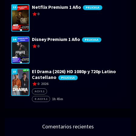
Netflix Premium 1 Año
13
PELICULA
0
Disney Premium 1 Año
14
PELICULA
0
El Drama (2026) HD 1080p y 720p Latino
15
Castellano
PELICULA
0
2026
AC3 5.1
1h 45m
E-AC3 5.1
Comentarios recientes