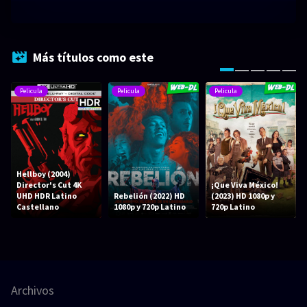
Más títulos como este
Pelicula
Pelicula
Pelicula
Hellboy (2004)
Director's Cut 4K
¡Que Viva México!
UHD HDR Latino
Rebelión (2022) HD
(2023) HD 1080p y
Castellano
1080p y 720p Latino
720p Latino
Archivos