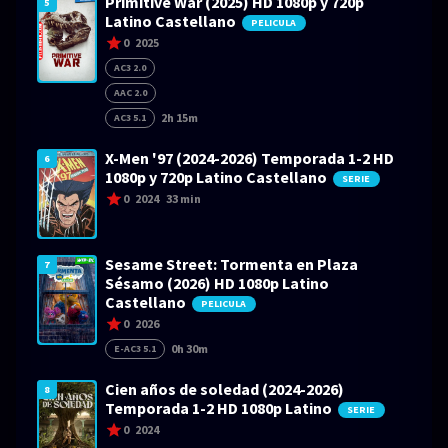
Primitive War (2025) HD 1080p y 720p
5
Latino Castellano
PELICULA
0
2025
AC3 2.0
AAC 2.0
2h 15m
AC3 5.1
X-Men '97 (2024-2026) Temporada 1-2 HD
6
1080p y 720p Latino Castellano
SERIE
0
2024
33 min
Sesame Street: Tormenta en Plaza
7
Sésamo (2026) HD 1080p Latino
Castellano
PELICULA
0
2026
0h 30m
E-AC3 5.1
Cien años de soledad (2024-2026)
8
Temporada 1-2 HD 1080p Latino
SERIE
0
2024