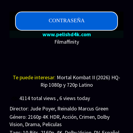
CONTRASEÑA
www.pelishd4k.com
Filmaffinity
Te puede interesar:
Mortal Kombat II (2026) HQ-
Rip 1080p y 720p Latino
4114 total views
, 6 views today
Director:
Jude Poyer
,
Reinaldo Marcus Green
Género:
2160p 4K HDR
,
Acción
,
Crimen
,
Dolby
Vision
,
Drama
,
Peliculas
Tags:
10 Bits
,
2160p
,
4K
,
Dolby Vision
,
DV
,
Español