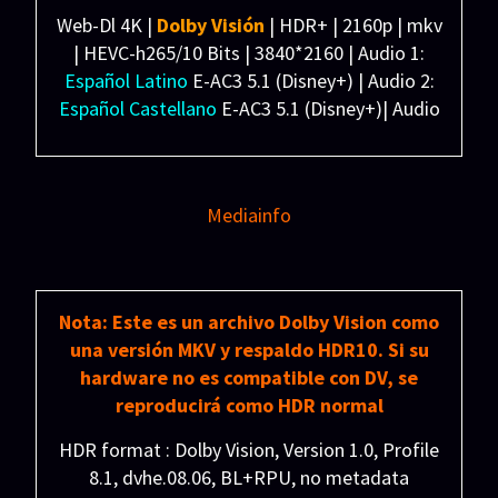
Web-Dl 4K |
Dolby Visión
| HDR+ | 2160p | mkv
Chelsea Brea, Judith Light, Tom Johnson y Jamal
| HEVC-h265/10 Bits | 3840*2160 | Audio 1:
Lloyd Johnson.
Español Latino
E-AC3 5.1 (Disney+) | Audio 2:
Distribuidora: Disney+
Español Castellano
E-AC3 5.1 (Disney+)| Audio
3:
Inglés
E-AC3 5.1 (Disney+) | Subtítulos:
Español Latino/Castellano/Inglés (SRT)
Español forzados (SRT)
Mediainfo
Peso: 5.05 GB
Nota: Este es un archivo Dolby Vision como
una versión MKV y respaldo HDR10. Si su
hardware no es compatible con DV, se
reproducirá como HDR normal
HDR format : Dolby Vision, Version 1.0, Profile
8.1, dvhe.08.06, BL+RPU, no metadata