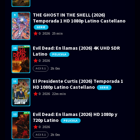
THE GHOST IN THE SHELL (2026)
9
Temporada 1 HD 1080p Latino Castellano
SERIE
0
2026
25 min
Evil Dead: En llamas (2026) 4K UHD SDR
10
Latino
PELICULA
0
2026
2h 0m
AC3 5.1
El Presidente Curtis (2026) Temporada 1
11
HD 1080p Latino Castellano
SERIE
0
2026
22m min
Evil Dead: En llamas (2026) HD 1080p y
12
720p Latino
PELICULA
0
2026
2h 0m
AC3 5.1