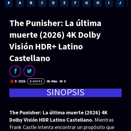
Acción
Animación
#
A
B
C
D
E
F
G
H
I
J
Aventura
Ciencia ficción
The Punisher: La última
Comedia
Crimen
muerte (2026) 4K Dolby
Terror
Drama
Visión HDR+ Latino
Familia
Suspenso
Castellano
Fantástico
Romance
Bélico
Thriller
9
2026
0h 44m
0
E-AC3 5.1
Biográfico
Musical
SINOPSIS
SERIES
Series 1080p
Series 4K HDR
The Punisher: La última muerte (2026) 4K
Dolby Visión HDR Latino Castellano.
Mientras
Series 720p
2160p 4K SDR
Frank Castle intenta encontrar un propósito que