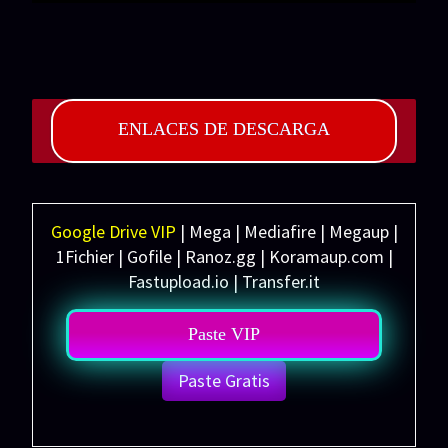
ENLACES DE DESCARGA
Google Drive VIP
| Mega | Mediafire | Megaup |
1Fichier | Gofile | Ranoz.gg | Koramaup.com |
Fastupload.io | Transfer.it
Paste VIP
Paste Gratis