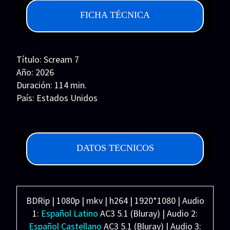
Series 1080p 60 FPS
FICHA TÉCNICA
¿COMO DESCARGAR?
TIPOS DE CALIDADES
Título: Scream 7
Año: 2026
VIP
Duración: 114 min.
País: Estados Unidos
Guion: Kevin Williamson, Guy Busick. Historia:
James Vanderbilt, Guy Busick
Música: Marco Beltrami
DATOS TECNICOS
Fotografía: Ramsey Nickell
Reparto: Neve Campbell, Courteney Cox, Isabel
May, Jasmin Savoy Brown, Mason Gooding, Roger
L. Jackson, Anna Camp, Joel McHale, Celeste
BDRip | 1080p | mkv | h264 | 1920*1080 | Audio
O'Connor, Sam Rechner, Asa Germann, Mckenna
1:
Español Latino
AC3 5.1 (Bluray) | Audio 2:
Grace, Matthew Lillard, Kraig Dane, Ethan Embry,
Español Castellano
AC3 5.1 (Bluray) | Audio 3:
Mark Consuelos, Victor Turpin