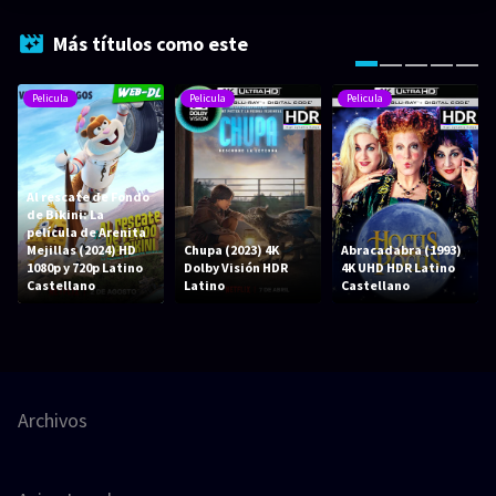
Más títulos como este
Pelicula
Pelicula
Pelicula
Al rescate de Fondo
de Bikini: La
película de Arenita
Mejillas (2024) HD
Chupa (2023) 4K
Abracadabra (1993)
1080p y 720p Latino
Dolby Visión HDR
4K UHD HDR Latino
Castellano
Latino
Castellano
Archivos