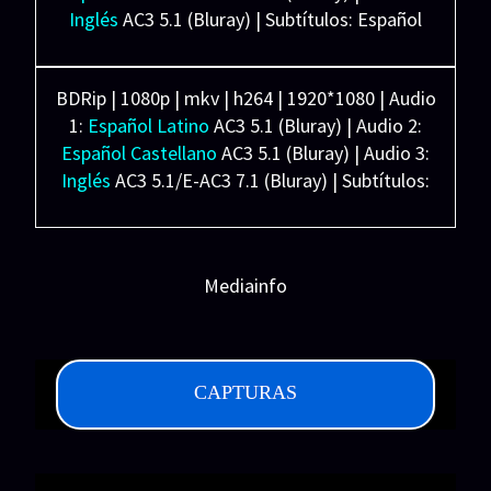
Inglés
AC3 5.1 (Bluray) | Subtítulos: Español
Distribuidora: Paramount Pictures, Spyglass
Latino/Castellano/Inglés (SRT)(PGS) | Español
Entertainment, Project X Entertainment, Radio
Forzados (SRT)(PGS)
Silence, Outerbanks Entertainment. Distribuidora:
BDRip | 1080p | mkv | h264 | 1920*1080 | Audio
Ligera: 4.91 GB
Paramount Pictures
1:
Español Latino
AC3 5.1 (Bluray) | Audio 2:
Español Castellano
AC3 5.1 (Bluray) | Audio 3:
Inglés
AC3 5.1/E-AC3 7.1 (Bluray) | Subtítulos:
Español Latino/Castellano/Inglés (SRT)(PGS) |
Español Forzados (SRT)(PGS)
Pesada: 9.15 GB
Mediainfo
CAPTURAS