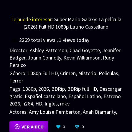
Te puede interesar:
Super Mario Galaxy: La película
(2026) Full HD 1080p Latino Castellano
2269 total views
, 1 views today
Director:
Ashley Patterson
,
Chad Goyette
,
Jennifer
Badger
,
Joann Connolly
,
Kevin Williamson
,
Rudy
Persico
Género:
1080p Full HD
,
Crimen
,
Misterio
,
Peliculas
,
Terror
Tags:
1080p
,
2026
,
BDRip
,
BDRip full HD
,
Descargar
gratis
,
Español castellano
,
Español Latino
,
Estreno
2026
,
h264
,
HD
,
Ingles
,
mkv
Actores:
Amy Louise Pemberton
,
Anah Diamanty
,
Anna Camp
VER MÁS
VER VIDEO
0
0