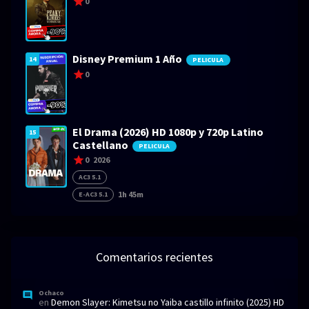
0
Disney Premium 1 Año
14
PELICULA
0
El Drama (2026) HD 1080p y 720p Latino
15
Castellano
PELICULA
0
2026
AC3 5.1
1h 45m
E-AC3 5.1
Comentarios recientes
Ochaco
en
Demon Slayer: Kimetsu no Yaiba castillo infinito (2025) HD