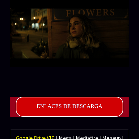
ENLACES DE DESCARGA
Google Drive VIP
| Mega | Mediafire | Megaup |