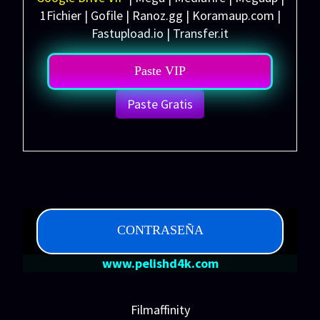
1Fichier | Gofile | Ranoz.gg | Koramaup.com |
Fastupload.io | Transfer.it
Paste VIP
Paste Gratis
CONTRASEÑA
www.pelishd4k.com
Filmaffinity