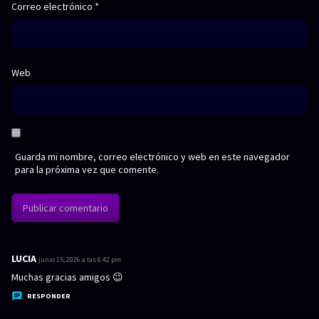
Correo electrónico
*
Web
Guarda mi nombre, correo electrónico y web en este navegador
para la próxima vez que comente.
LUCIA
d
junio 15, 2026 a las 6:42 pm
i
Muchas gracias amigos 😉
c
RESPONDER
e