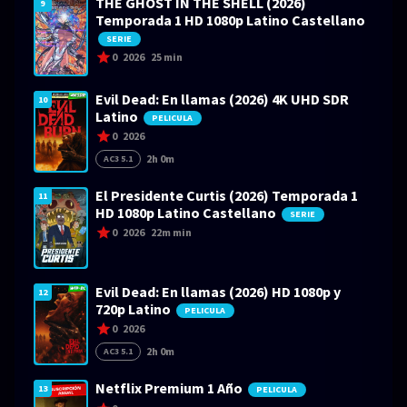
THE GHOST IN THE SHELL (2026)
9
Temporada 1 HD 1080p Latino Castellano
SERIE
0
2026
25 min
Evil Dead: En llamas (2026) 4K UHD SDR
10
Latino
PELICULA
0
2026
2h 0m
AC3 5.1
El Presidente Curtis (2026) Temporada 1
11
HD 1080p Latino Castellano
SERIE
0
2026
22m min
Evil Dead: En llamas (2026) HD 1080p y
12
720p Latino
PELICULA
0
2026
2h 0m
AC3 5.1
Netflix Premium 1 Año
13
PELICULA