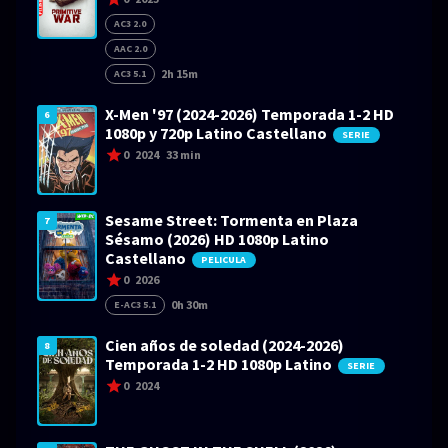
AC3 2.0
AAC 2.0
2h 15m
AC3 5.1
X-Men '97 (2024-2026) Temporada 1-2 HD
6
1080p y 720p Latino Castellano
SERIE
0
2024
33 min
Sesame Street: Tormenta en Plaza
7
Sésamo (2026) HD 1080p Latino
Castellano
PELICULA
0
2026
0h 30m
E-AC3 5.1
Cien años de soledad (2024-2026)
8
Temporada 1-2 HD 1080p Latino
SERIE
0
2024