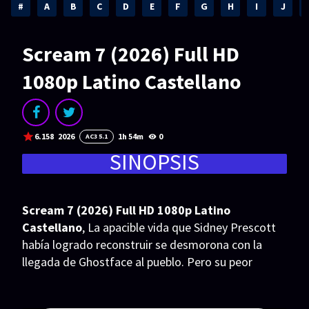
Acción
Animación
#
A
B
C
D
E
F
G
H
I
J
Aventura
Ciencia ficción
Scream 7 (2026) Full HD
Comedia
Crimen
1080p Latino Castellano
Terror
Drama
Familia
Suspenso
6.158
2026
1h 54m
0
AC3 5.1
Fantástico
Romance
SINOPSIS
Bélico
Thriller
Biográfico
Musical
Scream 7 (2026) Full HD 1080p Latino
Castellano
, La apacible vida que Sidney Prescott
SERIES
había logrado reconstruir se desmorona con la
llegada de Ghostface al pueblo. Pero su peor
Series 1080p
Series 4K HDR
pesadilla cobra forma cuando su hija, Tatum, se
Series 720p
2160p 4K SDR
convierte en el nuevo objetivo del asesino.