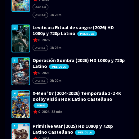
AAC 2.0
1h 25m
AC3 2.0
Leviticus: Ritual de sangre (2026) HD
2
1080p y 720p Latino
PELICULA
0
2026
1h 28m
AC3 5.1
Operación Sombra (2026) HD 1080p y 720p
3
Latino
PELICULA
0
2025
2h 22m
AC3 5.1
X-Men '97 (2024-2026) Temporada 1-2 4K
4
Dolby Visión HDR Latino Castellano
SERIE
0
2024
33 min
Primitive War (2025) HD 1080p y 720p
5
Latino Castellano
PELICULA
0
2025