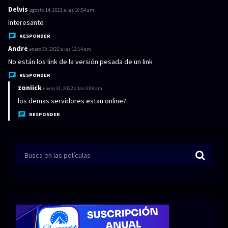
:
Delvis
d
agosto 14, 2021 a las 10:54 am
i
Interesante
c
RESPONDER
e
Andre
d
enero 30, 2022 a las 12:14 am
:
i
No están los link de la versión pesada de un link
c
RESPONDER
e
zoniick
d
enero 31, 2022 a las 3:09 am
:
i
los demas servidores estan online?
c
RESPONDER
e
: