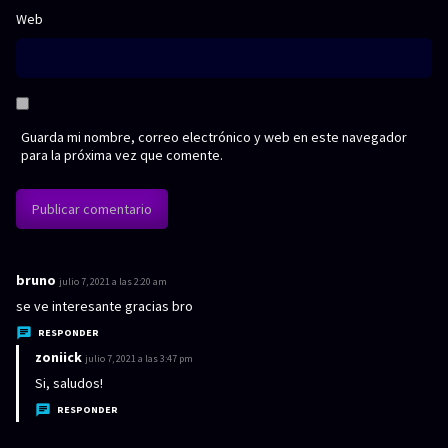
Web
Guarda mi nombre, correo electrónico y web en este navegador
para la próxima vez que comente.
bruno
d
julio 7, 2021 a las 2:20 am
i
se ve interesante gracias bro
c
RESPONDER
e
zoniick
d
julio 7, 2021 a las 3:47 pm
:
i
Si, saludos!
c
RESPONDER
e