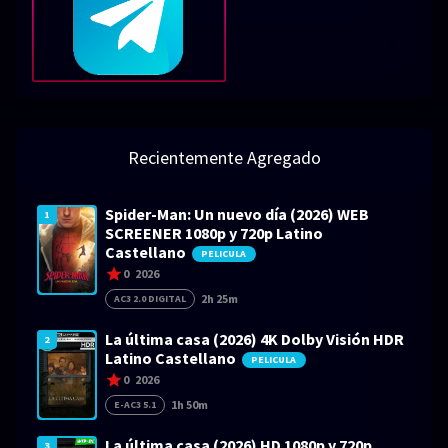
Recientemente Agregado
Spider-Man: Un nuevo día (2026) WEB
1
SCREENER 1080p y 720p Latino
Castellano
PELICULA
0
2026
2h 25m
AC3 2.0 DIGITAL
La última casa (2026) 4K Dolby Visión HDR
2
Latino Castellano
PELICULA
0
2026
1h 50m
E-AC3 5.1
La última casa (2026) HD 1080p y 720p
3