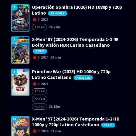
Operación Sombra (2026) HD 1080p y 720p
7
Latino
PELICULA
0
2025
2h 22m
AC3 5.1
X-Men '97 (2024-2026) Temporada 1-2 4K
8
Dolby Visión HDR Latino Castellano
SERIE
0
2024
33 min
Primitive War (2025) HD 1080p y 720p
9
Latino Castellano
PELICULA
0
2025
AC3 2.0
AAC 2.0
2h 15m
AC3 5.1
X-Men '97 (2024-2026) Temporada 1-2 HD
10
1080p y 720p Latino Castellano
SERIE
0
2024
33 min