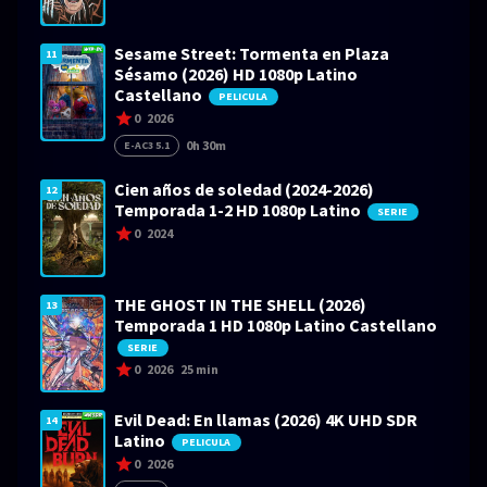
Sesame Street: Tormenta en Plaza
11
Sésamo (2026) HD 1080p Latino
Castellano
PELICULA
0
2026
0h 30m
E-AC3 5.1
Cien años de soledad (2024-2026)
12
Temporada 1-2 HD 1080p Latino
SERIE
0
2024
THE GHOST IN THE SHELL (2026)
13
Temporada 1 HD 1080p Latino Castellano
SERIE
0
2026
25 min
Evil Dead: En llamas (2026) 4K UHD SDR
14
Latino
PELICULA
0
2026