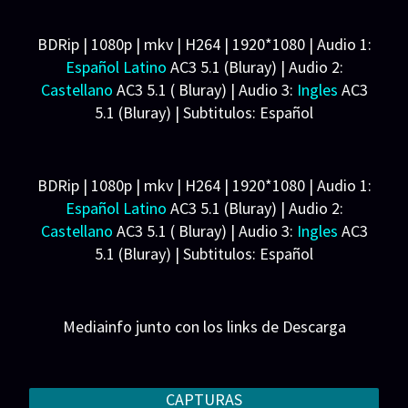
Reparto:Lewis Tan, Joe Taslim, Jessica McNamee,
Josh Lawson, Mehcad Brooks, Tadanobu Asano,
BDRip | 1080p | mkv | H264 | 1920*1080 | Audio 1:
Hiroyuki Sanada, Chin Han, Ludi Lin, Max Huang,
Español Latino
AC3 5.1 (Bluray) | Audio 2:
Sisi Stringer, Elissa Cadwell, Mike Foenander,
Castellano
AC3 5.1 ( Bluray) | Audio 3:
Ingles
AC3
Matilda Kimber, Laura Brent, Mel Jarnson
5.1 (Bluray) | Subtitulos: Español
Productora: Coproducción Estados Unidos-
Latino/Castellano/Ingles (SRT)(PGS) | Español
Australia; Warner Bros., New Line Cinema, Atomic
Forzados (SRT)(PGS)
Monster, Broken Road Productions. Productor:
Ligera: 4.57 GB
BDRip | 1080p | mkv | H264 | 1920*1080 | Audio 1:
James Wan. Distribuidora: Warner Bros.
Español Latino
AC3 5.1 (Bluray) | Audio 2:
Castellano
AC3 5.1 ( Bluray) | Audio 3:
Ingles
AC3
5.1 (Bluray) | Subtitulos: Español
Latino/Castellano/Ingles (SRT)(PGS) | Español
Forzados (SRT)(PGS)
Pesada: 8.64 GB
Mediainfo junto con los links de Descarga
CAPTURAS