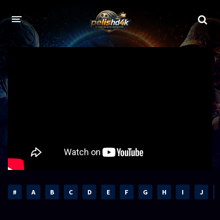
CALIDADES
1080p
1080p Full HD
2160p 4K HDR
Dolby Vision
2160p REMUX 4K
2160p 4K SDR
720p
60 FPS
h265 HEVC
1080p REMUX
Bluray Completos
#
A
B
C
D
E
F
G
H
I
J
GÉNEROS