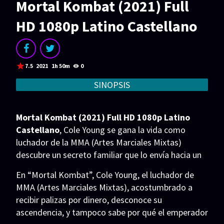
Mortal Kombat (2021) Full
Acción
Animación
HD 1080p Latino Castellano
Aventura
Ciencia ficción
Comedia
Crimen
Terror
Drama
7.5
2021
1h 50m
0
Familia
Suspenso
SINOPSIS
Fantástico
Romance
Mortal Kombat (2021) Full HD 1080p Latino
Bélico
Thriller
Castellano
, Cole Young se gana la vida como
luchador de la MMA (Artes Marciales Mixtas)
Biográfico
Musical
descubre un secreto familiar que lo envía hacia un
torneo místico.
SERIES
En “Mortal Kombat”, Cole Young, el luchador de
MMA (Artes Marciales Mixtas), acostumbrado a
Series 1080p
Series 4K HDR
recibir palizas por dinero, desconoce su
Series 720p
2160p 4K SDR
ascendencia, y tampoco sabe por qué el emperador