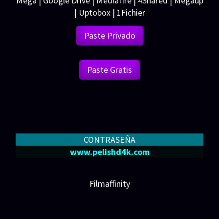
Mega | Google Drive | Mediafire | 4Shared | Megaup
| Uptobox | 1Fichier
Paste Privado
Paste Gratis
CONTRASEÑA
www.pelishd4k.com
Filmaffinity