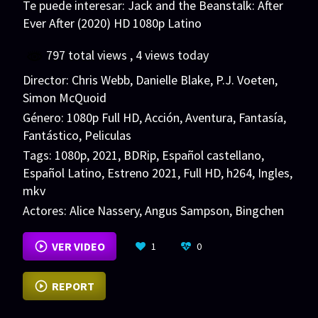
Te puede interesar:
Jack and the Beanstalk: After
Ever After (2020) HD 1080p Latino
797 total views
, 4 views today
Director:
Chris Webb
,
Danielle Blake
,
P.J. Voeten
,
Simon McQuoid
Género:
1080p Full HD
,
Acción
,
Aventura
,
Fantasía
,
Fantástico
,
Peliculas
Tags:
1080p
,
2021
,
BDRip
,
Español castellano
,
Español Latino
,
Estreno 2021
,
Full HD
,
h264
,
Ingles
,
mkv
Actores:
Alice Nassery
,
Angus Sampson
,
Bingchen
Ye
VER MÁS
VER VIDEO
1
0
REPORT