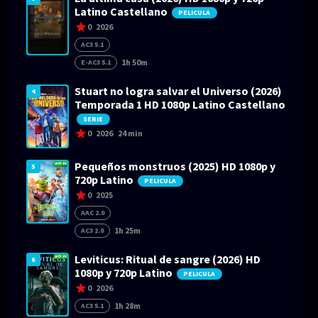
Latino Castellano
PELICULA
0
2026
AC3 5.1
1h 50m
E-AC3 5.1
Stuart no logra salvar el Universo (2026)
4
Temporada 1 HD 1080p Latino Castellano
SERIE
0
2026
24 min
Pequeños monstruos (2025) HD 1080p y
5
720p Latino
PELICULA
0
2025
AAC 2.0
1h 25m
AC3 2.0
Leviticus: Ritual de sangre (2026) HD
6
1080p y 720p Latino
PELICULA
0
2026
1h 28m
AC3 5.1