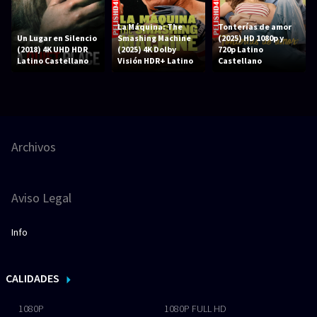
La Máquina: The
Tonterías de amor
Un Lugar en Silencio
Smashing Machine
(2025) HD 1080p y
(2018) 4K UHD HDR
(2025) 4K Dolby
720p Latino
Latino Castellano
Visión HDR+ Latino
Castellano
Archivos
Aviso Legal
Info
CALIDADES
1080P
1080P FULL HD