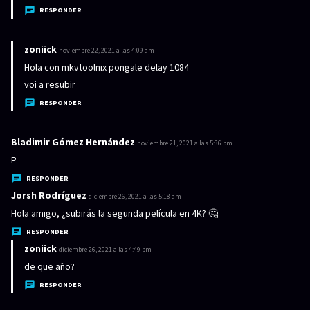
c
RESPONDER
e
:
zoniick
d
noviembre 22, 2021 a las 4:09 am
i
Hola con mkvtoolnix pongale delay 1084
c
voi a resubir
e
RESPONDER
:
Bladimir Gómez Hernández
d
noviembre 21, 2021 a las 5:36 pm
i
P
c
RESPONDER
e
Jorsh Rodríguez
d
diciembre 26, 2021 a las 5:18 am
:
i
Hola amigo, ¿subirás la segunda película en 4K? 🤔
c
RESPONDER
e
zoniick
d
diciembre 26, 2021 a las 4:49 pm
:
i
de que año?
c
RESPONDER
e