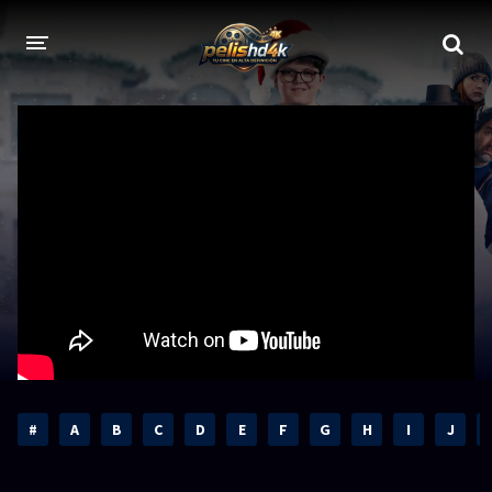
CALIDADES
1080p
1080p Full HD
2160p 4K HDR
Dolby Vision
2160p REMUX 4K
2160p 4K SDR
720p
60 FPS
h265 HEVC
1080p REMUX
Bluray Completos
#
A
B
C
D
E
F
G
H
I
J
GÉNEROS