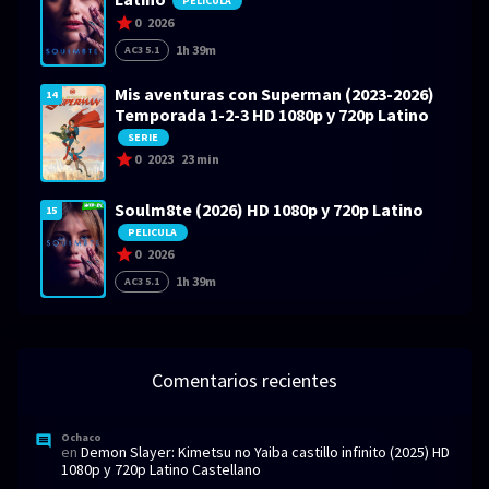
PELICULA
0
2026
1h 39m
AC3 5.1
Mis aventuras con Superman (2023-2026)
14
Temporada 1-2-3 HD 1080p y 720p Latino
SERIE
0
2023
23 min
Soulm8te (2026) HD 1080p y 720p Latino
15
PELICULA
0
2026
1h 39m
AC3 5.1
Comentarios recientes
Ochaco
en
Demon Slayer: Kimetsu no Yaiba castillo infinito (2025) HD
1080p y 720p Latino Castellano