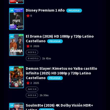
Disney Premium 1 Año
10
PELICULA
0
El Drama (2026) HD 1080p y 720p Latino
11
Castellano
PELICULA
0
2026
AC3 5.1
1h 45m
E-AC3 5.1
Demon Slayer: Kimetsu no Yaiba castillo
12
infinito (2025) HD 1080p y 720p Latino
Castellano
PELICULA
2
2025
AAC 2.0
2h 30m
AC3 2.0
Soulm8te (2026) 4K Dolby Visión HDR+
13
Latino