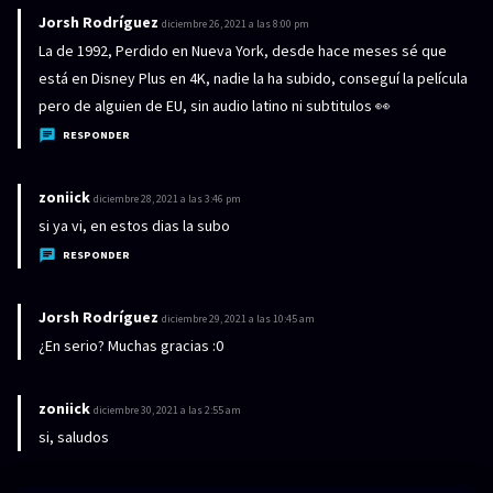
:
Jorsh Rodríguez
d
diciembre 26, 2021 a las 8:00 pm
i
La de 1992, Perdido en Nueva York, desde hace meses sé que
c
está en Disney Plus en 4K, nadie la ha subido, conseguí la película
e
pero de alguien de EU, sin audio latino ni subtitulos 👀
:
RESPONDER
zoniick
d
diciembre 28, 2021 a las 3:46 pm
i
si ya vi, en estos dias la subo
c
RESPONDER
e
:
Jorsh Rodríguez
d
diciembre 29, 2021 a las 10:45 am
i
¿En serio? Muchas gracias :0
c
e
zoniick
d
diciembre 30, 2021 a las 2:55 am
:
i
si, saludos
c
e