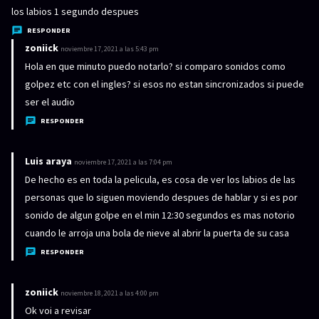
e
los labios 1 segundo despues
:
RESPONDER
zoniick
d
noviembre 17, 2021 a las 5:43 pm
i
Hola en que minuto puedo notarlo? si comparo sonidos como
c
golpez etc con el ingles? si esos no estan sincronizados si puede
e
ser el audio
:
RESPONDER
Luis araya
d
noviembre 17, 2021 a las 7:04 pm
i
De hecho es en toda la pelicula, es cosa de ver los labios de las
c
personas que lo siguen moviendo despues de hablar y si es por
e
sonido de algun golpe en el min 12:30 segundos es mas notorio
:
cuando le arroja una bola de nieve al abrir la puerta de su casa
RESPONDER
zoniick
d
noviembre 18, 2021 a las 4:00 pm
i
Ok voi a revisar