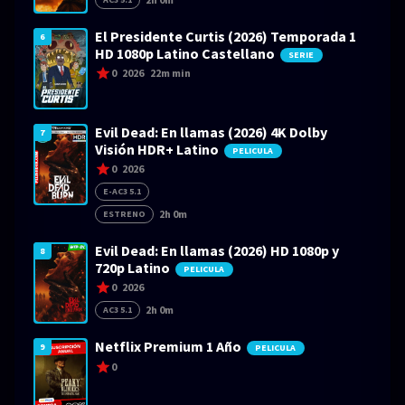
El Presidente Curtis (2026) Temporada 1
6
HD 1080p Latino Castellano
SERIE
0
2026
22m min
Evil Dead: En llamas (2026) 4K Dolby
7
Visión HDR+ Latino
PELICULA
0
2026
E-AC3 5.1
2h 0m
ESTRENO
Evil Dead: En llamas (2026) HD 1080p y
8
720p Latino
PELICULA
0
2026
2h 0m
AC3 5.1
Netflix Premium 1 Año
9
PELICULA
0