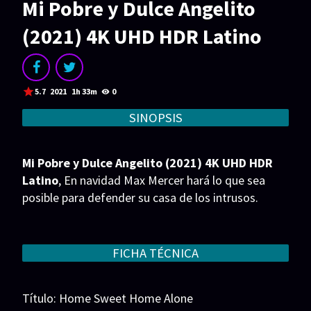
Mi Pobre y Dulce Angelito
Acción
Animación
(2021) 4K UHD HDR Latino
Aventura
Ciencia ficción
Comedia
Crimen
Terror
Drama
5.7
2021
1h 33m
0
Familia
Suspenso
SINOPSIS
Fantástico
Romance
Mi Pobre y Dulce Angelito (2021) 4K UHD HDR
Bélico
Thriller
Latino
, En navidad Max Mercer hará lo que sea
posible para defender su casa de los intrusos.
Biográfico
Musical
SERIES
FICHA TÉCNICA
Series 1080p
Series 4K HDR
Series 720p
2160p 4K SDR
Título: Home Sweet Home Alone