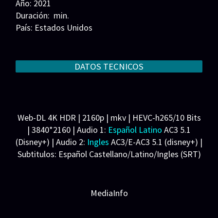
Año: 2021
Series 1080p 60 FPS
Duración: min.
País: Estados Unidos
¿COMO DESCARGAR?
Guion: Mikey Day, Streeter Seidell
Música: John Debney
TIPOS DE CALIDADES
Fotografía: Mitchell Amundsen
DATOS TECNICOS
VIP
Reparto: Archie Yates, Ellie Kemper, Rob Delaney,
Timothy Simons, Ally Maki, Aisling Bea, Kenan
Thompson, Pete Holmes, Katie Beth Hall, Max
Ivutin, Nick Allan
Web-DL 4K HDR | 2160p | mkv | HEVC-h265/10 Bits
Productora: Hutch Parker Entertainment, 20th
| 3840*2160 | Audio 1:
Español Latino
AC3 5.1
Century Studios. Distribuidora: Disney+
(Disney+) | Audio 2:
Ingles
AC3/E-AC3 5.1 (disney+) |
Subtitulos: Español Castellano/Latino/Ingles (SRT)
(PGS) | Español forzados (SRT)(PGS)
Peso: 15.8 GB
MediaInfo