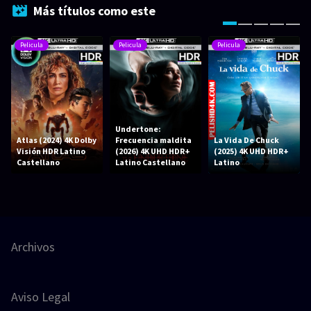
Más títulos como este
Pelicula
Pelicula
Pelicula
Undertone:
Atlas (2024) 4K Dolby
Frecuencia maldita
La Vida De Chuck
Visión HDR Latino
(2026) 4K UHD HDR+
(2025) 4K UHD HDR+
Castellano
Latino Castellano
Latino
Archivos
Aviso Legal