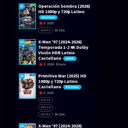
Operación Sombra (2026)
11
HD 1080p y 720p Latino
PELICULA
0
2025
2h 22m
AC3 5.1
X-Men '97 (2024-2026)
12
Temporada 1-2 4K Dolby
Visión HDR Latino
Castellano
SERIE
0
2024
33 min
Primitive War (2025) HD
13
1080p y 720p Latino
Castellano
PELICULA
0
2025
AC3 2.0
AAC 2.0
2h 15m
AC3 5.1
X-Men '97 (2024-2026)
14