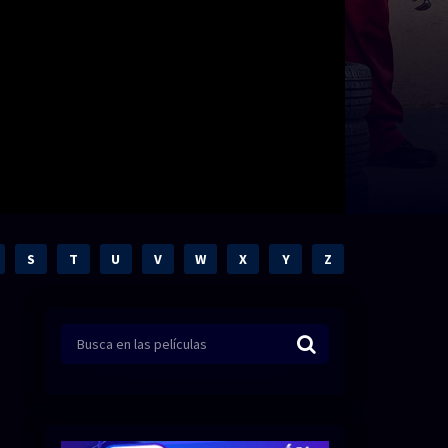
S
T
U
V
W
X
Y
Z