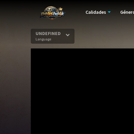
Calidades
Géner
UNDEFINED
Language