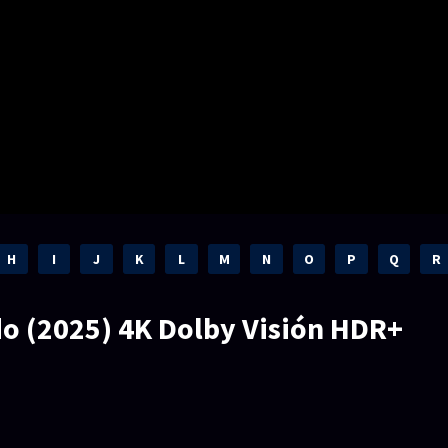
H
I
J
K
L
M
N
O
P
Q
R
o (2025) 4K Dolby Visión HDR+