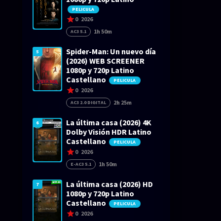
PELICULA
0
2026
1h 50m
AC3 5.1
Spider-Man: Un nuevo día
5
(2026) WEB SCREENER
1080p y 720p Latino
Castellano
PELICULA
0
2026
2h 25m
AC3 2.0 DIGITAL
La última casa (2026) 4K
6
Dolby Visión HDR Latino
Castellano
PELICULA
0
2026
1h 50m
E-AC3 5.1
La última casa (2026) HD
7
1080p y 720p Latino
Castellano
PELICULA
0
2026