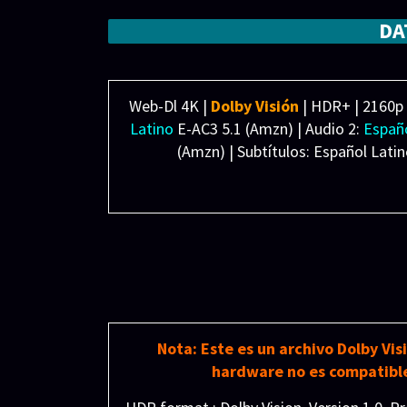
Música: Rob Lord
Fotografía: Hamish Doyne-Ditmas
DA
Reparto: Katy O'Brian, Madelaine Petsch, Na
Inanna Sarkis, Matteo Lane, Kerim Hassan, 
Productora: FAE Film and Television, Lube
Web-Dl 4K |
Dolby Visión
| HDR+ | 2160p 
Distribuidora: Amazon MGM Studios
Latino
E-AC3 5.1 (Amzn) | Audio 2:
Españo
(Amzn) | Subtítulos: Español Lati
Nota: Este es un archivo Dolby Vi
hardware no es compatible