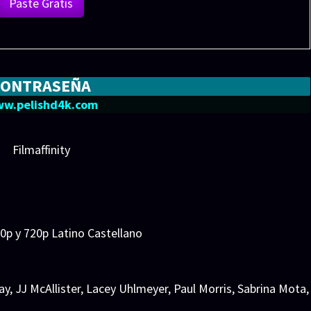
Paste Gratis
CONTRASEÑA
w.pelishd4k.com
Filmaffinity
0p y 720p Latino Castellano
ay
,
JJ McAllister
,
Lacey Uhlmeyer
,
Paul Morris
,
Sabrina Mota
,