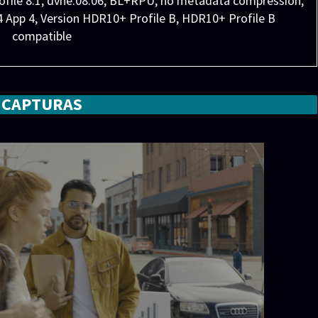
Profile 8.1, dvhe.08.06, BL+RPU, no metadata compression,
App 4, Version HDR10+ Profile B, HDR10+ Profile B
compatible
CAPTURAS