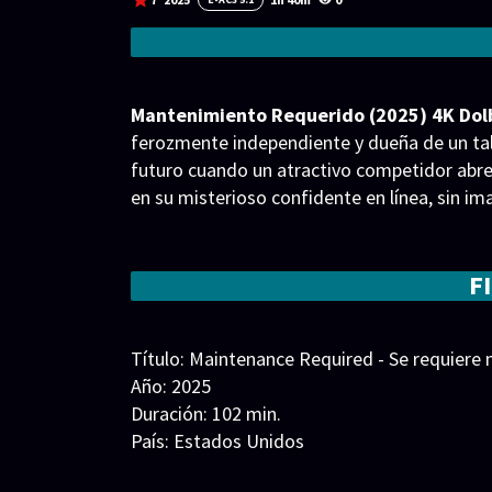
Mantenimiento Requerido (2025) 4K Dolb
ferozmente independiente y dueña de un tall
futuro cuando un atractivo competidor abre 
en su misterioso confidente en línea, sin i
rival que pone en riesgo su taller. A medida 
verdad amenaza con hacerlo todo estallar.
F
Título: Maintenance Required - Se requier
Año: 2025
Duración: 102 min.
País: Estados Unidos
Guion: Roo Berry, Erin Falconer, Lacey Uhle