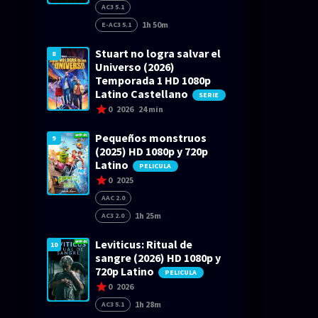
AC3 5.1
1h 50m
E-AC3 5.1
Stuart no logra salvar el
8
Universo (2026)
Temporada 1 HD 1080p
Latino Castellano
SERIE
0
2026
24 min
Pequeños monstruos
9
(2025) HD 1080p y 720p
Latino
PELICULA
0
2025
AAC 2.0
1h 25m
AC3 2.0
Leviticus: Ritual de
10
sangre (2026) HD 1080p y
720p Latino
PELICULA
0
2026
1h 28m
AC3 5.1