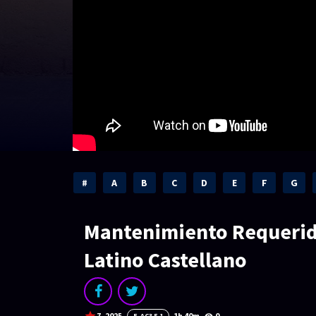
#
A
B
C
D
E
F
G
Mantenimiento Requerid
Latino Castellano
7
2025
1h 40m
0
E-AC3 5.1