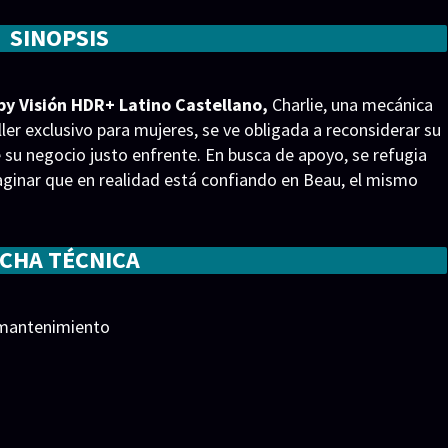
SINOPSIS
y Visión HDR+ Latino Castellano,
Charlie, una mecánica
er exclusivo para mujeres, se ve obligada a reconsiderar su
su negocio justo enfrente. En busca de apoyo, se refugia
maginar que en realidad está confiando en Beau, el mismo
que las chispas vuelan dentro y fuera de la pantalla, la
ICHA TÉCNICA
e mantenimiento
meyer