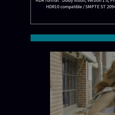
HDR format : Dolby Vision, Version 1.0, 
HDR10 compatible / SMPTE ST 2094 