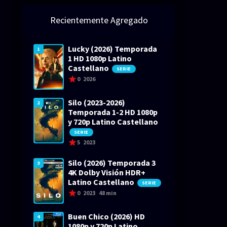
Recientemente Agregado
Lucky (2026) Temporada
1
1 HD 1080p Latino
Castellano
SERIE
0
2026
Silo (2023-2026)
2
Temporada 1-2 HD 1080p
y 720p Latino Castellano
SERIE
5
2023
Silo (2026) Temporada 3
3
4K Dolby Visión HDR+
Latino Castellano
SERIE
0
2023
48 min
Buen Chico (2026) HD
4
1080p y 720p Latino