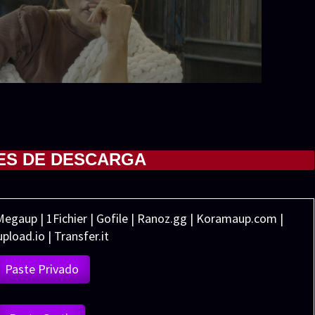
ES DE DESCARGA
Megaup | 1Fichier | Gofile | Ranoz.gg | Koramaup.com |
pload.io | Transfer.it
Paste Privado