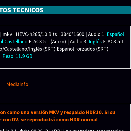
TOS TECNICOS
omi J. Ogawa, Madison Bailey, Jacob Scipio, Jim Gaffigan,
Rob Rausch, Julee Cerda, James Dryden, Jack Perrons
r Roklin Entertainment, Amazon MGM Studios, Roukya Films.
| mkv | HEVC-h265/10 Bits | 3840*1600 | Audio 1:
Español
l Castellano
E-AC3 5.1 (Amzn) | Audio 3:
Inglés
E-AC3 5.1
no/Castellano/Inglés (SRT) Español forzados (SRT)
Peso: 11.9 GB
Mediainfo
sion como una versión MKV y respaldo HDR10. Si su
 con DV, se reproducirá como HDR normal