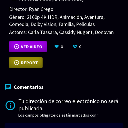
Director:
Ryan Crego
Género:
2160p 4K HDR
,
Animación
,
Aventura
,
Comedia
,
Dolby Vision
,
Familia
,
Peliculas
Actores:
Carla Tassara
,
Cassidy Nugent
,
Donovan
Patton
VER MÁS
VER VIDEO
0
0
REPORT
Comentarios
Tu dirección de correo electrónico no será
publicada.
Los campos obligatorios están marcados con
*