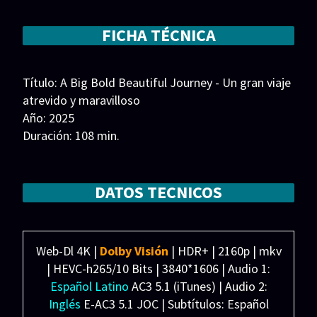
Series 1080p 60 FPS
Gabby Cats para lograr recuperarla.
FICHA TÉCNICA
¿COMO DESCARGAR?
TIPOS DE CALIDADES
Título: A Big Bold Beautiful Journey - Un gran viaje
atrevido y maravilloso
VIP
Año: 2025
Duración: 108 min.
País: Irlanda
Guion: Seth Reiss
Música: Joe Hisaishi
DATOS TECNICOS
Fotografía: Benjamin Loeb
Reparto: Colin Farrell, Margot Robbie, Jennifer
Grant, Hamish Linklater, Phoebe Waller-Bridge,
Web-Dl 4K |
Dolby Visión
| HDR+ | 2160p | mkv
Kevin Kline, Jodie Turner-Smith, Lily Rabe
| HEVC-h265/10 Bits | 3840*1606 | Audio 1:
Productora: Coproducción Irlanda-Estados Unidos;
Español Latino
AC3 5.1 (iTunes) | Audio 2:
Imperative Entertainment, 30West, Chapel Place
Inglés
E-AC3 5.1 JOC | Subtítulos: Español
Productions, Original Film, Columbia Pictures.