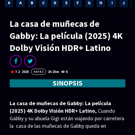
Acción
Animación
#
A
B
C
D
E
F
G
H
I
J
Aventura
Ciencia ficción
La casa de muñecas de
Comedia
Crimen
Gabby: La película (2025) 4K
Terror
Drama
Dolby Visión HDR+ Latino
Familia
Suspenso
Fantástico
Romance
7.2
2025
1h 25m
0
AC3 5.1
Bélico
Thriller
SINOPSIS
Biográfico
Musical
SERIES
La casa de muñecas de Gabby: La película
(2025) 4K Dolby Visión HDR+ Latino,
Cuando
Series 1080p
Series 4K HDR
Gabby y su abuela Gigi están viajando por carretera
la casa de las muñecas de Gabby queda en
Series 720p
2160p 4K SDR
posesión de la gata Vera. ahora Gabby reunirá a los