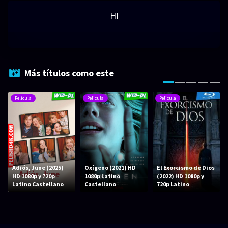
HI
Más títulos como este
Pelicula
Pelicula
Pelicula
Adiós, June (2025)
Oxígeno (2021) HD
El Exorcismo de Dios
HD 1080p y 720p
1080p Latino
(2022) HD 1080p y
Latino Castellano
Castellano
720p Latino