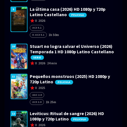
La última casa (2026) HD 1080p y 720p
9
Latino Castellano
PELICULA
0
2026
AC3 5.1
1h 50m
E-AC3 5.1
Stuart no logra salvar el Universo (2026)
10
Temporada 1 HD 1080p Latino Castellano
SERIE
0
2026
24 min
Pequeños monstruos (2025) HD 1080p y
11
720p Latino
PELICULA
0
2025
AAC 2.0
1h 25m
AC3 2.0
Leviticus: Ritual de sangre (2026) HD
12
1080p y 720p Latino
PELICULA
0
2026