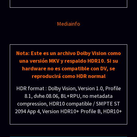
Latino/Inglés (SRT) Español forzados (SRT)
Distribuidora: Sony Pictures
Peso: 16.9 GB
Mediainfo
Nota: Este es un archivo Dolby Vision como
una versión MKV y respaldo HDR10. Si su
hardware no es compatible con DV, se
reproducirá como HDR normal
HDR format : Dolby Vision, Version 1.0, Profile
8.1, dvhe.08.06, BL+RPU, no metadata
compression, HDR10 compatible / SMPTE ST
2094 App 4, Version HDR10+ Profile B, HDR10+
Profile B compatible