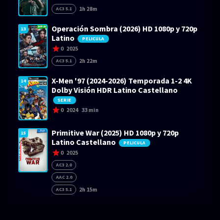
1h 28m
AC3 5.1
Operación Sombra (2026) HD 1080p y 720p
13
Latino
PELICULA
0
2025
2h 22m
AC3 5.1
X-Men '97 (2024-2026) Temporada 1-2 4K
14
Dolby Visión HDR Latino Castellano
SERIE
0
2024
33 min
Primitive War (2025) HD 1080p y 720p
15
Latino Castellano
PELICULA
0
2025
AC3 2.0
AAC 2.0
2h 15m
AC3 5.1