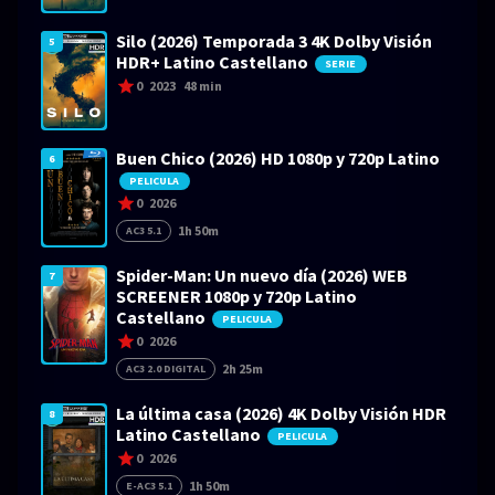
Silo (2026) Temporada 3 4K Dolby Visión
5
HDR+ Latino Castellano
SERIE
0
2023
48 min
Buen Chico (2026) HD 1080p y 720p Latino
6
PELICULA
0
2026
1h 50m
AC3 5.1
Spider-Man: Un nuevo día (2026) WEB
7
SCREENER 1080p y 720p Latino
Castellano
PELICULA
0
2026
2h 25m
AC3 2.0 DIGITAL
La última casa (2026) 4K Dolby Visión HDR
8
Latino Castellano
PELICULA
0
2026
1h 50m
E-AC3 5.1