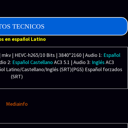
ia: Jesse Andrews, Daniel Chong
Megibben
TOS TECNICOS
 Disney Pictures. Distribuidora: Walt Disney Pictures
os en español Latino
| mkv | HEVC-h265/10 Bits | 3840*2160 | Audio 1:
Español
dio 2:
Español Castellano
AC3 5.1 | Audio 3:
Inglés
AC3
ñol Latino/Castellano/Inglés (SRT)(PGS) Español forzados
(SRT)
Peso: 44.6 GB
Mediainfo