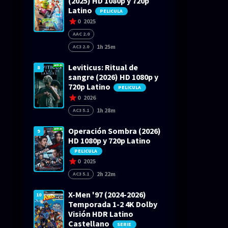
(2025) HD 1080p y 720p
Latino
PELICULA
0
2025
AAC 2.0
1h 25m
AC3 2.0
Leviticus: Ritual de
8
sangre (2026) HD 1080p y
720p Latino
PELICULA
0
2026
1h 28m
AC3 5.1
Operación Sombra (2026)
9
HD 1080p y 720p Latino
PELICULA
0
2025
2h 22m
AC3 5.1
X-Men '97 (2024-2026)
10
Temporada 1-2 4K Dolby
Visión HDR Latino
Castellano
SERIE