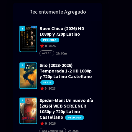
Recientemente Agregado
Buen Chico (2026) HD
1
1080p y 720p Latino
PELICULA
0
2026
1h 50m
AC3 5.1
Silo (2023-2026)
2
Temporada 1-2 HD 1080p
y 720p Latino Castellano
SERIE
5
2023
Spider-Man: Un nuevo día
3
(2026) WEB SCREENER
1080p y 720p Latino
Castellano
PELICULA
0
2026
2h 25m
AC3 2.0 DIGITAL