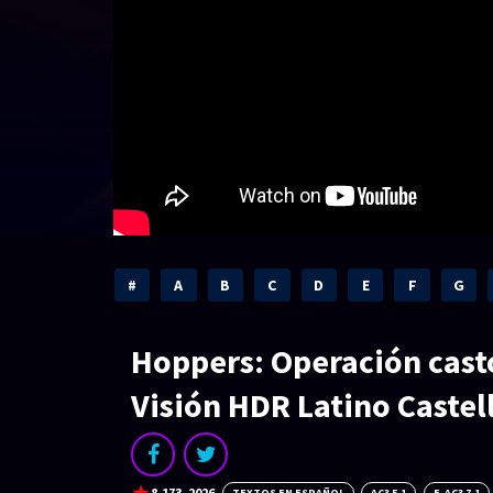
#
A
B
C
D
E
F
G
Hoppers: Operación cast
Visión HDR Latino Castel
8.173
2026
TEXTOS EN ESPAÑOL
AC3 5.1
E-AC3 7.1