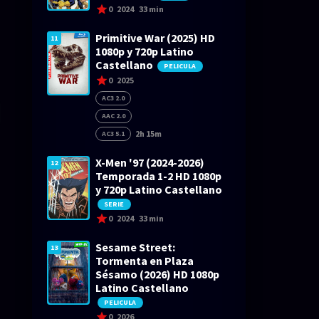
0
2024
33 min
Primitive War (2025) HD
11
1080p y 720p Latino
Castellano
PELICULA
0
2025
AC3 2.0
AAC 2.0
2h 15m
AC3 5.1
X-Men '97 (2024-2026)
12
Temporada 1-2 HD 1080p
y 720p Latino Castellano
SERIE
0
2024
33 min
Sesame Street:
13
Tormenta en Plaza
Sésamo (2026) HD 1080p
Latino Castellano
PELICULA
0
2026