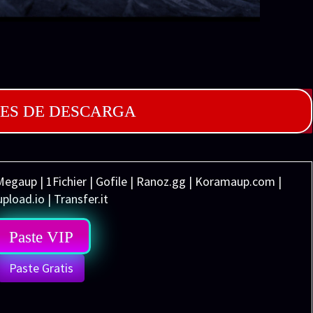
ES DE DESCARGA
Megaup | 1Fichier | Gofile | Ranoz.gg | Koramaup.com |
pload.io | Transfer.it
Paste VIP
Paste Gratis