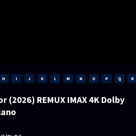
H
I
J
K
L
M
N
O
P
Q
R
or (2026) REMUX IMAX 4K Dolby
lano
1h 44m
0