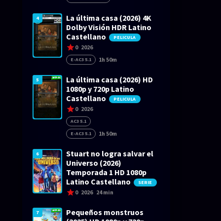
La última casa (2026) 4K
4
Dolby Visión HDR Latino
Castellano
PELICULA
0
2026
1h 50m
E-AC3 5.1
La última casa (2026) HD
5
1080p y 720p Latino
Castellano
PELICULA
0
2026
AC3 5.1
1h 50m
E-AC3 5.1
Stuart no logra salvar el
6
Universo (2026)
Temporada 1 HD 1080p
Latino Castellano
SERIE
0
2026
24 min
Pequeños monstruos
7