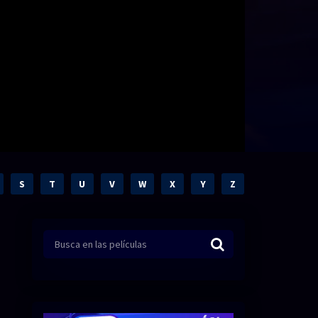
S
T
U
V
W
X
Y
Z