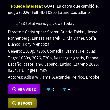
Te puede interesar:
GOAT: La cabra que cambió el
juego (2026) Full HD 1080p Latino Castellano
1488 total views
, 1 views today
Director:
Christopher Storer
,
Duccio Fabbri
,
Jesse
Rothenberg
,
Larissa Malarek
,
Olivia Dame
,
Sofía
Blanco
,
Tony Mendoza
Género:
1080p
,
720p
,
Comedia
,
Drama
,
Peliculas
Tags:
1080p
,
2026
,
720p
,
Descargar gratis
,
Disney+
,
Español castellano
,
Español Latino
,
Estreno 2026
,
h264
,
HD
,
Ingles
,
mkv
Actores:
Adisa Williams
,
Alexander Peirick
,
Brooke
Breit
VER MÁS
VER VIDEO
0
0
REPORT