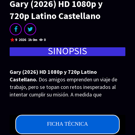
Gary (2026) HD 1080p y
Acción
Animación
720p Latino Castellano
Aventura
Ciencia ficción
Comedia
Crimen
Terror
Drama
9
2026
1h 0m
0
SINOPSIS
Familia
Suspenso
Fantástico
Romance
Gary (2026) HD 1080p y 720p Latino
Bélico
Thriller
Castellano.
Dos amigos emprenden un viaje de
Biográfico
Musical
trabajo, pero se topan con retos inesperados al
intentar cumplir su misión. A medida que
SERIES
solucionan problemas y conectan con los
lugareños, la experiencia les deja una huella
Series 1080p
Series 4K HDR
imborrable y les ofrece una nueva perspectiva de su
FICHA TÉCNICA
amistad.
Series 720p
2160p 4K SDR