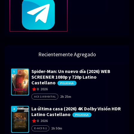
Recientemente Agregado
Spider-Man: Un nuevo día (2026) WEB
1
SCREENER 1080p y 720p Latino
Castellano
PELICULA
0
2026
2h 25m
AC3 2.0 DIGITAL
La última casa (2026) 4K Dolby Visión HDR
2
Latino Castellano
PELICULA
0
2026
1h 50m
E-AC3 5.1