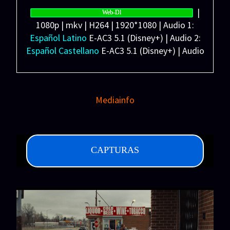
Español Latino/Castellano/Inglés (SRT)
|
Español Forzados (SRT)
Web-Dl
1080p | mkv | H264 | 1920*1080 | Audio 1:
Peso: 1.17 GB
Español Latino
E-AC3 5.1 (Disney+) | Audio 2:
Español Castellano
E-AC3 5.1 (Disney+) | Audio
3:
Inglés
E-AC3 5.1 (Disney+) | Subtítulos:
Español Latino/Castellano/Inglés (SRT)
Español Forzados (SRT)
Mediainfo
Peso: 2.43 GB
CAPTURAS