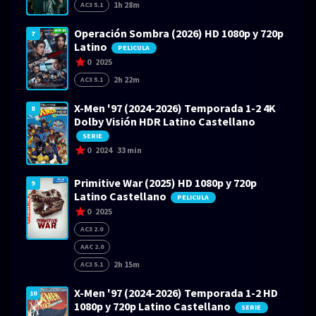
1h 28m
AC3 5.1
Operación Sombra (2026) HD 1080p y 720p
7
Latino
PELICULA
0
2025
2h 22m
AC3 5.1
X-Men '97 (2024-2026) Temporada 1-2 4K
8
Dolby Visión HDR Latino Castellano
SERIE
0
2024
33 min
Primitive War (2025) HD 1080p y 720p
9
Latino Castellano
PELICULA
0
2025
AC3 2.0
AAC 2.0
2h 15m
AC3 5.1
X-Men '97 (2024-2026) Temporada 1-2 HD
10
1080p y 720p Latino Castellano
SERIE