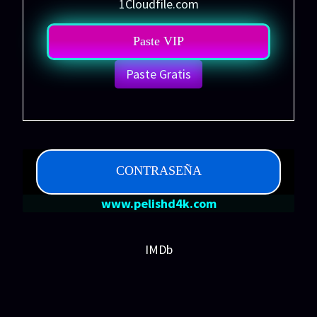
1Cloudfile.com
Paste VIP
Paste Gratis
CONTRASEÑA
www.pelishd4k.com
IMDb