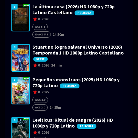
La última casa (2026) HD 1080p y 720p
3
Latino Castellano
PELICULA
0
2026
AC3 5.1
1h 50m
E-AC3 5.1
Stuart no logra salvar el Universo (2026)
4
Temporada 1 HD 1080p Latino Castellano
SERIE
0
2026
24 min
Pequeños monstruos (2025) HD 1080p y
5
720p Latino
PELICULA
0
2025
AAC 2.0
1h 25m
AC3 2.0
Leviticus: Ritual de sangre (2026) HD
6
1080p y 720p Latino
PELICULA
0
2026