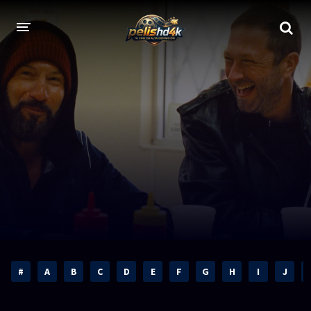
CALIDADES
1080p
1080p Full HD
2160p 4K HDR
Dolby Vision
2160p REMUX 4K
2160p 4K SDR
720p
60 FPS
h265 HEVC
1080p REMUX
Bluray Completos
#
A
B
C
D
E
F
G
H
I
J
GÉNEROS