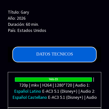
Series 1080p 60 FPS
Título: Gary
¿COMO DESCARGAR?
Año: 2026
Duración: 60 min.
TIPOS DE CALIDADES
País: Estados Unidos
VIP
Guion: Jon Bernthal
Música:
Fotografía:
DATOS TECNICOS
Reparto: Ebon Moss-Bachrach, Jon Bernthal, Marin
Ireland, Gillian Jacobs, Nation Sage Henrikson, T.J.
Jagodowski, Elisha Evans, Richard Gomez, Lisa
Beasley, Brooke Breit, Katie Klein
|
Distribuidora:
Web-Dl
720p | mkv | H264 | 1280*720 | Audio 1:
Español Latino
E-AC3 5.1 (Disney+) | Audio 2:
Español Castellano
E-AC3 5.1 (Disney+) | Audio
3:
Inglés
E-AC3 5.1 (Disney+) | Subtítulos: