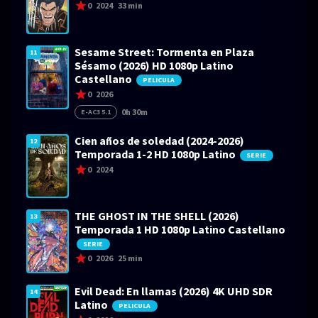
0
2024
33 min
Sesame Street: Tormenta en Plaza
11
Sésamo (2026) HD 1080p Latino
Castellano
PELICULA
0
2026
0h 30m
E-AC3 5.1
Cien años de soledad (2024-2026)
12
Temporada 1-2 HD 1080p Latino
SERIE
0
2024
THE GHOST IN THE SHELL (2026)
13
Temporada 1 HD 1080p Latino Castellano
SERIE
0
2026
25 min
Evil Dead: En llamas (2026) 4K UHD SDR
14
Latino
PELICULA