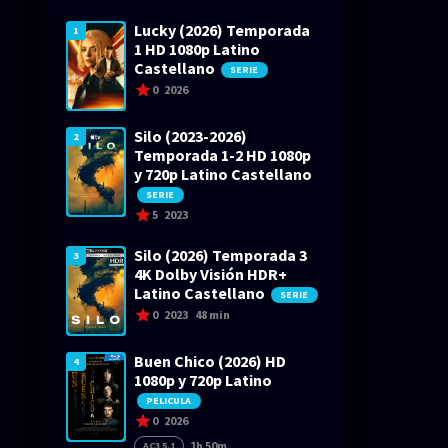
Lucky (2026) Temporada
1
1 HD 1080p Latino
Castellano
SERIE
0
2026
Silo (2023-2026)
2
Temporada 1-2 HD 1080p
y 720p Latino Castellano
SERIE
5
2023
Silo (2026) Temporada 3
3
4K Dolby Visión HDR+
Latino Castellano
SERIE
0
2023
48 min
Buen Chico (2026) HD
4
1080p y 720p Latino
PELICULA
0
2026
1h 50m
AC3 5.1