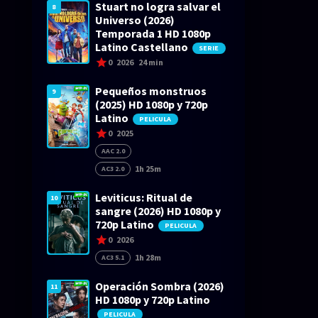
Stuart no logra salvar el
8
Universo (2026)
Temporada 1 HD 1080p
Latino Castellano
SERIE
0
2026
24 min
Pequeños monstruos
9
(2025) HD 1080p y 720p
Latino
PELICULA
0
2025
AAC 2.0
1h 25m
AC3 2.0
Leviticus: Ritual de
10
sangre (2026) HD 1080p y
720p Latino
PELICULA
0
2026
1h 28m
AC3 5.1
Operación Sombra (2026)
11
HD 1080p y 720p Latino
PELICULA