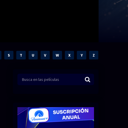
S
T
U
V
W
X
Y
Z