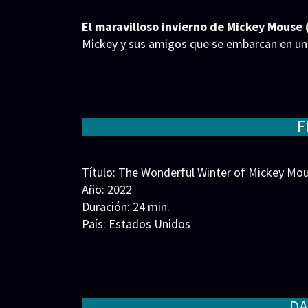
El maravilloso invierno de Mickey Mouse
Mickey y sus amigos que se embarcan en un
F
Título: The Wonderful Winter of Mickey Mou
Año: 2022
Duración: 24 min.
País: Estados Unidos
Guion: Stevie Borbolla, Ryan Gillis, Kristen 
Trigueros
Música: Christopher Willis
Fotografía: Animación
DA