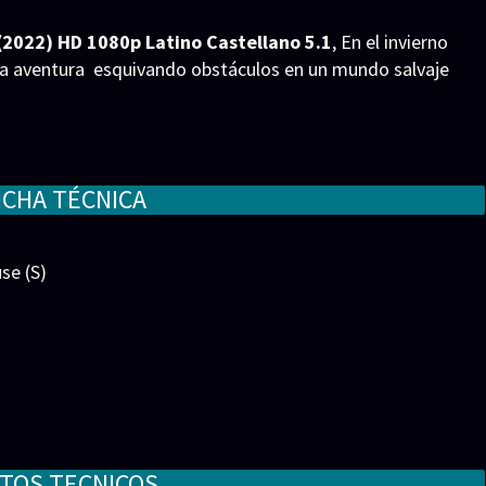
 (2022) HD 1080p Latino Castellano 5.1
, En el invierno
a aventura esquivando obstáculos en un mundo salvaje
ICHA TÉCNICA
se (S)
Morrison, William Reiss, Ricky Roxburgh, Paul Rudish, Eddie
TOS TECNICOS