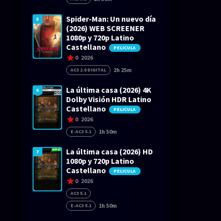
Spider-Man: Un nuevo día
5
(2026) WEB SCREENER
1080p y 720p Latino
Castellano
PELICULA
0
2026
2h 25m
AC3 2.0 DIGITAL
La última casa (2026) 4K
6
Dolby Visión HDR Latino
Castellano
PELICULA
0
2026
1h 50m
E-AC3 5.1
La última casa (2026) HD
7
1080p y 720p Latino
Castellano
PELICULA
0
2026
AC3 5.1
1h 50m
E-AC3 5.1