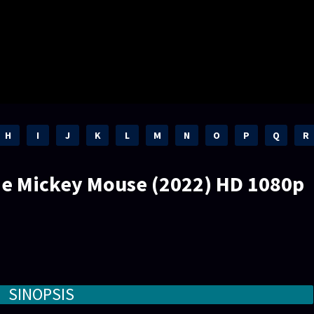
H
I
J
K
L
M
N
O
P
Q
R
 de Mickey Mouse (2022) HD 1080p
SINOPSIS