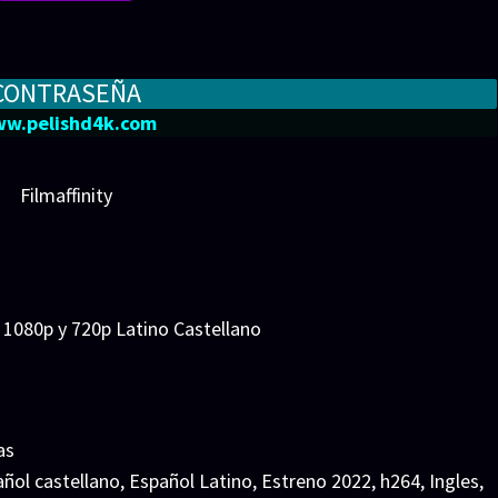
CONTRASEÑA
w.pelishd4k.com
Filmaffinity
1080p y 720p Latino Castellano
as
ñol castellano
,
Español Latino
,
Estreno 2022
,
h264
,
Ingles
,