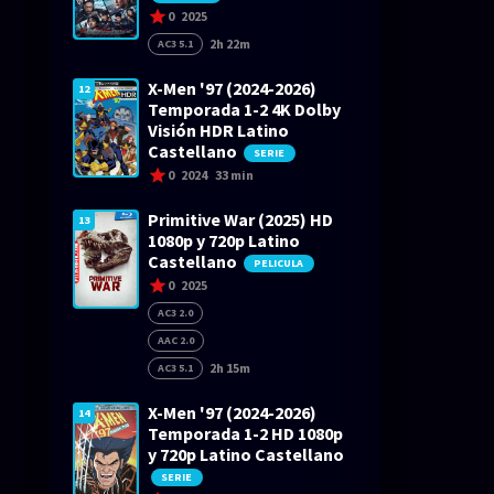
0
2025
2h 22m
AC3 5.1
X-Men '97 (2024-2026)
12
Temporada 1-2 4K Dolby
Visión HDR Latino
Castellano
SERIE
0
2024
33 min
Primitive War (2025) HD
13
1080p y 720p Latino
Castellano
PELICULA
0
2025
AC3 2.0
AAC 2.0
2h 15m
AC3 5.1
X-Men '97 (2024-2026)
14
Temporada 1-2 HD 1080p
y 720p Latino Castellano
SERIE