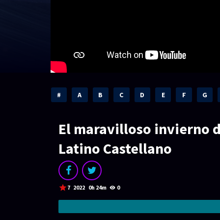
#
A
B
C
D
E
F
G
El maravilloso invierno
Latino Castellano
7
2022
0h 24m
0